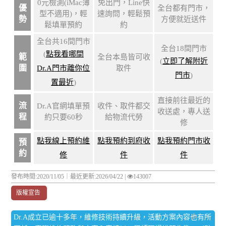
0元檢測(iMac薄
免出門，Line快
優
全台都有門市，
型不適用)，輕
速詢問，輕鬆預
勢
方便就近送件
鬆填單預約
約
全台共16間門市
全台18間門市
(
點我看哪間
範
全台本島皆可收
(
立即了解附近
圍
Dr.A門市離你位
取件
門市
)
置最近
)
直接前往最近的
流
Dr.A官網填單預
收件、取件都交
收送處，專人送
程
約只要60秒
給物流代勞
修
點我線上預約維
點我預約到府收
點我預約門市收
預
約
修
件
件
發布時間:2020/11/05｜
最近更新:2026/04/22
|
143007
版權宣告
Dr.A成立已逾十多年，維修技術持續升級，活動方案內容也有所