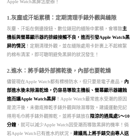
Apple Watch黑屏怎麼辦！
1.灰塵或汗垢累積：定期清理手錶外觀與縫隙
灰塵、汗垢在側邊按鈕、數位錶冠的縫隙中累積，會導致
主
機板與螢幕顯示器的排線接觸不良，進而引發Apple Watch黑
屏的情況
！定期清理外觀，並在縫隙處用卡針裹上不起棉絮
的棉布清潔，即可聰明避免黑屏的狀況發生！
2.進水：將手錶外部擦乾後，內部也要乾燥
儘管現在Apple Watch都有標榜防水，但只要是電子產品，
內
部進水後未除濕乾燥，仍容易導致主機板、螢幕顯示器鏽蝕
進而讓Apple Watch黑屏
！Apple Watch最常進水受潮的原因
是流汗後，未徹底擦乾手錶外觀與除濕導致。建議運動完記
得用毛巾將手錶外觀擦乾，並將手錶放在
陰涼的通風處5～10
分鐘
，就可以減少Apple Watch因受潮而導致黑屏的機率！倘
若Apple Watch已有進水的狀況，
建議馬上將手錶交由專人送