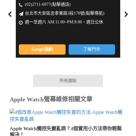
(02)2711-6977(點擊通話)
(0
台北市大安區忠孝東路3段178號(點擊導航)
新
週一至週六 AM:11:00~PM:8:00，週日公休
週一
Google預約
了解門市
所有據點
Apple Watch螢幕維修相關文章
Apple Watch觸控失靈亂跳？4個實用小方法帶你輕鬆
解決！