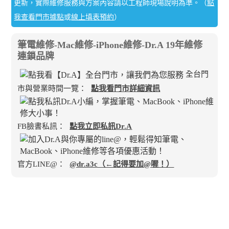
更新，實際維修服務與方案內容請以工程師現場說明為準。（
點
我查看門市據點
或
線上填表預約
）
筆電維修-Mac維修-iPhone維修-Dr.A 19年維修
連鎖品牌
全台門
市與營業時間一覽：
點我看門市詳細資訊
FB臉書私訊：
點我立即私訊Dr.A
官方LINE@：
@dr.a3c（←記得要加@喔！）