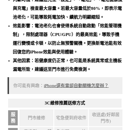
與充電」檢查最大容量。
若最大容量低於80%，即表示電
池老化
，可能導致耗電加快、續航力明顯縮短。
效能影響：電池老化也會使得系統自動啟動「效能管理機
制」，限制處理器（CPU/GPU）的最高效能，導致手機
運行變慢或卡頓，以防止無預警關機。
更換新電池能有效
回復您的iPhone效能與使用體驗
。
其他因素：若健康度仍正常，也可能是
系統異常或主機板
漏電所致
，建議送至門市進行免費檢測。
你可能有興趣：
iPhone還有電卻自動關機怎麼辦？
3C維修推薦送修方式
服
收送處(好鄰居
門市維修
宅急便到府收件
務
門市)