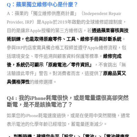
Q：蘋果獨立維修中心是什麼？
A：蘋果的「獨立維修供應商計畫」（Independent Repair
Provider, IRP）是Apple於2019年啟動的全球維修認證制度，
目的是讓非Apple授權的第三方維修店，若
通過蘋果審核與技
術訓練，也能取得原廠零件、工具、維修手冊與診斷系統
。
參與IRP的店家需具備合格工程師並遵守Apple維修流程，包
括環境安全、零件追溯與顧客資料保護等標準。
維修完成
後，系統仍可顯示「原廠電池／零件資訊」
，不會跳出「無
法驗證此零件」警告。對消費者而言，這提供了
原廠品質又
具價格彈性
的維修選擇。
Q4 : 我的iPhone耗電很快，或是電量還很高卻突然
斷電，是不是該換電池了？
如果您的iPhone耗電速度過快，或是在使用中突然關機，通常
表示電池的化學年齡已經增加，蓄電量逐漸減少。
判斷時機：建議您先至「設定」>「電池」>「電池健康度