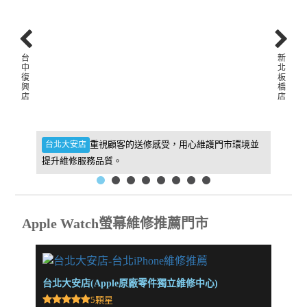
台
新
中
北
復
板
興
橋
店
店
件，維
重視顧客的送修感受，用心維護門市環境並
台北大安店
新北板
提升維修服務品質。
找到我
Apple Watch螢幕維修推薦門市
台北大安店(Apple原廠零件獨立維修中心)
新北板
5顆星