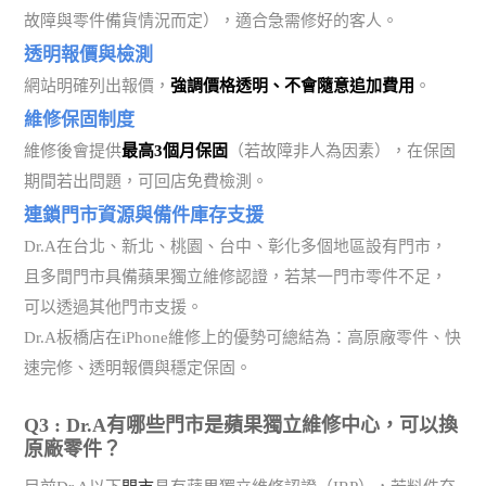
故障與零件備貨情況而定），適合急需修好的客人。
透明報價與檢測
網站明確列出報價，
強調價格透明、不會隨意追加費用
。
維修保固制度
維修後會提供
最高3個月保固
（若故障非人為因素），在保固
期間若出問題，可回店免費檢測。
連鎖門市資源與備件庫存支援
Dr.A在台北、新北、桃園、台中、彰化多個地區設有門市，
且多間門市具備蘋果獨立維修認證，若某一門市零件不足，
可以透過其他門市支援。
Dr.A板橋店在iPhone維修上的優勢可總結為：高原廠零件、快
速完修、透明報價與穩定保固。
Q3 : Dr.A有哪些門市是蘋果獨立維修中心，可以換
原廠零件？