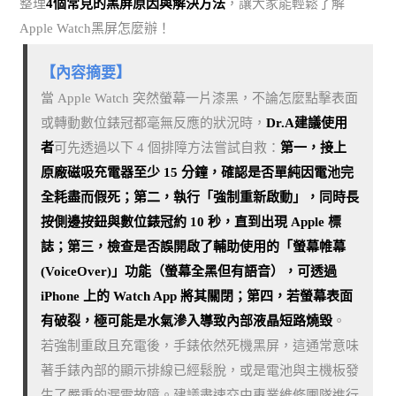
整理
4個常見的黑屏原因與解決方法
，讓大家能輕鬆了解
Apple Watch黑屏怎麼辦！
【內容摘要】
當 Apple Watch 突然螢幕一片漆黑，不論怎麼點擊表面
或轉動數位錶冠都毫無反應的狀況時，
Dr.A建議使用
者
可先透過以下 4 個排障方法嘗試自救：
第一，接上
原廠磁吸充電器至少 15 分鐘，確認是否單純因電池完
全耗盡而假死；第二，執行「強制重新啟動」，同時長
按側邊按鈕與數位錶冠約 10 秒，直到出現 Apple 標
誌；第三，檢查是否誤開啟了輔助使用的「螢幕帷幕
(VoiceOver)」功能（螢幕全黑但有語音），可透過
iPhone 上的 Watch App 將其關閉；第四，若螢幕表面
有破裂，極可能是水氣滲入導致內部液晶短路燒毀
。
若強制重啟且充電後，手錶依然死機黑屏，這通常意味
著手錶內部的顯示排線已經鬆脫，或是電池與主機板發
生了嚴重的漏電故障。建議盡速交由專業維修團隊進行