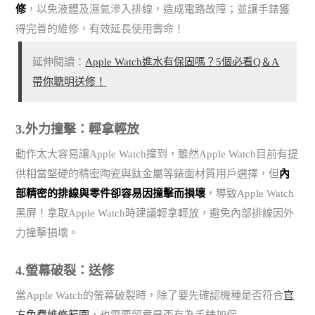
修
，以免液體及濕氣滲入排線，造成電路故障；並讓手錶獲
得完善的維修，有效延長使用壽命！
延伸閱讀：
Apple Watch進水有保固嗎？5個必看Q＆A
帶你聰明送修！
3.外力撞擊：輕拿輕放
動作太大容易讓Apple Watch撞到，雖然Apple Watch目前有提
供相當堅硬的精密陶瓷與鈦金屬等錶面材質用戶選擇，但
內
部精密的排線與零件卻容易因撞擊而損壞
，導致Apple Watch
黑屏！拿取Apple Watch時建議輕拿輕放，避免內部排線因外
力撞擊損壞。
4.螢幕破裂：送修
當Apple Watch的螢幕破裂時，除了要先確認機種是否符合
官
方免費維修範圍
，也需要留意是否有為手錶加保