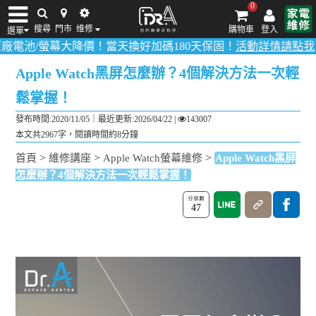
0
搜尋
門市
维修
購物車
登入
選單
螢幕大降價！當天換好加碼180天保固！
活動詳情請點我
！
多數品項
iPhone維修/價格
筆電維修/價格
Android手機維修/價格
MacBook維修/價
Apple Watch黑屏怎麼辦？4個解決方法一次輕
鬆掌握！
發布時間:2020/11/05｜
最近更新:2026/04/22
|
143007
本文共2967字，閱讀時間約8分鐘
>
>
>
首頁
維修講座
Apple Watch螢幕維修
Apple Watch黑屏
怎麼辦？4個解決方法一次輕鬆掌握！
47