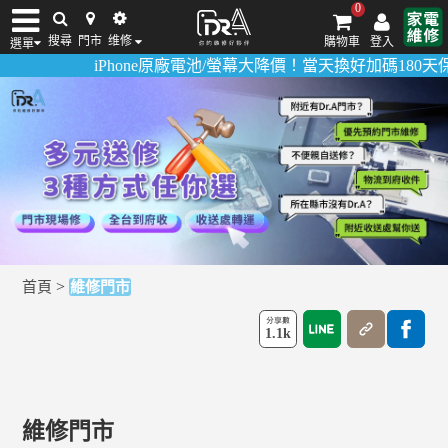
0
搜尋
門市
维修
購物車
登入
選單
iPhone原廠電池/螢幕大降價！當天換好加碼180天保固！
iPhone維修/價格
筆電維修/價格
Android手機維修/價格
MacBook維修/價
>
首頁
維修門市
1.1k
維修門市