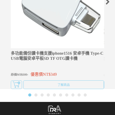
多功能備份讀卡機支援iphone1516 安卓手機 Type-C
⚡升級
USB電腦安卓平板SD TF OTG讀卡機
線 雙T
優惠價NT$349
原價NT$599
原價NT$
了解商品