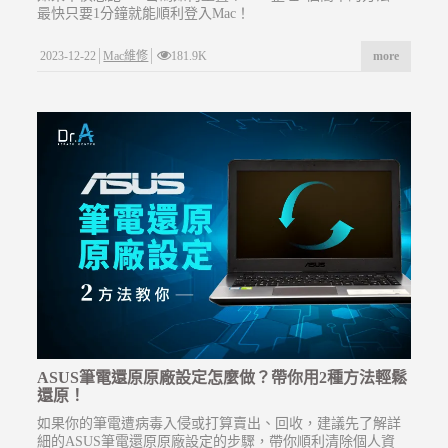
最快只要1分鐘就能順利登入Mac！
2023-12-22
Mac維修
181.9K
more
ASUS筆電還原原廠設定怎麼做？帶你用2種方法輕鬆
還原！
如果你的筆電遭病毒入侵或打算賣出、回收，建議先了解詳
細的ASUS筆電還原原廠設定的步驟，帶你順利清除個人資