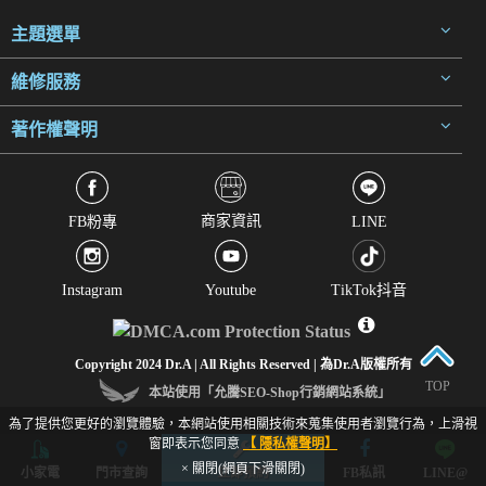
主題選單
維修服務
著作權聲明
商家資訊
FB粉專
LINE
Instagram
Youtube
TikTok抖音
Copyright 2024 Dr.A | All Rights Reserved | 為Dr.A版權所有
TOP
本站使用「允騰SEO-Shop行銷網站系統」
為了提供您更好的瀏覽體驗，本網站使用相關技術來蒐集使用者瀏覽行為，上滑視
窗即表示您同意
【 隱私權聲明】
× 關閉(網頁下滑關閉)
小家電
門市查詢
立即預約
FB私訊
LINE@