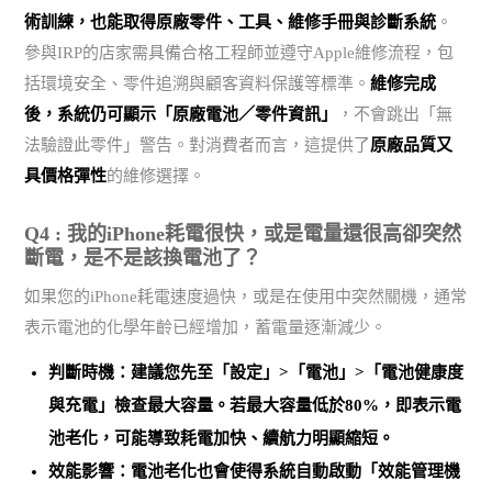
術訓練，也能取得原廠零件、工具、維修手冊與診斷系統
。
參與IRP的店家需具備合格工程師並遵守Apple維修流程，包
括環境安全、零件追溯與顧客資料保護等標準。
維修完成
後，系統仍可顯示「原廠電池／零件資訊」
，不會跳出「無
法驗證此零件」警告。對消費者而言，這提供了
原廠品質又
具價格彈性
的維修選擇。
Q4 : 我的iPhone耗電很快，或是電量還很高卻突然
斷電，是不是該換電池了？
如果您的iPhone耗電速度過快，或是在使用中突然關機，通常
表示電池的化學年齡已經增加，蓄電量逐漸減少。
判斷時機：建議您先至「設定」>「電池」>「電池健康度
與充電」檢查最大容量。
若最大容量低於80%，即表示電
池老化
，可能導致耗電加快、續航力明顯縮短。
效能影響：電池老化也會使得系統自動啟動「效能管理機