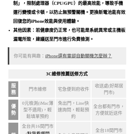
制」，限制處理器（CPU/GPU）的最高效能，導致手機
運行變慢或卡頓，以防止無預警關機。
更換新電池能有效
回復您的iPhone效能與使用體驗
。
其他因素：若健康度仍正常，也可能是
系統異常或主機板
漏電所致
，建議送至門市進行免費檢測。
你可能有興趣：
iPhone還有電卻自動關機怎麼辦？
3C維修推薦送修方式
服
收送處(好鄰居
門市維修
宅急便到府收件
務
門市)
0元檢測(iMac薄
免出門，Line快
優
全台都有門市，
型不適用)，輕
速詢問，輕鬆預
勢
方便就近送件
鬆填單預約
約
全台共16間門市
全台18間門市
(
點我看哪間