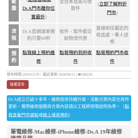
範
全台本島皆可收
(
立即了解附近
圍
Dr.A門市離你位
取件
門市
)
置最近
)
直接前往最近的
流
Dr.A官網填單預
收件、取件都交
收送處，專人送
程
約只要60秒
給物流代勞
修
點我線上預約維
點我預約到府收
點我預約門市收
預
約
修
件
件
發布時間:2019/12/19｜
最近更新:2026/04/15
|
180228
版權宣告
Dr.A成立已逾十多年，維修技術持續升級，活動方案內容也有所
更新，實際維修服務與方案內容請以工程師現場說明為準。（
點
我查看門市據點
或
線上填表預約
）
筆電維修-Mac維修-iPhone維修-Dr.A 19年維修