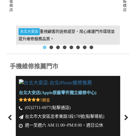
復
板
興
橋
店
店
件，維
重視顧客的送修感受，用心維護門市環境並
台北大安店
新北板
提升維修服務品質。
找到我
手機維修推薦門市
台北大安店(Apple原廠零件獨立維修中心)
新北板
5顆星
(02)2711-6977(點擊通話)
(0
台北市大安區忠孝東路3段178號(點擊導航)
新
週一至週六 AM:11:00~PM:8:00，週日公休
週一