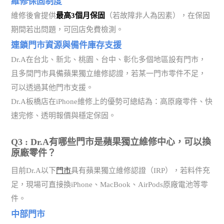
維修保固制度
維修後會提供
最高3個月保固
（若故障非人為因素），在保固
期間若出問題，可回店免費檢測。
連鎖門市資源與備件庫存支援
Dr.A在台北、新北、桃園、台中、彰化多個地區設有門市，
且多間門市具備蘋果獨立維修認證，若某一門市零件不足，
可以透過其他門市支援。
Dr.A板橋店在iPhone維修上的優勢可總結為：高原廠零件、快
速完修、透明報價與穩定保固。
Q3 : Dr.A有哪些門市是蘋果獨立維修中心，可以換
原廠零件？
目前Dr.A以下
門市
具有蘋果獨立維修認證（IRP），若料件充
足，現場可直接換iPhone、MacBook、AirPods原廠電池等零
件。
中部門市