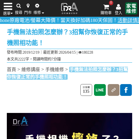
0
搜尋
門市
维修
購物車
登入
選單
廠電池/螢幕大降價！當天換好加碼180天保固！
活動詳情請點我
！
多數
iPhone維修/價格
筆電維修/價格
Android手機維修/價格
MacBook維修/價
手機無法拍照怎麼辦？3招幫你恢復正常的手
機照相功能！
發布時間:2019/12/19｜
最近更新:2026/04/15
|
180228
本文共2222字，閱讀時間約7分鐘
>
>
>
首頁
維修講座
手機維修
手機無法拍照怎麼辦？3招幫
你恢復正常的手機照相功能！
135