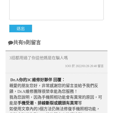
共有9則留言
3招都用過了你這他媽是在騙人嗎
1OO 於 2022/01/26 20:40 留言
Dr.A你的3C維修好夥伴 回覆：
親愛的朋友您好，非常感謝您的留言並給予我們反
饋，Dr.A維修團隊很榮幸能為您服務！
我為您說明，因為手機照相功能會有異常的原因，可
能是
手機受潮
、
排線斷裂或鏡頭有異常
等
如使用文章內的3個方法仍無法修復手機照相功能，