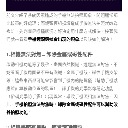
前文介紹了系統因素造成的手機無法拍照現象，問題通常都
比較單純好處理；而鏡頭模組損壞造成手機無法拍照就較為
複雜，先判斷是哪種狀況才好決定用什麼方式解決，接著我
們就來看看
手機鏡頭壞掉會出現的現象
以及該如何解決！
1.相機無法對焦→卸除金屬或磁性配件
啟動相機功能等了幾秒，畫面依然模糊、遲遲無法對焦，不
妨看看手機周圍是不是有磁鐵、金屬手機殼、磁性手機支架
等，這些東西都可能會影響到手機內的陀螺儀（幫助手機感
應並計算移動位置的裝置），讓手機的光學影像穩定功能
（俗稱光學防手震）出現異常，導致手機照相無法對焦。因
此，
手機拍照無法對焦時，卸除金屬或磁性配件可以幫助改
善拍照功能！
2.相機畫面有黑點→適當清理鏡頭