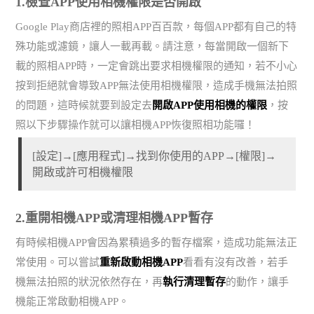
1.檢查APP使用相機權限是否開啟
Google Play商店裡的照相APP百百款，每個APP都有自己的特
殊功能或濾鏡，讓人一載再載。請注意，每當開啟一個新下
載的照相APP時，一定會跳出要求相機權限的通知，若不小心
按到拒絕就會導致APP無法使用相機權限，造成手機無法拍照
的問題，這時候就要到設定去
開啟APP使用相機的權限
，按
照以下步驟操作就可以讓相機APP恢復照相功能囉！
[設定]→[應用程式]→找到你使用的APP→[權限]→
開啟或許可相機權限
2.重開相機APP或清理相機APP暫存
有時候相機APP會因為累積過多的暫存檔案，造成功能無法正
常使用。可以嘗試
重新啟動相機APP
看看有沒有改善，若手
機無法拍照的狀況依然存在，再
執行清理暫存
的動作，讓手
機能正常啟動相機APP。