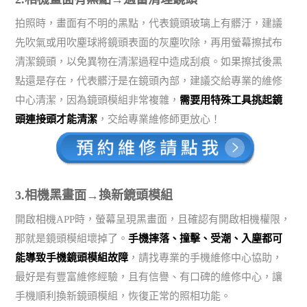
拍照時，畫面有不明的黑點，代表鏡頭玻璃上有髒汙，建議
先吹氣或用吹塵球將鏡頭表面的灰塵吹除，再用螢幕擦拭布
清潔鏡頭，以免異物在清潔過程中造成刮痕。如果擦拭後黑
點還是存在，代表髒汙是在鏡頭內部，建議交給專業的維修
中心清潔，因為鏡頭模組非常複雜，
需要用特殊工具挑起鏡
頭連接頭才能清潔
，交給專業維修師更放心！
3.相機黑畫面→換新鏡頭模組
開啟相機APP時，螢幕呈現黑畫面，且確認有開啟相機權限，
那就是鏡頭模組壞掉了。
手機摔落、撞擊、受潮、入塵都可
能導致手機鏡頭模組故障
，請找專業的手機維修中心協助，
最好是有豐富維修經驗，且有信譽、有口碑的維修中心，讓
手機順利換新鏡頭模組，恢復正常的照相功能。