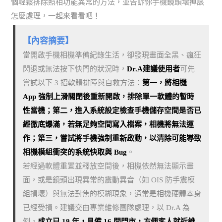
個輕鬆排除照相功能異常的方法，並告訴你手機鏡頭壞掉該
怎麼處理，一起來看看吧！
【內容摘要】
當開啟手機相機準備紀錄生活，卻發現畫面全黑、瘋狂
閃退或無法按下快門的狀況時，
Dr.A建議使用者
可先
嘗試以下 3 招軟體排障與自救方法：
第一，將相機
App 強制上滑關閉後重新開啟，排除單一軟體的暫時
性當機；第二，進入系統設定檢查手機儲存空間是否已
經徹底爆滿，若無足夠空間寫入檔案，相機將無法運
作；第三，嘗試將手機強制重新啟動，以清除可能導致
相機模組衝突的系統快取與 Bug
。
若經過軟體重置並釋放空間後，相機依然無法顯示畫
面，或是鏡頭出現異常的震動異音（如 OIS 防手震模
組損壞）與無法對焦的模糊現象，通常是相機硬體本身
已經受損。建議交由專業維修團隊處理，以 Dr.A 為
例，
成立已 19 年，具備 16 間門市，方便客人就近維