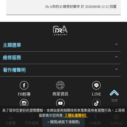
Dr.A你的3C維修好夥伴 於 2020/06/08 12:12 回覆
主題選單
維修服務
著作權聲明
商家資訊
FB粉專
LINE
TOP
為了提供您更好的瀏覽體驗，本網站使用相關技術來蒐集使用者瀏覽行為，上滑視
Instagram
Youtube
TikTok抖音
窗即表示您同意
【 隱私權聲明】
× 關閉(網頁下滑關閉)
小家電
門市查詢
立即預約
FB私訊
LINE@