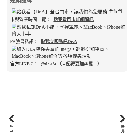
連鎖品牌
全台門
市與營業時間一覽：
點我看門市詳細資訊
FB臉書私訊：
點我立即私訊Dr.A
官方LINE@：
@dr.a3c（←記得要加@喔！）
台
新
中
北