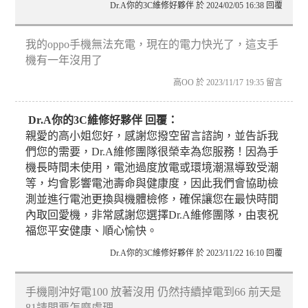
Dr.A你的3C維修好夥伴 於 2024/02/05 16:38 回覆
我的oppo手機無法充電，現在的電力快光了，這支手
機有一年沒用了
高OO 於 2023/11/17 19:35 留言
Dr.A你的3C維修好夥伴 回覆：
親愛的高小姐您好，感謝您撥空留言諮詢，並告訴我
們您的需要，Dr.A維修團隊很榮幸為您服務！因為手
機長時間未使用，電池過度放電或環境潮濕導致受潮
等，均會影響電池壽命與健康度，因此我們會協助檢
測並進行電池更換與機體檢修，確保讓您在最快時間
內取回愛機，非常感謝您選擇Dr.A維修團隊，由衷祝
福您平安健康、順心愉快。
Dr.A你的3C維修好夥伴 於 2023/11/22 16:10 回覆
手機剛沖好電100 放著沒用 仍然持續掉電到66 前天是
81請問要怎麼處理