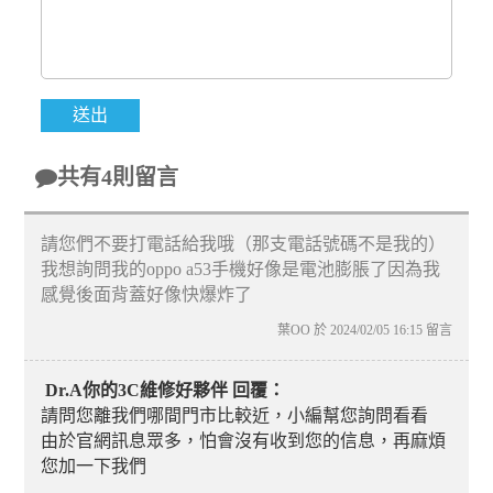
共有4則留言
請您們不要打電話給我哦（那支電話號碼不是我的）
我想詢問我的oppo a53手機好像是電池膨脹了因為我
感覺後面背蓋好像快爆炸了
葉OO 於 2024/02/05 16:15 留言
Dr.A你的3C維修好夥伴 回覆：
請問您離我們哪間門市比較近，小編幫您詢問看看
由於官網訊息眾多，怕會沒有收到您的信息，再麻煩
您加一下我們