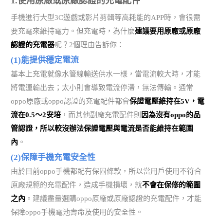
1.使用原廠或原廠認證的充電配件
手機進行大型3C遊戲或影片剪輯等高耗能的APP時，會很需
要充電來維持電力。但充電時，為什麼
建議要用原廠或原廠
認證的充電器
呢？2個理由告訴你：
(1)能提供穩定電流
基本上充電就像水管線輸送供水一樣，當電流較大時，才能
將電運輸出去；太小則會導致電流停滯，無法傳輸。通常
oppo原廠或oppo認證的充電配件都會
保證電壓維持在5V，電
流在0.5～2安培
，而其他副廠充電配件則
因為沒有oppo的品
管認證，所以較沒辦法保證電壓與電流是否能維持在範圍
內
。
(2)保障手機充電安全性
由於目前oppo手機都配有保固條款，所以當用戶使用不符合
原廠規範的充電配件，造成手機損壞，就
不會在保修的範圍
之內
。建議盡量選購oppo原廠或原廠認證的充電配件，才能
保障oppo手機電池壽命及使用的安全性。