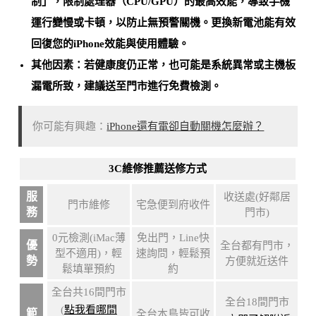
制」，限制處理器（CPU/GPU）的最高效能，導致手機
運行變慢或卡頓，以防止無預警關機。
更換新電池能有效
回復您的iPhone效能與使用體驗
。
其他因素：若健康度仍正常，也可能是
系統異常或主機板
漏電所致
，建議送至門市進行免費檢測。
你可能有興趣：
iPhone還有電卻自動關機怎麼辦？
3C維修推薦送修方式
服
收送處(好鄰居
門市維修
宅急便到府收件
務
門市)
0元檢測(iMac薄
免出門，Line快
優
全台都有門市，
型不適用)，輕
速詢問，輕鬆預
勢
方便就近送件
鬆填單預約
約
全台共16間門市
全台18間門市
(
點我看哪間
範
全台本島皆可收