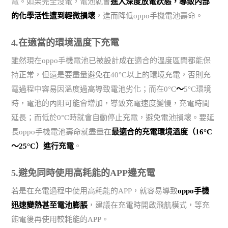
電。如果完全沒電，電池就會
進入深度放電狀態，導致內部
的化學活性遭到輕微損壞
，進而降低oppo手機電池壽命。
4.在適當的環境溫度下充電
雖然現在oppo手機電池已被設計成在適合的溫度區間都能保
持正常，但還是要盡量避免在40°C以上的環境充電，否則充
電過程中容易因溫度過高導致電池劣化；而在0°C
～
5°C環境
時，電池的內阻可能會增加，導致充電速度變慢，充電時間
延長；而低於0°C時就會自動停止充電，避免電池損壞。要延
長oppo手機電池壽命就盡量在
最適合的充電環境溫度（16°C
～25°C）進行充電
。
5.避免同時使用高耗能的APP邊充電
若是在充電過程中使用高耗能的APP，就容易導致
oppo手機
迅速變熱甚至電池膨脹
，建議在充電時開啟飛航模式，等充
飽電後再使用較耗能的APP。