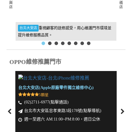
興
橋
店
店
件，維
重視顧客的送修感受，用心維護門市環境並
台北大安店
新北板
提升維修服務品質。
找到我
OPPO維修推薦門市
台北大安店(Apple原廠零件獨立維修中心)
新北板
5顆星
(02)2711-6977(點擊通話)
(0
台北市大安區忠孝東路3段178號(點擊導航)
新
週一至週六 AM:11:00~PM:8:00，週日公休
週一