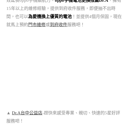
效延長oppo手機續航力。
oppo手機電池更換推薦Dr.A
，擁有
15年以上的維修經驗，提供到府收件服務，即便抽不出時
間，也可以
為愛機換上優質的電池
！並提供4個月保固，現在
就馬上預約
門市維修
或
到府收件
服務吧！
▲
Dr.A台中公益店
-趕快來感受專業、親切、快速的5星好評
服務吧！