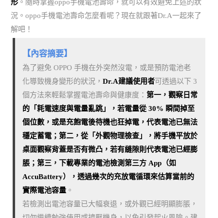
形
。隨時掌握oppo手機電池壽命，就可以有效避免上述的狀
況。oppo手機電池壽命怎麼看呢？現在就跟著Dr.A一起來了
解吧！
【內容摘要】
為了避免 OPPO 手機在外突然沒電，或是預防電池老
化導致機身變形的狀況，
Dr.A建議使用者
可透過以下 3
個方法來輕鬆掌握電池壽命與健康度：
第一，觀察日常
的「耗電速度與電量亂跳」，若電量從 30% 瞬間掉至
個位數，或是充飽電後待機也狂掉電，代表電池已無法
穩定蓄電；第二，從「外觀物理檢查」，將手機平放於
桌面觀察背蓋是否有微凸，若有縫隙則代表電池已經膨
脹；第三，下載專業的電池檢測第三方 App（如
AccuBattery），透過幾次的充放電循環來估算當前的
實際電池容量
。
若檢測出電池容量已大幅衰退，或外觀已經明顯膨脹，
切勿繼續勉強使用或擠壓機身，以免引發起火風險。建