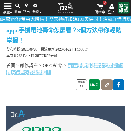
0
搜尋
門市
维修
購物車
登入
選單
池/螢幕大降價！當天換好加碼180天保固！
活動詳情請點我
！
多數品
iPhone維修/價格
筆電維修/價格
Android手機維修/價格
MacBook維修/價
oppo手機電池壽命怎麼看？3個方法帶你輕鬆
掌握！
發布時間:2020/09/28｜
最近更新:2026/04/22
|
133817
本文共2634字，閱讀時間約8分鐘
>
>
>
首頁
維修講座
OPPO維修
oppo手機電池壽命怎麼看？3
個方法帶你輕鬆掌握！
31