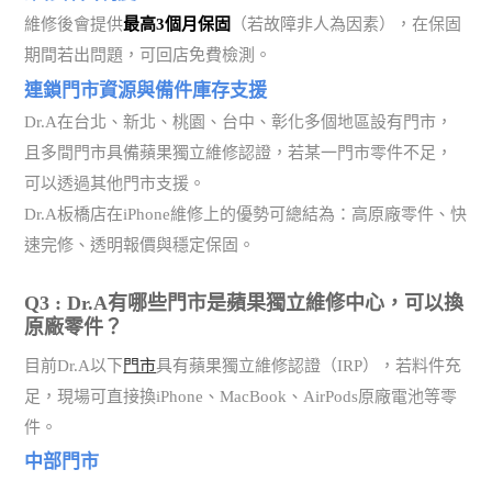
維修後會提供
最高3個月保固
（若故障非人為因素），在保固
期間若出問題，可回店免費檢測。
連鎖門市資源與備件庫存支援
Dr.A在台北、新北、桃園、台中、彰化多個地區設有門市，
且多間門市具備蘋果獨立維修認證，若某一門市零件不足，
可以透過其他門市支援。
Dr.A板橋店在iPhone維修上的優勢可總結為：高原廠零件、快
速完修、透明報價與穩定保固。
Q3 : Dr.A有哪些門市是蘋果獨立維修中心，可以換
原廠零件？
目前Dr.A以下
門市
具有蘋果獨立維修認證（IRP），若料件充
足，現場可直接換iPhone、MacBook、AirPods原廠電池等零
件。
中部門市