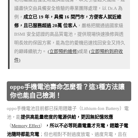
議盡快交由具備安全檢驗的專業團隊處理，以 Dr.A 為
例，
成立已 19 年，具備 16 間門市，方便客人就近維
修，且已服務超過 20萬 位客人
，嚴格把關通過國家級
BSMI 安全認證的高品質電池，提供現場快速換修與透
明長效的保固方案，能為您的愛機迅速找回安全又持久
的巔峰續航力。
(立即預約維修)
或是
(立即預約到府收
件)
oppo手機電池壽命怎麼看？這3種方法讓
你也能自己檢測！
oppo手機電池目前都已採用鋰離子（Lithium-Ion Battery）電
池，能
提供高能量密度的電源供給，更因無記憶效應
（
Memory Effect
）
，所以不必等耗盡電量才充電，鋰離子電
池隨時都能充電
；但也相對不耐過度放電、過度充電，且在