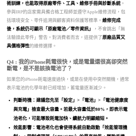
術訓練，也能取得原廠零件、工具、維修手冊與診斷系統
。
參與IRP的店家需具備合格工程師並遵守Apple維修流程，包
括環境安全、零件追溯與顧客資料保護等標準。
維修完成
後，系統仍可顯示「原廠電池／零件資訊」
，不會跳出「無
法驗證此零件」警告。對消費者而言，這提供了
原廠品質又
具價格彈性
的維修選擇。
Q4 : 我的iPhone耗電很快，或是電量還很高卻突然
斷電，是不是該換電池了？
如果您的iPhone耗電速度過快，或是在使用中突然關機，通常
表示電池的化學年齡已經增加，蓄電量逐漸減少。
判斷時機：建議您先至「設定」>「電池」>「電池健康度
與充電」檢查最大容量。
若最大容量低於80%，即表示電
池老化
，可能導致耗電加快、續航力明顯縮短。
效能影響：電池老化也會使得系統自動啟動「效能管理機