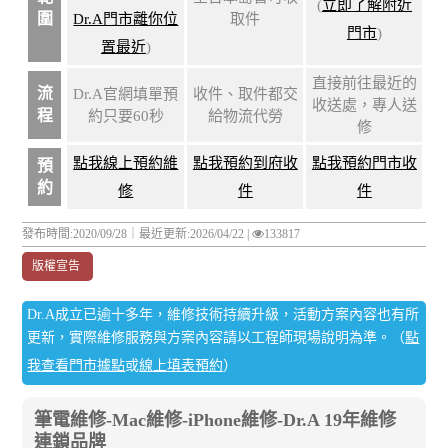
(
立即了解附近
圍
Dr.A門市離你位
取件
門市
)
置最近
)
直接前往最近的
流
Dr.A官網填單預
收件、取件都交
收送處，專人送
程
約只要60秒
給物流代勞
修
點我線上預約維
點我預約到府收
點我預約門市收
預
約
修
件
件
發布時間:2020/09/28｜
最近更新:2026/04/22
|
133817
版權宣告
Dr.A成立已逾十多年，維修技術持續升級，活動方案內容也有所
更新，實際維修服務與方案內容請以工程師現場說明為準。（
點
我查看門市據點
或
線上填表預約
）
筆電維修-Mac維修-iPhone維修-Dr.A 19年維修
連鎖品牌