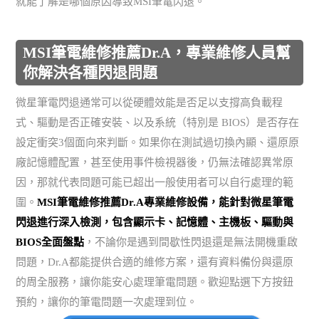
就能了解是哪個原因導致MSI筆電閃退。
MSI筆電維修推薦Dr.A，專業維修人員幫
你解決各種閃退問題
微星筆電閃退通常可以從硬體效能是否足以支撐高負載程
式、驅動是否正確安裝、以及系統（特別是 BIOS）是否存在
設定衝突3個面向來判斷。如果你在測試過切換內顯、還原原
廠記憶體配置，甚至使用事件檢視器後，仍無法確認異常原
因，那就代表問題可能已超出一般使用者可以自行處理的範
圍。
MSI筆電維修推薦Dr.A專業維修設備，能針對微星筆電
閃退進行深入檢測，包含顯示卡、記憶體、主機板、驅動與
BIOS全面盤點
，不論你是遇到間歇性閃退還是無法開機重啟
問題，Dr.A都能提供合適的維修方案，還有資料備份與還原
的周全服務，讓你能安心處理筆電問題。歡迎點選下方按鈕
預約，讓你的筆電問題一次處理到位。