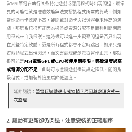
當MSI筆電在執行某些特定遊戲或應用程式時出現閃退，最常
見的可能性就是硬體效能無法支撐該程式所需的負載。例如
當你顯示卡效能不高，卻開啟對顯卡與記憶體要求極高的遊
戲，那麼系統很可能因為過熱或資源分配不足而強制關閉應
用程式來自我保護。這時候可以進一步觀察閃退是否只出現
在某些特定軟體，還是所有程式都會不定時跳出。如果只是
遊戲類程式出現閃退，而文書處理或瀏覽器運作正常，那就
很可能是
MSI筆電GPU或CPU被使用到極限，導致溫度過高
或電源分配不足
。此時可考慮將遊戲畫質設定降低、關閉背
景程式，或加裝外接風扇降低溫度。
延伸閱讀：
筆電玩遊戲很卡或掉幀？原因與處理方式一
次整理
2. 驅動有更新卻仍閃退，注意安裝的正確順序