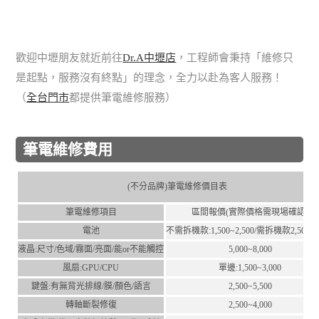
歡迎中壢朋友就近前往
Dr.A中壢店
，工程師會秉持「維修只
是起點，服務沒有終點」的理念，全力以赴為客人服務！
（
全台門市
都提供筆電維修服務）
筆電維修費用
(不分品牌)筆電維修價目表
筆電維修項目
區間報價(實際價格需現場確認)
電池
不需拆機款:1,500~2,500/需拆機款2,500~4,
液晶:尺⼨/⾊域/霧⾯/亮⾯/能or不能觸控
5,000~8,000
風扇:GPU/CPU
單邊:1,500~3,000
鍵盤:有無背光排線/膜/顏⾊/語⾔
2,500~5,500
轉軸斷裂修復
2,500~4,000