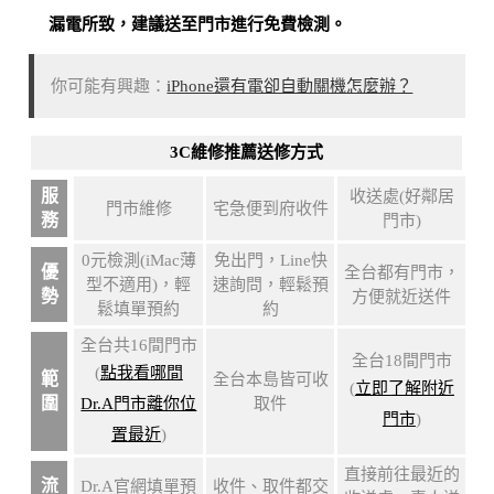
漏電所致
，建議送至門市進行免費檢測。
你可能有興趣：
iPhone還有電卻自動關機怎麼辦？
3C維修推薦送修方式
服
收送處(好鄰居
門市維修
宅急便到府收件
務
門市)
0元檢測(iMac薄
免出門，Line快
優
全台都有門市，
型不適用)，輕
速詢問，輕鬆預
勢
方便就近送件
鬆填單預約
約
全台共16間門市
全台18間門市
(
點我看哪間
範
全台本島皆可收
(
立即了解附近
圍
Dr.A門市離你位
取件
門市
)
置最近
)
直接前往最近的
流
Dr.A官網填單預
收件、取件都交