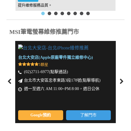
提升維修服務品質。
找到我
MSI筆電螢幕維修推薦門市
台北大安店(Apple原廠零件獨立維修中心)
新北板
5顆星
(02)2711-6977(點擊通話)
(0
台北市大安區忠孝東路3段178號(點擊導航)
新
週一至週六 AM:11:00~PM:8:00，週日公休
週一
Google預約
了解門市