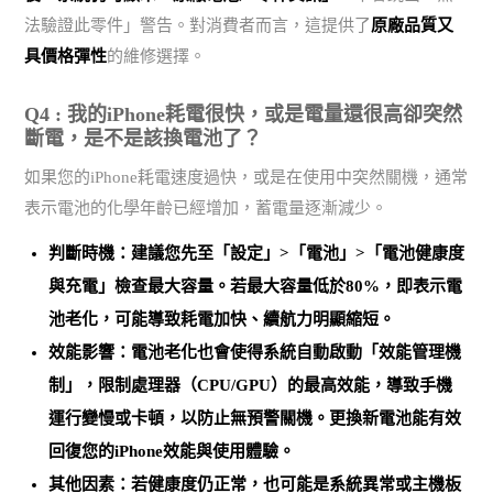
法驗證此零件」警告。對消費者而言，這提供了
原廠品質又
具價格彈性
的維修選擇。
Q4 : 我的iPhone耗電很快，或是電量還很高卻突然
斷電，是不是該換電池了？
如果您的iPhone耗電速度過快，或是在使用中突然關機，通常
表示電池的化學年齡已經增加，蓄電量逐漸減少。
判斷時機：建議您先至「設定」>「電池」>「電池健康度
與充電」檢查最大容量。
若最大容量低於80%，即表示電
池老化
，可能導致耗電加快、續航力明顯縮短。
效能影響：電池老化也會使得系統自動啟動「效能管理機
制」，限制處理器（CPU/GPU）的最高效能，導致手機
運行變慢或卡頓，以防止無預警關機。
更換新電池能有效
回復您的iPhone效能與使用體驗
。
其他因素：若健康度仍正常，也可能是
系統異常或主機板