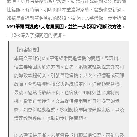
體時，更容易暴露出系統設定、硬體效能或驅動安裝上的隱
性錯誤。有時候，明明剛剛才重灌好系統、驅動也更新過，
卻還是會遇到莫名其妙的閃退。這次Dr.A將帶你一步步拆解
MSI筆電閃退的3大常見原因，並進一步說明3個解決方法
，
一起來深入了解問題的根源。
【內容摘要】
本篇文章針對MSI筆電經常閃退當機的問題，整理出3
個主要原因與解決方向。首先，系統或驅動程式異常可
能導致軟體衝突，引發筆電當機；其次，記憶體或硬碟
故障，會影響資料讀寫與系統穩定性，造成頻繁當機；
最後，過熱或散熱不良，也會使CPU降頻甚至強制關
機，影響正常運作。文章提供使用者可自行檢查的步
驟，如更新驅動程式、檢測記憶體與硬碟健康度，以及
清理散熱系統，協助初步排除問題。
Dr.A建議使用者，若筆電長期出現當機情況，可能涉及