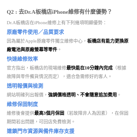
Q2 : 去Dr.A板橋店iPhone維修有什麼優勢？
Dr.A板橋店在iPhone維修上有下列幾項明顯優勢：
原廠零件使用／品質要求
因為屬於Apple原廠零件獨立維修中心，
板橋店有能力更換原
廠電池與原廠螢幕等零件
。
快速維修效率
官方指出，板橋店的現場維修
最快能在10分鐘內完成
（根據
故障與零件備貨情況而定），適合急需修好的客人。
透明報價與檢測
網站明確列出報價，
強調價格透明、不會隨意追加費用
。
維修保固制度
維修後會提供
最高3個月保固
（若故障非人為因素），在保固
期間若出問題，可回店免費檢測。
連鎖門市資源與備件庫存支援