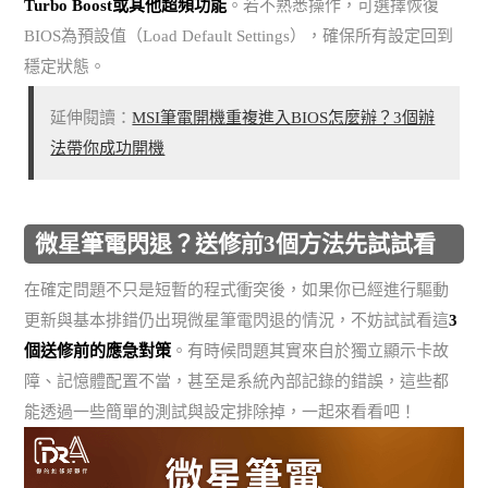
Turbo Boost或其他超頻功能
。若不熟悉操作，可選擇恢復
BIOS為預設值（Load Default Settings），確保所有設定回到
穩定狀態。
延伸閱讀：
MSI筆電開機重複進入BIOS怎麼辦？3個辦
法帶你成功開機
微星筆電閃退？送修前3個方法先試試看
在確定問題不只是短暫的程式衝突後，如果你已經進行驅動
更新與基本排錯仍出現微星筆電閃退的情況，不妨試試看這
3
個送修前的應急對策
。有時候問題其實來自於獨立顯示卡故
障、記憶體配置不當，甚至是系統內部記錄的錯誤，這些都
能透過一些簡單的測試與設定排除掉，一起來看看吧！