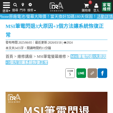
0
搜尋
門市
维修
購物車
登入
選單
電池/螢幕大降價！當天換好加碼180天保固！
活動詳情請點我
！
多數
iPhone維修/價格
筆電維修/價格
Android手機維修/價格
MacBook維修/價
MSI筆電閃退3大原因+3個方法讓系統恢復正
常
發布時間:2025/06/05｜
最近更新:2026/03/18
|
2924
本文共3455字，閱讀時間約11分鐘
>
>
>
首頁
維修講座
MSI筆電螢幕維修
MSI筆電閃退3大原因
+3個方法讓系統恢復正常
5