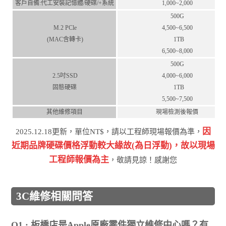
客⼾⾃備:代⼯安裝記憶體/硬碟/+系統
1,000~2,000
500G
M.2 PCle
4,500~6,500
(MAC含轉卡)
1TB
6,500~8,000
500G
2.5吋SSD
4,000~6,000
固態硬碟
1TB
5,500~7,500
其他維修項目
現場檢測後報價
因
2025.12.18更新，單位NT$，請以工程師現場報價為準，
近期品牌硬碟價格浮動較⼤緣故(為⽇浮動)，故以現場
⼯程師報價為主
，敬請⾒諒！感謝您
3C維修相關問答
Q1 : 板橋店是Apple原廠零件獨立維修中心嗎？有