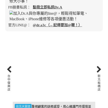
FB臉書私訊：
點我立即私訊Dr.A
官方LINE@：
@dr.a3c（←記得要加@喔！）
台
新
中
北
復
板
興
橋
店
店
件，維
重視顧客的送修感受，用心維護門市環境並
台北大安店
新北板