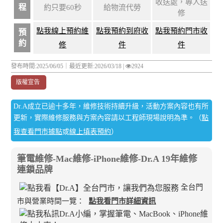
收送處，專人送
程
約只要60秒
給物流代勞
修
點我線上預約維
點我預約到府收
點我預約門市收
預
約
修
件
件
發布時間:2025/06/05｜
最近更新:2026/03/18
|
2924
版權宣告
Dr.A成立已逾十多年，維修技術持續升級，活動方案內容也有所
更新，實際維修服務與方案內容請以工程師現場說明為準。（
點
我查看門市據點
或
線上填表預約
）
筆電維修-Mac維修-iPhone維修-Dr.A 19年維修
連鎖品牌
全台門
市與營業時間一覽：
點我看門市詳細資訊