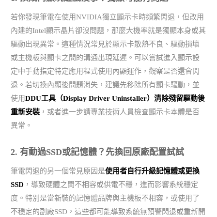
若你發現筆電在使用NVIDIA獨立顯示卡時頻繁閃退，但改用
內建的Intel顯示晶片卻沒問題，那麼大機率就是獨顯本身或其
驅動出現異常。這種情況常見於顯示卡散熱不良、驅動損壞
或主機板與顯卡之間的溝通出現延遲。可以嘗試進入顯示設
定中手動指定特定應用程式使用內顯運作，觀察是否還會閃
退。若切換內顯後問題消失，建議先移除所有顯卡驅動，並
使用
DDU工具（Display Driver Uninstaller）清除殘留驅動後
重新安裝
，或者進一步請專業技術人員檢查顯示卡本體是否
異常。
2. 有動過SSD或記憶體？先換回原廠配置試試
筆電閃退的另一個常見原因是
使用者自行升級記憶體或更換
SSD
，導致硬體之間不相容或供電不穩，進而影響系統穩定
度。特別是當新裝的記憶體品牌與主機板不相容，或使用了
不穩定的副廠SSD，這些都可能導致系統無預警閃退或重新開