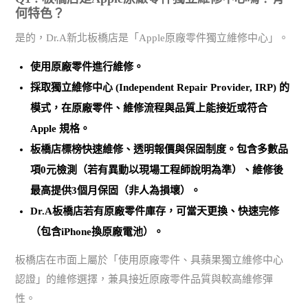
何特色？
是的，Dr.A新北板橋店是「Apple原廠零件獨立維修中心」。
使用
原廠零件
進行維修。
採取
獨立維修中心 (Independent Repair Provider, IRP)
的
模式，在原廠零件、維修流程與品質上能接近或符合
Apple 規格。
板橋店標榜
快速維修、透明報價與保固制度
。包含多數品
項0元檢測（若有異動以現場工程師說明為準）、維修後
最高提供3個月保固（非人為損壞）。
Dr.A板橋店若有原廠零件庫存，可當天更換、快速完修
（包含iPhone換原廠電池）。
板橋店在市面上屬於「使用原廠零件、具蘋果獨立維修中心
認證」的維修選擇，兼具接近原廠零件品質與較高維修彈
性。