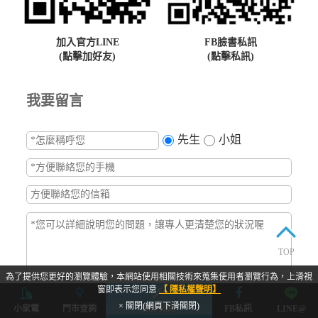
加入官方LINE
FB臉書私訊
(點擊加好友)
(點擊私訊)
我要留言
先生
小姐
TOP
為了提供您更好的瀏覽體驗，本網站使用相關技術來蒐集使用者瀏覽行為，上滑視
窗即表示您同意
【 隱私權聲明】
× 關閉(網頁下滑關閉)
小家電
門市查詢
立即預約
FB私訊
LINE@