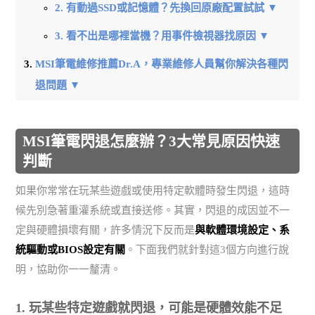
2. 有動過SSD或記憶體？先換回原廠配置試試 ▼
3. 看不出是哪裡當機？用事件檢視器找原因 ▼
MSI筆電維修推薦Dr.A，專業維修人員幫你解決各種閃
退問題 ▼
MSI筆電閃退怎麼辦？3大常見原因快速
判斷
如果你常常在玩某些遊戲或使用特定軟體時發生閃退，這時
候先別急著重灌系統或直接送修。其實，閃退的成因並不一
定與硬體損壞有關，許多情況下反而是
與軟體環境設定、系
統驅動或BIOS設定有關
。下面我們就針對這3個方向進行說
明，協助你一一釐清。
1. 玩某些特定遊戲就閃退，可能是硬體效能不足