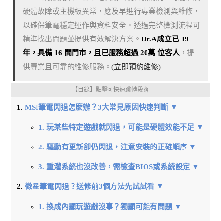
硬體故障或主機板異常，應及早進行專業檢測與維修，
以確保筆電穩定運作與資料安全。透過完整檢測流程可
精準找出問題並提供有效解決方案。
Dr.A成立已 19
年，具備 16 間門市，且已服務超過 20萬 位客人
，提
供專業且可靠的維修服務。
(立即預約維修)
【目錄】點擊可快速跳轉段落
MSI筆電閃退怎麼辦？3大常見原因快速判斷 ▼
1. 玩某些特定遊戲就閃退，可能是硬體效能不足 ▼
2. 驅動有更新卻仍閃退，注意安裝的正確順序 ▼
3. 重灌系統也沒改善，需檢查BIOS或系統設定 ▼
微星筆電閃退？送修前3個方法先試試看 ▼
1. 換成內顯玩遊戲沒事？獨顯可能有問題 ▼