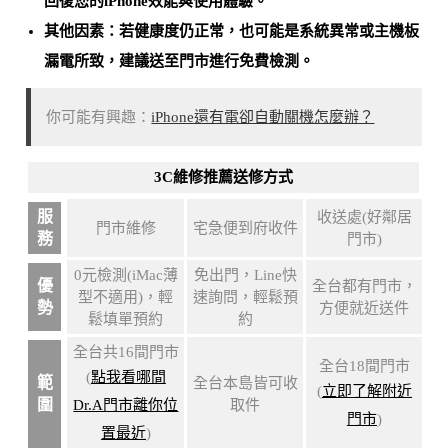
回復您的iPhone效能與使用體驗
。
其他因素：若健康度仍正常，也可能是
系統異常或主機板
漏電所致
，建議送至門市進行免費檢測。
你可能有興趣：
iPhone還有電卻自動關機怎麼辦？
3C維修推薦送修方式
服
收送處(好鄰居
門市維修
宅急便到府收件
務
門市)
0元檢測(iMac薄
免出門，Line快
優
全台都有門市，
型不適用)，輕
速詢問，輕鬆預
勢
方便就近送件
鬆填單預約
約
全台共16間門市
全台18間門市
(
點我看哪間
範
全台本島皆可收
(
立即了解附近
圍
Dr.A門市離你位
取件
門市
)
置最近
)