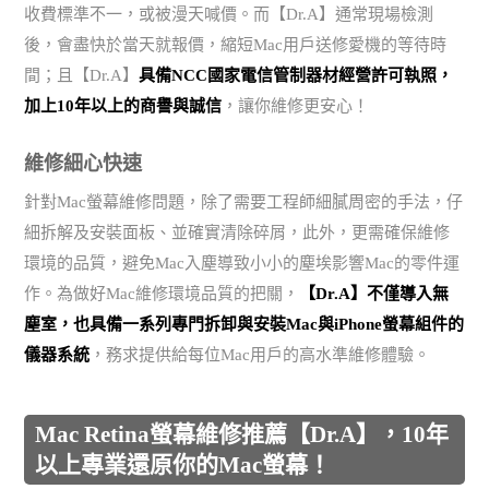
收費標準不一，或被漫天喊價。而【Dr.A】通常現場檢測
後，會盡快於當天就報價，縮短Mac用戶送修愛機的等待時
間；且【Dr.A】
具備NCC國家電信管制器材經營許可執照，
加上10年以上的商譽與誠信
，讓你維修更安心！
維修細心快速
針對Mac螢幕維修問題，除了需要工程師細膩周密的手法，仔
細拆解及安裝面板、並確實清除碎屑，此外，更需確保維修
環境的品質，避免Mac入塵導致小小的塵埃影響Mac的零件運
作。為做好Mac維修環境品質的把關，
【Dr.A】不僅導入無
塵室，也具備一系列專門拆卸與安裝Mac與iPhone螢幕組件的
儀器系統
，務求提供給每位Mac用戶的高水準維修體驗。
Mac Retina螢幕維修推薦【Dr.A】，10年
以上專業還原你的Mac螢幕！