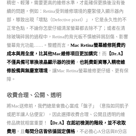
精密、輕薄，需要更高的維修水準，才能確保更換後沒有後
續的問題，例如：Retina受到維修環境的塵絮侵入顯示器內
部，導致出現「壞點（Defective pixel）」，它是永久性的不
正常色點，不論你怎麼仔細清潔螢幕都去除不了；或者在清
除玻璃碎屑的過程中，Retina的背光板不慎被碎屑刮傷、影響
螢幕背光功能……。整體而言，
Mac Retina螢幕維修耗費的
成本與周全度，比其他Mac維修項目更加講究
！而
【Dr.A】
不僅具備可單換液晶顯示器的技術
，
也耗費鉅資導入精密維
修設備與無塵室環境
，讓Mac Retina螢幕維修更仔細、更有保
障。
收費合理、公開、透明
將Mac送修前，我們總是會擔心當成「盤子」（意指如同凱子
或肥羊讓人佔便宜），因此選擇收費合理、公開且透明的維
修品牌就相當重要！
【Dr.A】在起初檢測的階段，並不收取
費用
，且
每間分店皆依循固定價格
，不必擔心A分店與B分店