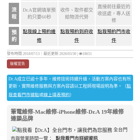
直接前往最近的
流
Dr.A官網填單預
收件、取件都交
收送處，專人送
程
約只要60秒
給物流代勞
修
點我線上預約維
點我預約到府收
點我預約門市收
預
約
修
件
件
發布時間:2018/07/13｜
最近更新:2026/03/30
|
18651
版權宣告
Dr.A成立已逾十多年，維修技術持續升級，活動方案內容也有所
更新，實際維修服務與方案內容請以工程師現場說明為準。（
點
我查看門市據點
或
線上填表預約
）
筆電維修-Mac維修-iPhone維修-Dr.A 19年維修
連鎖品牌
全台門
市與營業時間一覽：
點我看門市詳細資訊