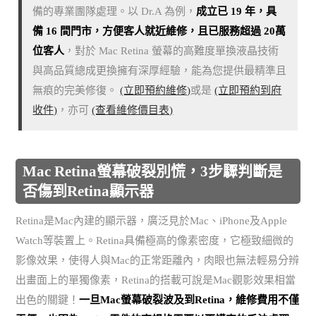
備的專業團隊處理。以 Dr.A 為例，
成立已 19 年，具
備 16 間門市，方便客人就近維修，且已服務超過 20萬
位客人
，對於 Mac Retina 螢幕的高難度單換液晶技術
與高品質總成更換擁有深厚經驗，能為您提供最精準且
無痕的完美修復。
(立即預約維修)
或是
(立即預約到府
收件)
，亦可
(查看維修價目表)
Mac Retina螢幕破裂別慌，3步驟判斷是
否傷到Retina顯示器
Retina是Mac內建的顯示器，廣泛見於Mac、iPhone及Apple
Watch等裝置上。Retina具備極高的像素密度，它極致細微的
影像效果，使得人與Mac的正常距離內，肉眼也無法輕易分辨
出畫面上的單獨像素，Retina的搭載可說是Mac觀影效果相當
出色的關鍵！
一旦Mac螢幕破裂波及到Retina，維修費用不僅