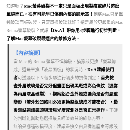
知道嗎？
Mac螢幕破裂不一定只是面板出現裂痕或碎片這麼
單純而已，很有可能早已傷到內部的顯示器！
到底Mac只是單
純玻璃面板破裂、只要單換玻璃就好？還是屬於更嚴重的Mac
Retina螢幕破裂？就讓
【Dr.A】帶你用3步驟進行初步判斷，
了解Mac螢幕破裂最適合的維修方法
。
【內容摘要】
當 Mac 的 Retina 螢幕不慎摔破，猶豫該更換「螢幕總
成」還是單換「液晶面板」的狀況時，
Dr.A建議使用
者
可透過以下 3 個步驟進行初步的損傷判定：
首先檢
查外層玻璃是否完好但畫面出現黑斑或彩色條紋（通常
為內層液晶破裂）、觀察鋁合金外殼或邊角是否有嚴重
變形（若外殼凹陷則必須更換整組總成才能密合），最
後測試視訊鏡頭與環境光度感測器是否正常運作
。正確
的判斷能幫助您選擇最具經濟效益的維修方案。
無論是哪種破損程度，建議盡快交由具備無塵室等級設