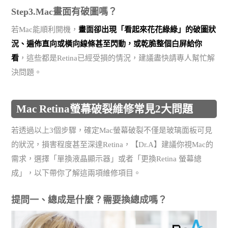
Step3.Mac畫面有破圖嗎？
若Mac能順利開機，
畫面卻出現「看起來花花綠綠」的破圖狀
況、遍佈直向或橫向線條甚至閃動，或乾脆整個白屏給你
看
，這些都是Retina已經受損的情況，建議盡快請專人幫忙解
決問題。
Mac Retina螢幕破裂維修常見2大問題
若透過以上3個步驟，確定Mac螢幕破裂不僅是玻璃面板可見
的狀況，損害程度甚至深達Retina，【Dr.A】建議你視Mac的
需求，選擇「單換液晶顯示器」或者「更換Retina 螢幕總
成」，以下帶你了解這兩項維修項目。
提問一、總成是什麼？需要換總成嗎？