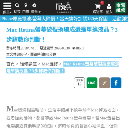
0
搜尋
門市
维修
購物車
登入
選單
原廠電池/螢幕大降價！當天換好加碼180天保固！
活動詳情請點我
！
iPhone維修/價格
筆電維修/價格
Android手機維修/價格
MacBook維修/價
Mac Retina螢幕破裂換總成還是單換液晶？3
步驟教你判斷！
發布時間:2018/07/13｜
最近更新:2026/03/30
|
18651
本文共2969字，閱讀時間約9分鐘
>
>
>
首頁
維修講座
Mac維修
Mac Retina螢幕破裂換總成還
是單換液晶？3步驟教你判斷！
15
M
ac機體相當輕薄，生活中如果不慎手滑將Mac掉落地面，
或者撞到硬物，都會導致Mac Retina螢幕破裂。當Mac螢幕出
現裂痕或其他明顯的異狀，這時候真的會讓心裡淌血！但你