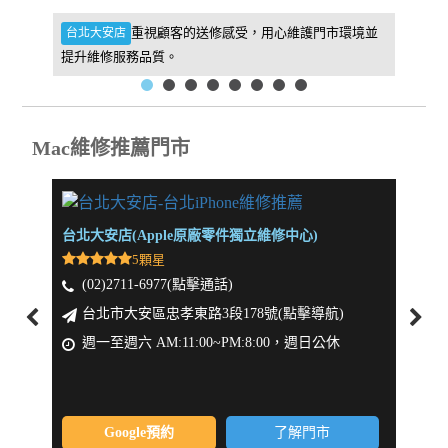
件，維
重視顧客的送修感受，用心維護門市環境並
台北大安店
新北板
提升維修服務品質。
找到我
Mac維修推薦門市
台北大安店(Apple原廠零件獨立維修中心)
新北板
5顆星
(02)2711-6977(點擊通話)
(0
台北市大安區忠孝東路3段178號(點擊導航)
新
週一至週六 AM:11:00~PM:8:00，週日公休
週一
Google預約
了解門市