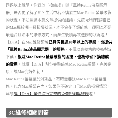
透過以上說明，你對於「換總成」與「單換Retina液晶顯示
器」是否更了解了呢？生活中若不慎發生Mac Retina螢幕破裂
的狀況，不妨透過本篇文章提供的建議，先按3步驟確認自己
的Mac屬於哪一種損壞狀況，才不會花了錢維修，卻因為不是
最適合且治本的維修方式，而產生後續再次送修的狀況喔！
【Dr.A】在Mac維修領域
已具備長達10年以上的專業
，
也提供
「單換Retina液晶顯示器」的服務
，不僅以高規格的技術對症
下藥，
根除Mac Retina螢幕破裂的困擾，也為你省下換總成
的費用
。就讓【Dr.A】幫你完整維修Mac Retina螢幕，完美還
原，讓Mac完好如初！
Mac Retina螢幕屬於消耗品，有時需要送Mac Retina螢幕維
修。包含Mac螢幕在內，如果你不確定自己Mac的損傷情況，
建議
讓【Dr.A】幫你進行完整的免費檢測與維修
喔！
3C維修相關問答