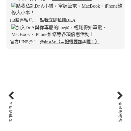
FB臉書私訊：
點我立即私訊Dr.A
官方LINE@：
@dr.a3c（←記得要加@喔！）
台
新
中
北
復
板
興
橋
店
店