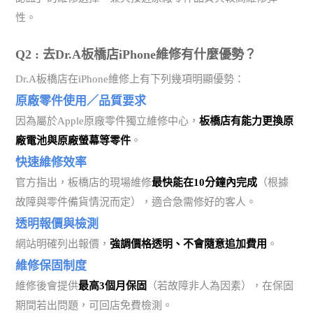
性。
Q2 : 去Dr.A板橋店iPhone維修有什麼優勢？
Dr.A板橋店在iPhone維修上有下列幾項明顯優勢：
原廠零件使用／品質要求
因為屬於Apple原廠零件獨立維修中心，
板橋店有能力更換原
廠電池與原廠螢幕等零件
。
快速維修效率
官方指出，板橋店的現場維修
最快能在10分鐘內完成
（根據
故障與零件備貨情況而定），適合急需修好的客人。
透明報價與檢測
網站明確列出報價，
強調價格透明、不會隨意追加費用
。
維修保固制度
維修後會提供
最高3個月保固
（若故障非人為因素），在保固
期間若出問題，可回店免費檢測。