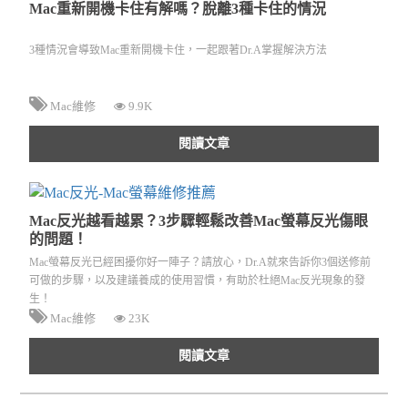
Mac重新開機卡住有解嗎？脫離3種卡住的情況
3種情況會導致Mac重新開機卡住，一起跟著Dr.A掌握解決方法
Mac維修
9.9K
閱讀文章
Mac反光越看越累？3步驟輕鬆改善Mac螢幕反光傷眼
的問題！
Mac螢幕反光已經困擾你好一陣子？請放心，Dr.A就來告訴你3個送修前
可做的步驟，以及建議養成的使用習慣，有助於杜絕Mac反光現象的發
生！
Mac維修
23K
閱讀文章