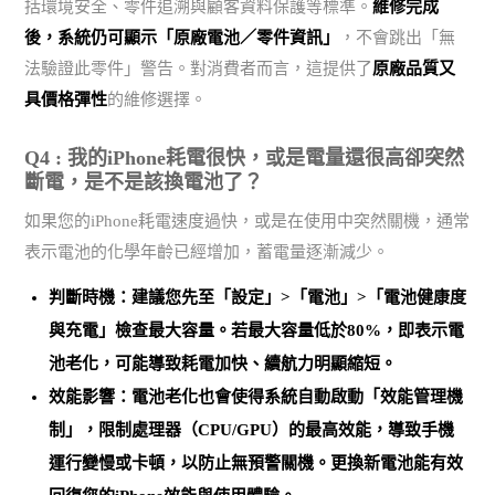
括環境安全、零件追溯與顧客資料保護等標準。
維修完成
後，系統仍可顯示「原廠電池／零件資訊」
，不會跳出「無
法驗證此零件」警告。對消費者而言，這提供了
原廠品質又
具價格彈性
的維修選擇。
Q4 : 我的iPhone耗電很快，或是電量還很高卻突然
斷電，是不是該換電池了？
如果您的iPhone耗電速度過快，或是在使用中突然關機，通常
表示電池的化學年齡已經增加，蓄電量逐漸減少。
判斷時機：建議您先至「設定」>「電池」>「電池健康度
與充電」檢查最大容量。
若最大容量低於80%，即表示電
池老化
，可能導致耗電加快、續航力明顯縮短。
效能影響：電池老化也會使得系統自動啟動「效能管理機
制」，限制處理器（CPU/GPU）的最高效能，導致手機
運行變慢或卡頓，以防止無預警關機。
更換新電池能有效