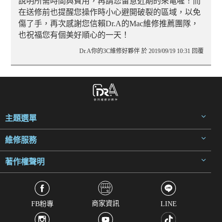
說明所需時間與費用，再請您留意近期的來電喔！而
在送修前也提醒您操作時小心避開破裂的區域，以免
傷了手，再次感謝您信賴Dr.A的Mac維修推薦團隊，
也祝福您有個美好順心的一天！
Dr.A你的3C維修好夥伴 於 2019/09/19 10:31 回覆
主題選單
維修服務
著作權聲明
商家資訊
FB粉專
LINE