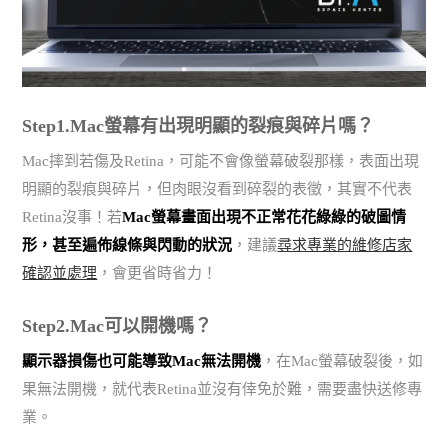
Step1.Mac螢幕有出現明顯的裂痕與碎片嗎？
Mac摔到若傷及Retina，可能不會像螢幕破裂那樣，表面出現
明顯的裂痕與碎片，但肉眼沒看到碎裂的表徵，其實不代表
Retina沒事！若
Mac螢幕畫面出現不正常花花綠綠的破圖情
形，甚至遍佈線條與閃動的狀況
，建議
尋求專業的維修店家
確認並處理
，會更省時省力！
Step2.Mac可以開機嗎？
顯示器損傷也可能導致Mac無法開機
，在Mac螢幕破裂後，如
果無法開機，就代表Retina並沒有倖免於難，需要盡快送修專
業。