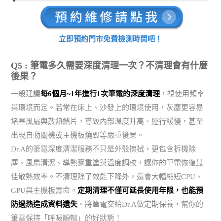
立即預約門市免費檢測時間吧！
Q5 : 筆電多久需要深度清理一次？不清理會有什麼
後果？
一般建議
每6個月~1年進行1次筆電的深度清理
，視使用頻率
與環境而定。若常在床上、沙發上的環境使用，灰塵更容易
堵塞風扇與散熱鰭片，導致內部溫度升高、運行緩慢，甚至
出現自動關機或主機板燒毀等嚴重後果。
Dr.A的筆電深度清潔服務不只是外殼擦拭，更包含拆機除
塵、風扇清潔、導熱膏重塗與溫度調校，讓你的筆電恢復最
佳散熱效率。不清理除了效能下降外，還會大幅縮短CPU、
GPU與主機板壽命。
定期清理不僅可延長使用年限，也能預
防過熱造成資料遺失
。將筆電交給Dr.A做定期保養，幫你的
筆電保持「呼吸順暢」的好狀態！