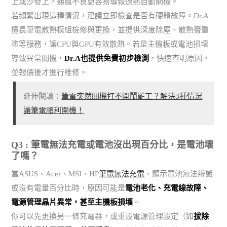
上或沙發上，通風不良更容易導致過熱自動關機。
若頻繁出現這種情況，建議立即檢查是否有硬體故障。Dr.A
擅長筆電散熱模組檢修與更換，並提供深度除塵、散熱膏重
塗等服務，讓CPU與GPU有效散熱。若是主機板或電池損壞
導致異常關機，
Dr.A也提供免費初步檢測
，快速查明原因，
並報價後才進行維修。
延伸閱讀：
筆電突然關機打不開鬧罷工？解決3種情況
讓筆電順利開機！
Q3 : 筆電無法充電或電池沒出現百分比，是電池壞
了嗎？
當ASUS、Acer、MSI、HP
筆電無法充電
、顯示電池無法辨識
或沒有電量百分比時，原因可能是
電池老化、充電線故障、
電源管理晶片異常，甚至主機板損壞
。
你可以先更換另一條充電器，或重設電源管理設定（如
拔除