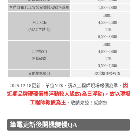
客⼾⾃備:代⼯安裝記憶體/硬碟/+系統
1,000~2,000
500G
M.2 PCle
4,500~6,500
(MAC含轉卡)
1TB
6,500~8,000
500G
2.5吋SSD
4,000~6,000
固態硬碟
1TB
5,500~7,500
其他維修項目
現場檢測後報價
因
2025.12.18更新，單位NT$，請以工程師現場報價為準，
近期品牌硬碟價格浮動較⼤緣故(為⽇浮動)，故以現場
⼯程師報價為主
，敬請⾒諒！感謝您
筆電更新後開機變慢QA