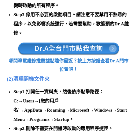
機時啟動的所有程序
。
Step3.
停用不必要的啟動項目
。請注意不要禁用不熟悉的
程序，以免影響系統運行，若需要幫助，歡迎預約Dr.A維
修。
哪間筆電維修推薦據點離你最近？按上方按鈕查看Dr.A門市
位置吧！
(2)清理開機文件夾
Step1.打開任一資料夾，然後依序點擊路徑：
C:→Users→[您的用戶
名]→AppData→Roaming→Microsoft→Windows→Start
Menu→Programs→Startup。
Step2.刪除
不需要在開機時啟動的應用程序捷徑
。