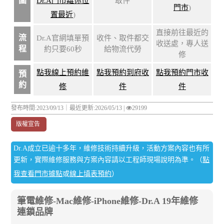
圍
Dr.A門市離你位
取件
門市
)
置最近
)
直接前往最近的
流
Dr.A官網填單預
收件、取件都交
收送處，專人送
程
約只要60秒
給物流代勞
修
點我線上預約維
點我預約到府收
點我預約門市收
預
約
修
件
件
發布時間:2023/09/13｜
最近更新:2026/05/13
|
29199
版權宣告
Dr.A成立已逾十多年，維修技術持續升級，活動方案內容也有所
更新，實際維修服務與方案內容請以工程師現場說明為準。（
點
我查看門市據點
或
線上填表預約
）
筆電維修-Mac維修-iPhone維修-Dr.A 19年維修
連鎖品牌