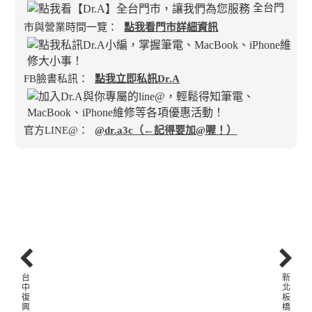
全台門
市與營業時間一覽：
點我看門市詳細資訊
FB臉書私訊：
點我立即私訊Dr.A
官方LINE@：
@dr.a3c（←記得要加@喔！）
台
新
中
北
復
板
興
橋