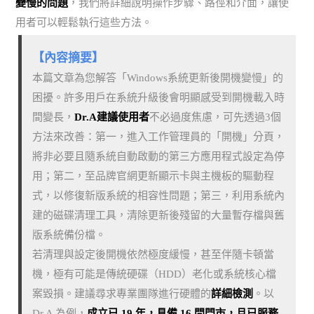
變慢的問題
，我們將詳細說明操作步驟、路徑和介面，讓使
用者可以輕鬆執行這些方法。
【內容摘要】
本篇文章為您解答「Windows系統更新後開機變慢」的
困擾。許多用戶在系統升級後會明顯感受到開機載入時
間變長，
Dr.A建議使用者
不必過度焦慮，可先透過3個
方法來改善：第一，進入工作管理員的「開機」分頁，
將非必要且隨系統自動啟動的第三方應用程式設定為停
用；第二，至品牌官網更新顯示卡與主機板的驅動程
式，以修復新版系統的相容性問題；第三，利用系統內
建的磁碟清理工具，清除更新後殘留的大量暫存檔與舊
版系統備份檔。
若清理與設定後開機依然極度緩慢，甚至伴隨卡頓當
機，極有可能是傳統硬碟（HDD）老化或系統核心檔
案毀損。建議尋求專業團隊進行硬體的
詳細檢測
。以
Dr.A 為例，
成立已 19 年，具備 16 間門市，且已服務