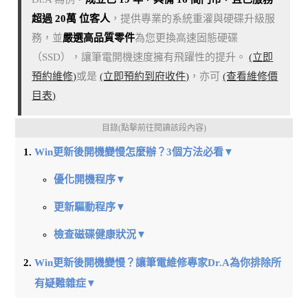
超過 20萬 位客人
，提供專業的系統重灌與硬碟升級服
務，並
嚴選高品質零件
為您更換高速固態硬碟
（SSD），讓筆電開機速度擁有飛躍性的提升。
(立即
預約維修)
或是
(立即預約到府收件)
，亦可
(查看維修價
目表)
目錄(點擊前往閱讀該段內容)
Win更新後開機變慢怎麼辦？3個方法必看▼
優化開機程序▼
更新驅動程序▼
檢查磁碟健康狀況▼
Win更新後開機變慢？讓筆電維修專家Dr.A為你排除所
有疑難雜症▼