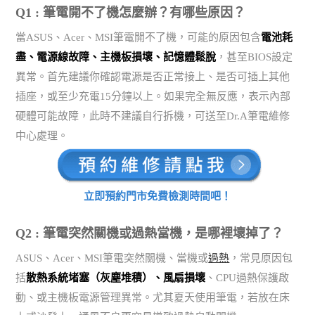
Q1 : 筆電開不了機怎麼辦？有哪些原因？
當ASUS、Acer、MSI筆電開不了機，可能的原因包含
電池耗
盡、電源線故障、主機板損壞、記憶體鬆脫
，甚至BIOS設定
異常。首先建議你確認電源是否正常接上、是否可插上其他
插座，或至少充電15分鐘以上。如果完全無反應，表示內部
硬體可能故障，此時不建議自行拆機，可送至Dr.A筆電維修
中心處理。
立即預約門市免費檢測時間吧！
Q2 : 筆電突然關機或過熱當機，是哪裡壞掉了？
ASUS、Acer、MSI筆電突然關機、當機或
過熱
，常見原因包
括
散熱系統堵塞（灰塵堆積）、風扇損壞
、CPU過熱保護啟
動、或主機板電源管理異常。尤其夏天使用筆電，若放在床