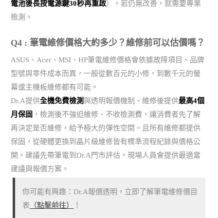
電池後長按電源鍵30秒再重啟
）。若仍無改善，就需要專業
檢測。
Q4 : 筆電維修價格大約多少？維修前可以估價嗎？
ASUS、Acer、MSI、HP筆電維修價格會依據故障項目、品牌
型號與零件成本而異，一般從數百元的小修，到數千元的螢
幕或主機板維修都有可能。
Dr.A提供
全機免費檢測
與透明報價機制、維修後提供
最高4個
月保固
，檢測後不強迫維修、不收檢測費，讓消費者先了解
再決定是否維修，給予極大的彈性空間。且所有維修都提供
保固，從硬體更換到晶片級維修皆有標準流程紀錄與價格公
開。建議先帶筆電到Dr.A門市評估，現場人員會提供最適當
建議與報價方案。
你可能有興趣：Dr.A報價透明，立即了解筆電維修價目
表
（點擊前往）
！