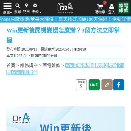
0
搜尋
門市
维修
購物車
登入
選單
廠電池/螢幕大降價！當天換好加碼180天保固！
活動詳情請點我
！
多
iPhone維修/價格
筆電維修/價格
Android手機維修/價格
MacBook維修/價
Win更新後開機變慢怎麼辦？3個方法立即掌
握
發布時間:2023/09/13｜
最近更新:2026/05/13
|
29199
本文共2871字，閱讀時間約9分鐘
>
>
>
首頁
維修講座
筆電維修
Win更新後開機變慢怎麼辦？3
個方法立即掌握
5