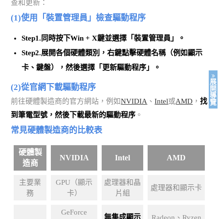
查和更新：
(1)使用「裝置管理員」檢查驅動程序
Step1.同時按下Win + X鍵並
選擇「裝置管理員」
。
Step2.展開各個硬體類別，右鍵點擊硬體名稱（例如顯示
卡、鍵盤），然後
選擇「更新驅動程序」
。
展
(2)從官網下載驅動程序
開
導
前往硬體製造商的官方網站，例如
NVIDIA
、
Intel
或
AMD
，
找
覽
到筆電型號，然後下載最新的驅動程序
。
常見硬體製造商的比較表
硬體製
NVIDIA
Intel
AMD
造商
主要業
GPU（顯示
處理器和晶
處理器和顯示卡
務
卡）
片組
GeForce
無集成顯示
Radeon、Ryzen