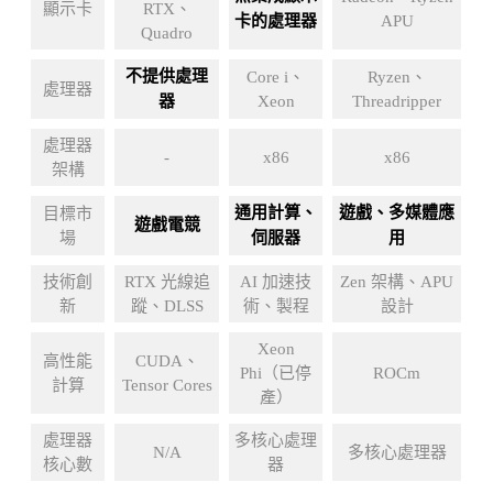
顯示卡
RTX、
卡的處理器
APU
Quadro
不提供處理
Core i、
Ryzen、
處理器
器
Xeon
Threadripper
處理器
-
x86
x86
架構
通用計算、
遊戲、多媒體應
目標市
遊戲電競
場
伺服器
用
技術創
RTX 光線追
AI 加速技
Zen 架構、APU
新
蹤、DLSS
術、製程
設計
Xeon
高性能
CUDA、
Phi（已停
ROCm
計算
Tensor Cores
產）
處理器
多核心處理
N/A
多核心處理器
核心數
器