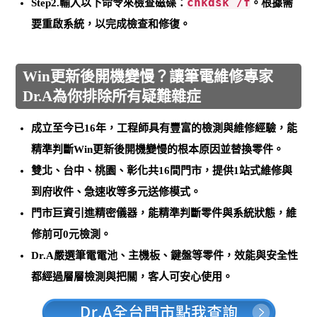
chkdsk /f
Step2.輸入以下命令來檢查磁碟：
。
根據需
要重啟系統
，以完成檢查和修復。
Win更新後開機變慢？讓筆電維修專家
Dr.A為你排除所有疑難雜症
成立至今已16年，工程師具有豐富的檢測與維修經驗，能
精準判斷Win更新後開機變慢的根本原因並替換零件
。
雙北、台中、桃園、彰化共16間門市，提供1站式維修與
到府收件、急速收等多元送修模式。
門市巨資引進精密儀器，能
精準判斷零件與系統狀態，維
修前可0元檢測
。
Dr.A嚴選筆電電池、主機板、鍵盤等零件，效能與安全性
都經過層層檢測與把關，客人可安心使用。