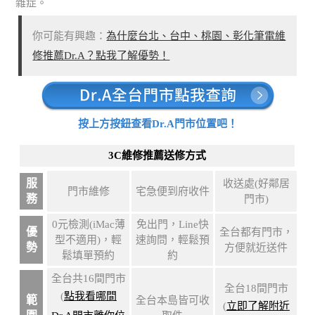
雜症。
你可能有興趣：
為什麼台北、台中、桃園、彰化筆電維
修推薦Dr.A？點我了解優勢！
按上方按鈕查看Dr.A門市位置吧！
3C維修推薦送修方式
服
收送處(好鄰居
門市維修
宅急便到府收件
務
門市)
0元檢測(iMac薄
免出門，Line快
優
全台都有門市，
型不適用)，輕
速詢問，輕鬆預
勢
方便就近送件
鬆填單預約
約
全台共16間門市
全台18間門市
(
點我看哪間
範
全台本島皆可收
(
立即了解附近