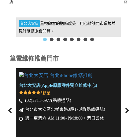
店
店
件，維
重視顧客的送修感受，用心維護門市環境並
台北大安店
新北板
提升維修服務品質。
找到我
筆電維修推薦門市
台北大安店(Apple原廠零件獨立維修中心)
新北板
5顆星
(02)2711-6977(點擊通話)
(0
台北市大安區忠孝東路3段178號(點擊導航)
新
週一至週六 AM:11:00~PM:8:00，週日公休
週一