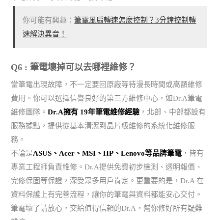
你可能有興趣：
筆電風扇轉速怎麼控制？3分鐘控制轉
速解決異音！
Q6 : 筆電壞掉可以去哪裡維修？
當筆電出現故障，不一定要回原廠等待漫長時間或高額維修
費用。你可以選擇信譽良好的第三方維修中心，如Dr.A筆電
維修團隊。
Dr.A擁有 19年筆電維修經驗
，北部、中部都設有
服務據點，提供從基本清潔到晶片級維修的系統化維修服
務。
不論是
ASUS、Acer、MSI、HP、Lenovo等品牌筆電
，皆有
專業工程師負責維修。Dr.A提供免費初步檢測、透明報價、
完修保固等保證，深受眾多用戶肯定。更重要的是，Dr.A 在
資料保護上有完善流程，讓你的筆電與資料都能安心交付。
筆電壞了請放心，交給值得信賴的Dr.A，幫你修好所有疑難