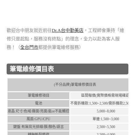
歡迎台中朋友就近前往
Dr.A台中勤美店
，工程師會秉持「維
修只是起點，服務沒有終點」的理念，全力以赴為客人服
務！（
全台門市
都提供筆電維修服務）
筆電維修價目表
(不分品牌)筆電維修價目表
筆電維修項目
區間報價(實際價格需現場確認)
電池
不需拆機款:1,500~2,500/需拆機款2,500~4,
液晶:尺⼨/⾊域/霧⾯/亮⾯/能or不能觸控
5,000~8,000
風扇:GPU/CPU
單邊:1,500~3,000
鍵盤:有無背光排線/膜/顏⾊/語⾔
2,500~5,500
轉軸斷裂修復
2,500~4,000