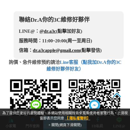
聯絡Dr.A你的3C維修好夥伴
LINE@：
@dr.a3c
(點擊加好友)
服務時間：11:00~20:00(周一至周日)
信箱：
dr.a3capple@gmail.com
(點擊發信)
詢價、急件維修預約請洽
Line客服（點我加Dr.A你的3C
維修好夥伴好友）
TOP
為了提供您更好的瀏覽體驗，本網站使用相關技術來蒐集使用者瀏覽行為，上滑視
窗即表示您同意
【 隱私權聲明】
× 關閉(網頁下滑關閉)
小家電
門市查詢
立即預約
FB私訊
LINE@