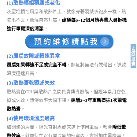
(1)散熱模組積塵或老化
灰塵堆積在風扇和散熱片上，就像穿著羽絨衣跑步一樣，熱
氣出不去，體溫自然升高。
建議每6~12個月請專業人員拆機
進行筆電深度清潔
。
展
開
(2)風扇故障或轉速異常
導
覽
風扇如果轉速不足或完全不轉
，熱氣將無法有效帶出，導致
溫度迅速升高。
(3)散熱膏乾裂或失效
散熱膏在CPU與散熱片之間負責傳導熱能，但經年累月會乾
掉或失效，熱傳效率大幅下降，
建議2~3年重新塗抹1次筆電
散熱膏
。
(4)使用環境溫度過高
如悶熱的房間、陽光直射處或床鋪上使用筆電，都會
降低散
熱效率
。就像待在沒有開冷氣的密室內，會增加中暑機率！