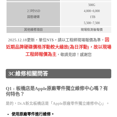
500G
2.5吋SSD
4,000~6,000
固態硬碟
1TB
5,500~7,500
其他維修項目
現場檢測後報價
因
2025.12.18更新，單位NT$，請以工程師現場報價為準，
近期品牌硬碟價格浮動較⼤緣故(為⽇浮動)，故以現場
⼯程師報價為主
，敬請⾒諒！感謝您
3C維修相關問答
Q1 : 板橋店是Apple原廠零件獨立維修中心嗎？有
何特色？
是的，Dr.A新北板橋店是「Apple原廠零件獨立維修中心」。
使用
原廠零件
進行維修。