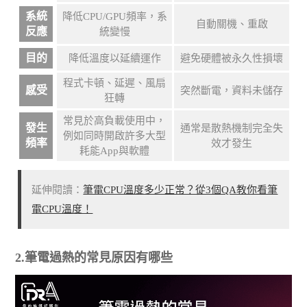
系統
降低CPU/GPU頻率，系
自動關機、重啟
反應
統變慢
目的
降低溫度以延續運作
避免硬體被永久性損壞
程式卡頓、延遲、風扇
感受
突然斷電，資料未儲存
狂轉
常見於高負載使用中，
發生
通常是散熱機制完全失
例如同時開啟許多大型
頻率
效才發生
耗能App與軟體
延伸閱讀：
筆電CPU溫度多少正常？從3個QA教你看筆
電CPU溫度！
2.筆電過熱的常見原因有哪些