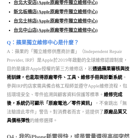
台北大安店(Apple原廠零件獨立維修中心)
新北板橋店(Apple原廠零件獨立維修中心)
台北士林店(Apple原廠零件獨立維修中心)
台北中山店(Apple原廠零件獨立維修中心)
Q：蘋果獨立維修中心是什麼？
A：蘋果的「獨立維修供應商計畫」（Independent Repair
Provider, IRP）是Apple於2019年啟動的全球維修認證制度，
目的是讓非Apple授權的第三方維修店，若
通過蘋果審核與技
術訓練，也能取得原廠零件、工具、維修手冊與診斷系統
。
參與IRP的店家需具備合格工程師並遵守Apple維修流程，包
括環境安全、零件追溯與顧客資料保護等標準。
維修完成
後，系統仍可顯示「原廠電池／零件資訊」
，不會跳出「無
法驗證此零件」警告。對消費者而言，這提供了
原廠品質又
具價格彈性
的維修選擇。
Q4 : 我的iPhone耗電很快，或是電量還很高卻突然