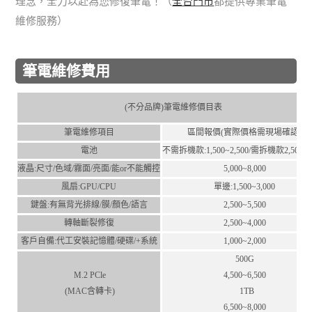
理念，全力以赴為您修復筆電！（
全台門市
都提供專業筆電
維修服務）
筆電維修費用
(不分品牌)筆電維修價目表
筆電維修項目
區間報價(實際價格需現場確認)
電池
不需拆機款:1,500~2,500/需拆機款2,500~4,
液晶:尺⼨/⾊域/霧⾯/亮⾯/能or不能觸控
5,000~8,000
風扇:GPU/CPU
單邊:1,500~3,000
鍵盤:有無背光排線/膜/顏⾊/語⾔
2,500~5,500
轉軸斷裂修復
2,500~4,000
客⼾⾃備:代⼯安裝記憶體/硬碟/+系統
1,000~2,000
500G
M.2 PCle
4,500~6,500
(MAC含轉卡)
1TB
6,500~8,000