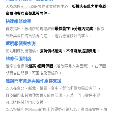
因為屬於Apple原廠零件獨立維修中心，
板橋店有能力更換原
廠電池與原廠螢幕等零件
。
快速維修效率
官方指出，板橋店的現場維修
最快能在10分鐘內完成
（根據
故障與零件備貨情況而定），適合急需修好的客人。
透明報價與檢測
網站明確列出報價，
強調價格透明、不會隨意追加費用
。
維修保固制度
維修後會提供
最高3個月保固
（若故障非人為因素），在保固
期間若出問題，可回店免費檢測。
連鎖門市資源與備件庫存支援
Dr.A在台北、新北、桃園、台中、彰化多個地區設有門市，
且多間門市具備蘋果獨立維修認證，若某一門市零件不足，
可以透過其他門市支援。
Dr.A板橋店在iPhone維修上的優勢可總結為：高原廠零件、快