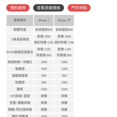
預約維修
查看原廠價格
門市地點
替換零件
iPhone 7
iPhone 7P
韌體恢復
系統還原800
系統還原800
原價:1800
原價:1800
A級液晶總成
預約特惠:1500
預約特惠:1500
原價:1100
原價:1100
BSMI副廠認證電池
特惠價:800
特惠價:800
尾插排線+-耳機孔
1000
1000
後鏡頭
1000
1200
後鏡頭玻璃
800
800
前鏡頭
800
1000
聽筒
1000
1000
WFI排線+基座
詢價
詢價
音量+震動排線
詢價
詢價
開機+閃光燈排線
詢價
詢價
喇叭/振動器
1000
1000