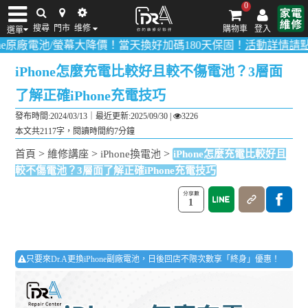
0
搜尋
門市
维修
購物車
登入
選單
池/螢幕大降價！當天換好加碼180天保固！
活動詳情請點我
！
多數品
iPhone維修/價格
筆電維修/價格
Android手機維修/價格
MacBook維修/價
iPhone怎麼充電比較好且較不傷電池？3層面
了解正確iPhone充電技巧
發布時間:2024/03/13｜
最近更新:2025/09/30
|
3226
本文共2117字，閱讀時間約7分鐘
>
>
>
首頁
維修講座
iPhone換電池
iPhone怎麼充電比較好且
較不傷電池？3層面了解正確iPhone充電技巧
1
只要來Dr.A更換iPhone副廠電池，日後回店不限次數享「終身」優惠！