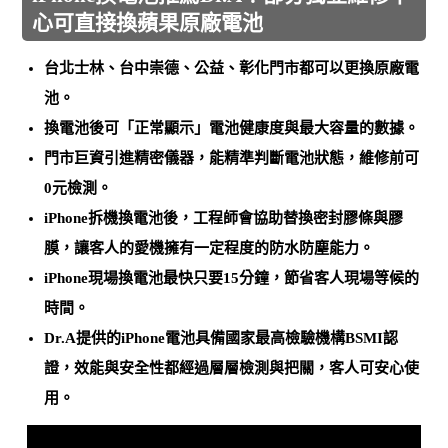
心可直接換蘋果原廠電池
台北士林、台中崇德、公益、彰化門市都可以更換原廠電
池
。
換電池後可
「正常顯示」電池健康度與最大容量的數據
。
門市巨資引進精密儀器，能
精準判斷電池狀態，維修前可
0元檢測
。
iPhone拆機換電池後，工程師會協助
替換密封膠條與膠
膜
，讓客人的愛機擁有一定程度的防水防塵能力。
iPhone
現場換電池最快只要15分鐘
，節省客人現場等候的
時間。
Dr.A提供的iPhone電池
具備國家最高檢驗機構BSMI認
證
，效能與安全性都經過層層檢測與把關，客人可安心使
用。