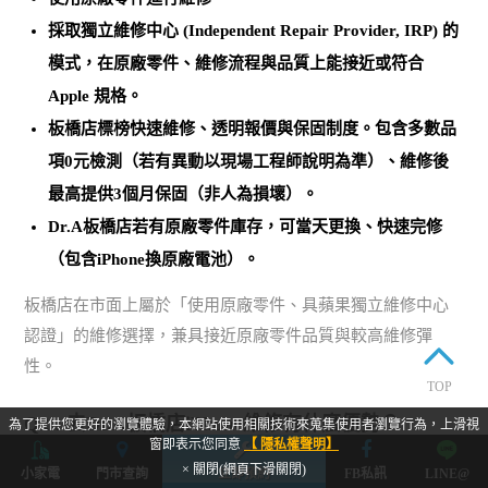
採取
獨立維修中心 (Independent Repair Provider, IRP)
的
模式，在原廠零件、維修流程與品質上能接近或符合
Apple 規格。
板橋店標榜
快速維修、透明報價與保固制度
。包含多數品
項0元檢測（若有異動以現場工程師說明為準）、維修後
最高提供3個月保固（非人為損壞）。
Dr.A板橋店若有原廠零件庫存，可當天更換、快速完修
（包含iPhone換原廠電池）。
板橋店在市面上屬於「使用原廠零件、具蘋果獨立維修中心
認證」的維修選擇，兼具接近原廠零件品質與較高維修彈
性。
TOP
Q2 : 去Dr.A板橋店iPhone維修有什麼優勢？
為了提供您更好的瀏覽體驗，本網站使用相關技術來蒐集使用者瀏覽行為，上滑視
窗即表示您同意
【 隱私權聲明】
Dr.A板橋店在iPhone維修上有下列幾項明顯優勢：
× 關閉(網頁下滑關閉)
小家電
門市查詢
立即預約
FB私訊
LINE@