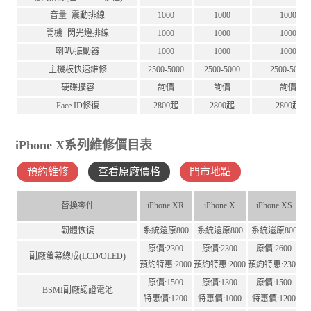
音量+震動排線
1000
1000
1000
開機+閃光燈排線
1000
1000
1000
喇叭/振動器
1000
1000
1000
主機板快速維修
2500-5000
2500-5000
2500-5000
硬碟擴容
詢價
詢價
詢價
Face ID修復
2800起
2800起
2800起
iPhone X系列維修價目表
預約維修
查看原廠價格
門市地點
替換零件
iPhone XR
iPhone X
iPhone XS
i
韌體恢復
系統還原800
系統還原800
系統還原800
原價:2300
原價:2300
原價:2600
副廠螢幕總成(LCD/OLED)
預約特惠:2000
預約特惠:2000
預約特惠:2300
原價:1500
原價:1300
原價:1500
BSMI副廠認證電池
特惠價:1200
特惠價:1000
特惠價:1200