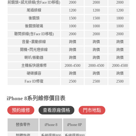
前鏡頭+感光排線(含Face ID移植)
2000
2000
2000
尾插排線
1200
1200
1200
後鏡頭
1500
1500
1800
後鏡頭玻璃
1000
1000
1000
聽筒排線(含Face ID移植)
2000
2000
2000
音量+震動排線
詢價
詢價
詢價
開機+閃光燈排線
詢價
詢價
詢價
喇叭/振動器
詢價
詢價
詢價
主機板快速維修
2000-4500
2000-4500
2000-4500
硬碟擴容
詢價
詢價
詢價
Face ID修復
2500
2500
2500
iPhone 8系列維修價目表
預約維修
查看原廠價格
門市地點
替換零件
iPhone 8
iPhone 8P
韌體恢復
系統還原800
系統還原800