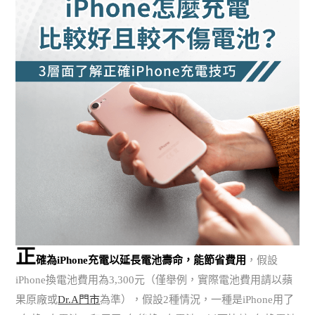
正
確為iPhone充電以延長電池壽命，能節省費用
，假設
iPhone換電池費用為3,300元（僅舉例，實際電池費用請以蘋
果原廠或
Dr.A門市
為準），假設2種情況，一種是iPhone用了