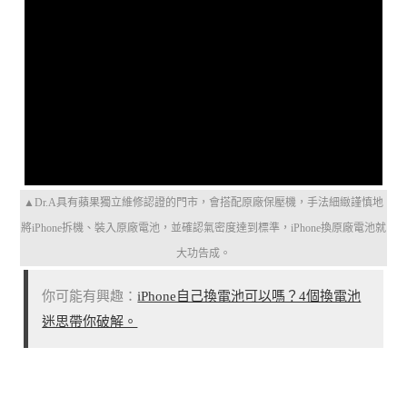
▲Dr.A具有蘋果獨立維修認證的門市，會搭配原廠保壓機，手法細緻謹慎地
將iPhone拆機、裝入原廠電池，並確認氣密度達到標準，iPhone換原廠電池就
大功告成。
你可能有興趣：
iPhone自己換電池可以嗎？4個換電池
迷思帶你破解。