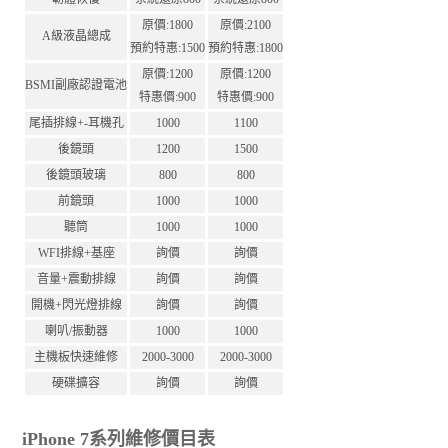
原價:1800
原價:2100
A級液晶總成
預約特惠:1500
預約特惠:1800
原價:1200
原價:1200
BSMI副廠認證電池
特惠價:900
特惠價:900
尾插排線+-耳機孔
1000
1100
後鏡頭
1200
1500
後鏡頭玻璃
800
800
前鏡頭
1000
1000
聽筒
1000
1000
WFI排線+基座
詢價
詢價
音量+震動排線
詢價
詢價
開機+閃光燈排線
詢價
詢價
喇叭/振動器
1000
1000
主機板快速維修
2000-3000
2000-3000
硬碟擴容
詢價
詢價
iPhone 7系列維修價目表