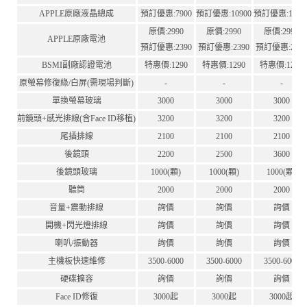
APPLE原廠液晶總成
預訂優惠:7900
預訂優惠:10900
預訂優惠:1090
原價:2990
原價:2990
原價:2990
APPLE原廠電池
預訂優惠:2390
預訂優惠:2390
預訂優惠:239
BSMI副廠認證電池
特惠價:1290
特惠價:1290
特惠價:1290
原螢幕修復綠/白屏(需現場判斷)
-
-
-
單換螢幕玻璃
3000
3000
3000
前鏡頭+感光排線(含Face ID移植)
3200
3200
3200
尾插排線
2100
2100
2100
後鏡頭
2200
2500
3600
後鏡頭玻璃
1000(顆)
1000(顆)
1000(顆)
聽筒
2000
2000
2000
音量+震動排線
詢價
詢價
詢價
開機+閃光燈排線
詢價
詢價
詢價
喇叭/振動器
詢價
詢價
詢價
主機板快速維修
3500-6000
3500-6000
3500-6000
硬碟擴容
詢價
詢價
詢價
Face ID修復
3000起
3000起
3000起