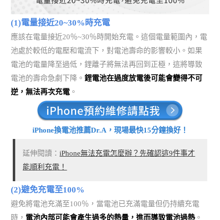
(1)電量接近20~30%時充電
應該在電量接近20％~30％時開始充電。這個電量範圍內，電
池處於較低的電壓和電流下，對電池壽命的影響較小。如果
電池的電量降至過低，鋰離子將無法再回到正極，這將導致
電池的壽命急劇下降。
鋰電池在過度放電後可能會變得不可
逆，無法再次充電
。
iPhone換電池推薦Dr.A，現場最快15分鐘換好！
延伸閱讀：
iPhone無法充電怎麼辦？先確認這9件事才
能順利充電！
(2)避免充電至100%
避免將電池充滿至100％，當電池已充滿電量但仍持續充電
時，
電池內部可能會產生過多的熱量，進而導致電池過熱
。