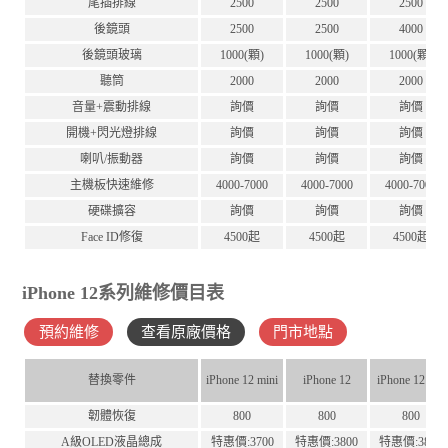
尾插排線
2500
2500
2500
後鏡頭
2500
2500
4000
後鏡頭玻璃
1000(顆)
1000(顆)
1000(顆)
聽筒
2000
2000
2000
音量+震動排線
詢價
詢價
詢價
開機+閃光燈排線
詢價
詢價
詢價
喇叭/振動器
詢價
詢價
詢價
主機板快速維修
4000-7000
4000-7000
4000-7000
硬碟擴容
詢價
詢價
詢價
Face ID修復
4500起
4500起
4500起
iPhone 12系列維修價目表
預約維修
查看原廠價格
門市地點
替換零件
iPhone 12 mini
iPhone 12
iPhone 12 Pro
韌體恢復
800
800
800
A級OLED液晶總成
特惠價:3700
特惠價:3800
特惠價:3800