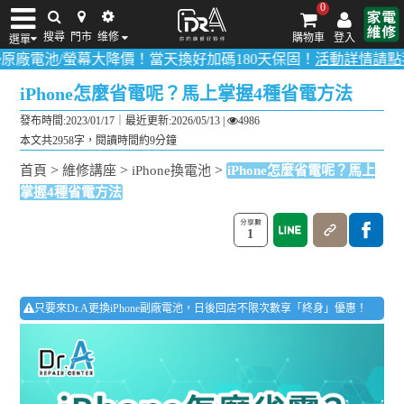
0
搜尋
門市
维修
購物車
登入
選單
/螢幕大降價！當天換好加碼180天保固！
活動詳情請點我
！
多數品項
iPhone維修/價格
筆電維修/價格
Android手機維修/價格
MacBook維修/價
iPhone怎麼省電呢？馬上掌握4種省電方法
發布時間:2023/01/17｜
最近更新:2026/05/13
|
4986
本文共2958字，閱讀時間約9分鐘
>
>
>
首頁
維修講座
iPhone換電池
iPhone怎麼省電呢？馬上
掌握4種省電方法
1
只要來Dr.A更換iPhone副廠電池，日後回店不限次數享「終身」優惠！