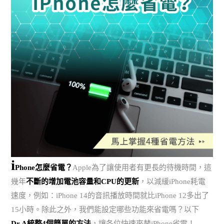
i
Phone怎麼省電？
Apple為了讓使用者有更長的待機時間，這
幾年
不斷的增加電池容量和CPU的更新
，以減緩iPhone耗電
速度，例如：iPhone 14的音訊播放時間就比iPhone 12多出了
15小時。除此之外，我們能設定哪些功能來省電嗎？以下
Dr.A統整4個簡單的方法
，讓各位快速來替iPhone省電！