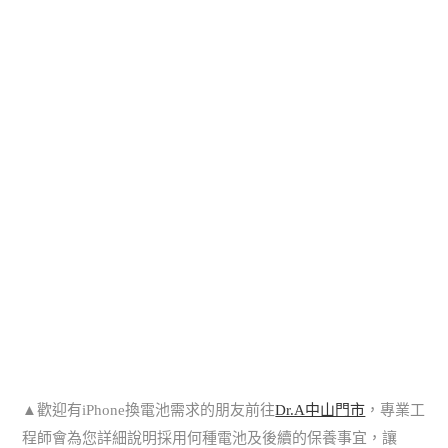
▲歡迎有iPhone換電池需求的朋友前往
Dr.A中山門市
，專業工
程師會為您詳細說明採用何種電池及後續的保養事宜，讓