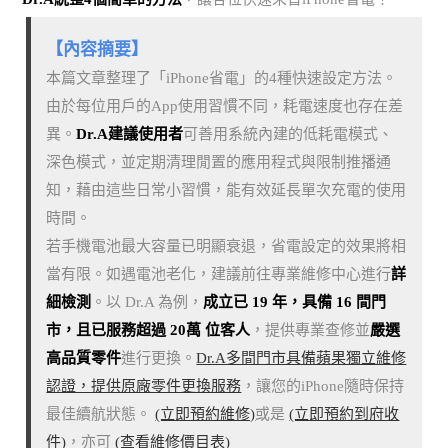
【內容摘要】
本篇文章整理了「iPhone省電」的4種快速設定方法。
由於每位用戶的App使用習慣不同，耗電速度也存在差
異。
Dr.A建議使用者
可善用系統內建的低耗電模式、
深色模式，並定期清理閒置的應用程式與限制推播通
知，藉由這些日常小習慣，能有效延長單次充電的使用
時間。
若手機電池最大容量已明顯衰退，省電設定的效果將相
當有限。如遇電池老化，建議前往專業維修中心進行
詳
細檢測
。以 Dr.A 為例，
成立已 19 年，具備 16 間門
市，且已服務超過 20萬 位客人
，提供專業查修並
嚴選
高品質零件
進行更換。
Dr.A多間門市具備蘋果獨立維修
認證，提供原廠零件更換服務
，讓您的iPhone隨時保持
最佳續航狀態。
(立即預約維修)
或是
(立即預約到府收
件)
，亦可
(查看維修價目表)