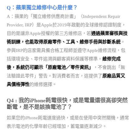
Q：蘋果獨立維修中心是什麼？
A：蘋果的「獨立維修供應商計畫」（Independent Repair
Provider, IRP）是Apple於2019年啟動的全球維修認證制度，
目的是讓非Apple授權的第三方維修店，若
通過蘋果審核與技
術訓練，也能取得原廠零件、工具、維修手冊與診斷系統
。
參與IRP的店家需具備合格工程師並遵守Apple維修流程，包
括環境安全、零件追溯與顧客資料保護等標準。
維修完成
後，系統仍可顯示「原廠電池／零件資訊」
，不會跳出「無
法驗證此零件」警告。對消費者而言，這提供了
原廠品質又
具價格彈性
的維修選擇。
Q4 : 我的iPhone耗電很快，或是電量還很高卻突然
斷電，是不是該換電池了？
如果您的iPhone耗電速度過快，或是在使用中突然關機，通常
表示電池的化學年齡已經增加，蓄電量逐漸減少。