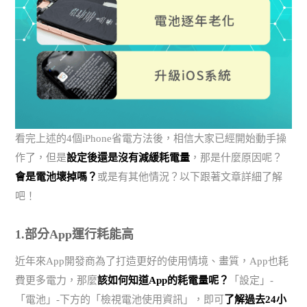
看完上述的4個iPhone省電方法後，相信大家已經開始動手操
作了，但是
設定後還是沒有減緩耗電量
，那是什麼原因呢？
會是電池壞掉嗎？
或是有其他情況？以下跟著文章詳細了解
吧！
1.部分App運行耗能高
近年來App開發商為了打造更好的使用情境、畫質，App也耗
費更多電力，那麼
該如何知道App的耗電量呢？
「設定」-
「電池」-下方的「檢視電池使用資訊」，即可
了解過去24小