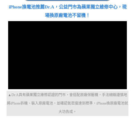
iPhone換電池推薦Dr.A，公益門市為蘋果獨立維修中心，現
場換原廠電池不留機！
▲Dr.A具有蘋果獨立維修認證的門市，會搭配原廠保壓機，手法細緻謹慎地
將iPhone拆機、裝入原廠電池，並確認氣密度達到標準，iPhone換原廠電池就
大功告成。