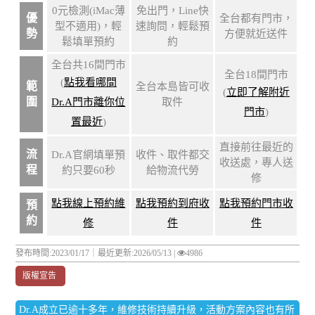
0元檢測(iMac薄
免出門，Line快
優
全台都有門市，
型不適用)，輕
速詢問，輕鬆預
勢
方便就近送件
鬆填單預約
約
全台共16間門市
全台18間門市
(
點我看哪間
範
全台本島皆可收
(
立即了解附近
圍
Dr.A門市離你位
取件
門市
)
置最近
)
直接前往最近的
流
Dr.A官網填單預
收件、取件都交
收送處，專人送
程
約只要60秒
給物流代勞
修
點我線上預約維
點我預約到府收
點我預約門市收
預
約
修
件
件
發布時間:2023/01/17｜
最近更新:2026/05/13
|
4986
版權宣告
Dr.A成立已逾十多年，維修技術持續升級，活動方案內容也有所