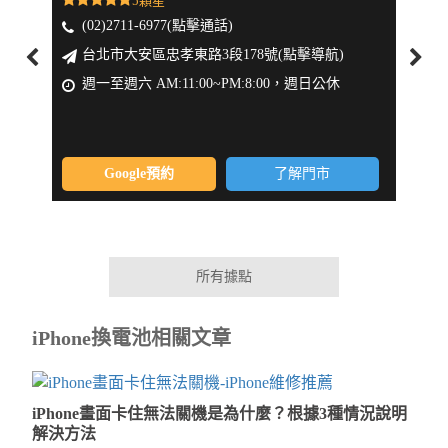
5顆星
(02)2711-6977(點擊通話)
(0
台北市大安區忠孝東路3段178號(點擊導航)
新
週一至週六 AM:11:00~PM:8:00，週日公休
週一
Google預約
了解門市
所有據點
iPhone換電池相關文章
iPhone畫面卡住無法關機是為什麼？根據3種情況說明
解決方法