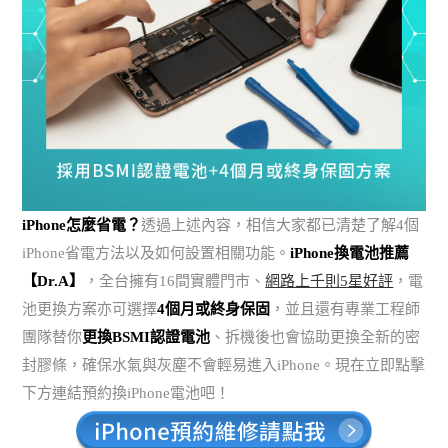
iPhone怎麼省電？
透過上述內容，相信大家都已清楚了解4個
iPhone省電方法以及如何設置相關功能。
iPhone換電池推薦
【Dr.A】
，全台擁有16間實體門市、
網路上千則5星好評
，電
池更換方案亦可選擇
4個月或終身保固
，並且還有專業工程師
團隊替你
更換BSMI認證電池
、拆機後也會協助更換全新的密
封膠條，確保水氣與灰塵不會輕易進入iPhone。現在立即點擊
下方連結預約換iPhone電池吧！