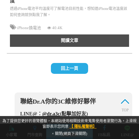
度
透過iPhone電池平均溫度可了解電池目前性能，想知道iPhone電池溫度該
如何查詢就快點我了解。
iPhone換電池
40.4K
閱讀文章
回上一頁
聯絡Dr.A你的3C維修好夥伴
TOP
LINE@：
@dr.a3c
(點擊加好友)
為了提供您更好的瀏覽體驗，本網站使用相關技術來蒐集使用者瀏覽行為，上滑視
服務時間：11:00~20:00(周一至周日)
窗即表示您同意
【 隱私權聲明】
× 關閉(網頁下滑關閉)
信箱：
dr.a3capple@gmail.com
(點擊發信)
小家電
門市查詢
立即預約
FB私訊
LINE@