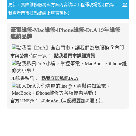
更新，實際維修服務與方案內容請以工程師現場說明為準。（
點
我查看門市據點
或
線上填表預約
）
筆電維修-Mac維修-iPhone維修-Dr.A 19年維修
連鎖品牌
全台門
市與營業時間一覽：
點我看門市詳細資訊
FB臉書私訊：
點我立即私訊Dr.A
官方LINE@：
@dr.a3c（←記得要加@喔！）