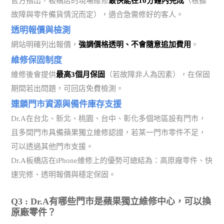
官方指出，板橋店的現場維修
最快能在10分鐘內完成
（根據
故障與零件備貨情況而定），適合急需修好的客人。
透明報價與檢測
網站明確列出報價，
強調價格透明、不會隨意追加費用
。
維修保固制度
維修後會提供
最高3個月保固
（若故障非人為因素），在保固
期間若出問題，可回店免費檢測。
連鎖門市資源與備件庫存支援
Dr.A在台北、新北、桃園、台中、彰化多個地區設有門市，
且多間門市具備蘋果獨立維修認證，若某一門市零件不足，
可以透過其他門市支援。
Dr.A板橋店在iPhone維修上的優勢可總結為：高原廠零件、快
速完修、透明報價與穩定保固。
Q3 : Dr.A有哪些門市是蘋果獨立維修中心，可以換
原廠零件？