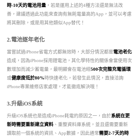
時-10天的電池用量
，若是運用上述的4種方法還是無法改
善，建議透過此功能來查詢有無耗電量高的App，並可以考慮
將其刪除，或是用其他類似App替代！
2.電池逐年老化
當嘗試過iPhone省電方式都無效時，大部分情況都是
電池老化
造成，因為iPhone採用鋰電池，其化學特性的關係會當使用次
數增加而減少蓄電量，最明顯會在電池經
500次完整充電循環
或
健康度低於80%
時快速老化，若發生此情況，直接洽詢
iPhone專業維修店家處理，才能徹底解決哦！
3.升級iOS系統
升級iOS系統也是造成iPhone耗電的原因之一，由於
系統在更
新時需要重新建立資料
、重整資料庫系統，並且還需要重新
讀取前一個系統的資訊、App數據，因此通常
需要2-7天的時