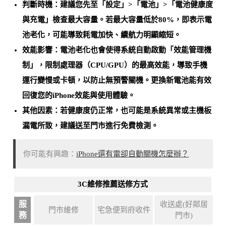
判斷時機：建議您先至「設定」>「電池」>「電池健康度
與充電」檢查最大容量。
若最大容量低於80%，即表示電
池老化
，可能導致耗電加快、續航力明顯縮短。
效能影響：電池老化也會使得系統自動啟動「效能管理機
制」，限制處理器（CPU/GPU）的最高效能，導致手機
運行變慢或卡頓，以防止無預警關機。
更換新電池能有效
回復您的iPhone效能與使用體驗
。
其他因素：若健康度仍正常，也可能是
系統異常或主機板
漏電所致
，建議送至門市進行免費檢測。
你可能有興趣：
iPhone還有電卻自動關機怎麼辦？
3C維修推薦送修方式
服
收送處(好鄰居
門市維修
宅急便到府收件
務
門市)