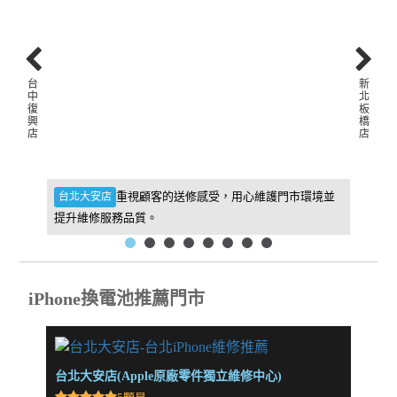
台
新
中
北
復
板
興
橋
店
店
件，維
重視顧客的送修感受，用心維護門市環境並
台北大安店
新北板
提升維修服務品質。
找到我
iPhone換電池推薦門市
台北大安店(Apple原廠零件獨立維修中心)
新北板