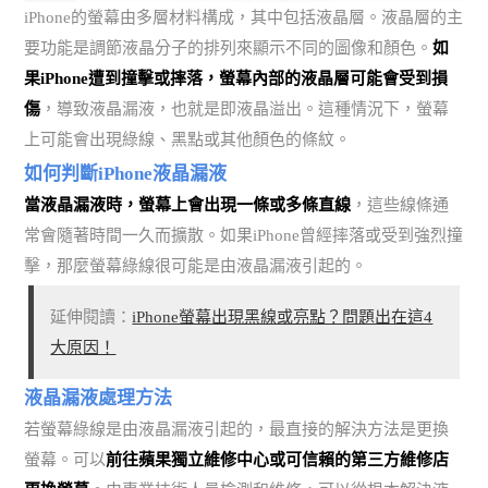
iPhone的螢幕由多層材料構成，其中包括液晶層。液晶層的主
要功能是調節液晶分子的排列來顯示不同的圖像和顏色。
如
果iPhone遭到撞擊或摔落，螢幕內部的液晶層可能會受到損
傷
，導致液晶漏液，也就是即液晶溢出。這種情況下，螢幕
上可能會出現綠線、黑點或其他顏色的條紋。
如何判斷iPhone液晶漏液
當液晶漏液時，螢幕上會出現一條或多條直線
，這些線條通
常會隨著時間一久而擴散。如果iPhone曾經摔落或受到強烈撞
擊，那麼螢幕綠線很可能是由液晶漏液引起的。
延伸閱讀：
iPhone螢幕出現黑線或亮點？問題出在這4
大原因！
液晶漏液處理方法
若螢幕綠線是由液晶漏液引起的，最直接的解決方法是更換
螢幕。可以
前往蘋果獨立維修中心或可信賴的第三方維修店