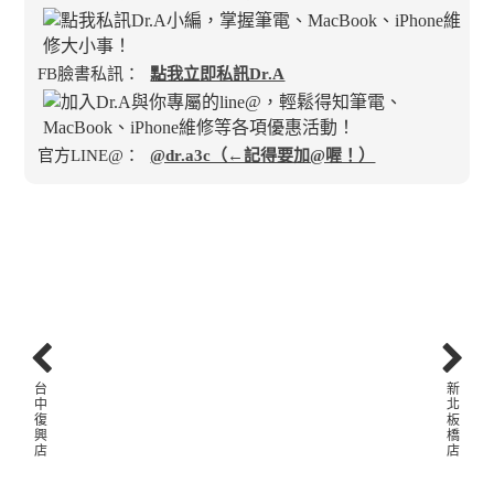
FB臉書私訊：
點我立即私訊Dr.A
官方LINE@：
@dr.a3c（←記得要加@喔！）
台
新
中
北
復
板
興
橋
店
店