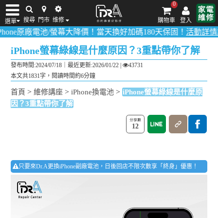
0
搜尋
門市
维修
購物車
登入
選單
電池/螢幕大降價！當天換好加碼180天保固！
活動詳情請點我
！
多數
iPhone維修/價格
筆電維修/價格
Android手機維修/價格
MacBook維修/價
iPhone螢幕綠線是什麼原因？3重點帶你了解
發布時間:2024/07/18｜
最近更新:2026/01/22
|
43731
本文共1831字，閱讀時間約6分鐘
>
>
>
首頁
維修講座
iPhone換電池
iPhone螢幕綠線是什麼原
因？3重點帶你了解
12
只要來Dr.A更換iPhone副廠電池，日後回店不限次數享「終身」優惠！