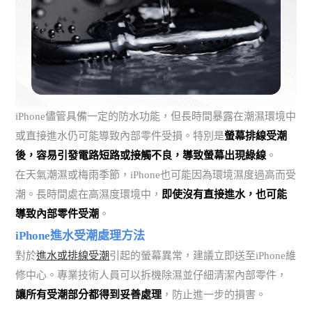
iPhone儘管具備一定的防水功能，但長時間暴露在潮濕環境中
或直接進水仍可能導致內部零件受損。特別是
螢幕排線受潮
後，容易引發電路短路或接觸不良，導致螢幕出現綠線
。
在天氣潮濕或梅雨季節，iPhone也可能因為環境濕度過高而受
潮。長時間處在高濕度環境中，
即使沒有直接進水，也可能
導致內部零件受潮
。
iPhone進水受潮處理方法
對於
進水或排線受潮
引起的螢幕異常，建議立即送至iPhone維
修中心。專業技術人員可以拆機除濕並仔細清潔內部零件，
讓所有受潮部分都得到妥善處理
，防止進一步的損害。