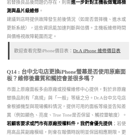
若替換良品後問題仍存在，則需
進一步針對主機板做電路檢
測與晶片級維修
。
建議到店時提供故障發生前後情況（如是否曾摔機、進水或
更新系統），這些資訊能加速判斷與估價。主機板維修時間
與價格視故障範圍而定。
歡迎查看完整iPhone價目表：
Dr.A iPhone 維修價目表
Q14 : 台中北屯店更換iPhone螢幕是否使用原廠面
板？維修後畫質和觸控會差很多嗎？
市面上原廠面板多由原廠或授權維修中心提供，對於非原廠
替換品則有「高規」與「一般」等級之分。Dr.A台中北屯店
會根據機型與現場備料情況，提供可用的面板等級並告知差
異（例如顯色、亮度、True Tone是否保留、觸控靈敏度）。
若顧客要求或門市有原廠授權料件，我們會優先提供
；若使
用高品質副廠模組，則會在報價時說明並保固相應期限。更