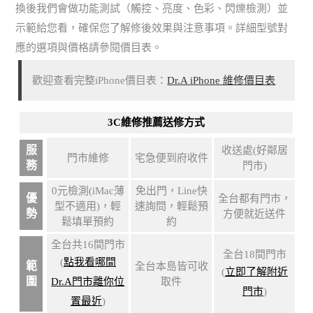
換後我們會做功能測試（觸控、亮度、色彩、閃爍檢測）並
示範給您看，確保您了解修後效果與注意事項。詳細型號對
應的選項與價格請參閱價目表。
歡迎查看完整iPhone價目表：
Dr.A iPhone 維修價目表
3C維修推薦送修方式
服
收送處(好鄰居
門市維修
宅急便到府收件
務
門市)
0元檢測(iMac薄
免出門，Line快
優
全台都有門市，
型不適用)，輕
速詢問，輕鬆預
勢
方便就近送件
鬆填單預約
約
全台共16間門市
全台18間門市
(
點我看哪間
範
全台本島皆可收
(
立即了解附近
圍
Dr.A門市離你位
取件
門市
)
置最近
)