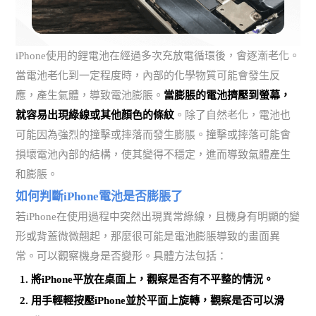
iPhone使用的鋰電池在經過多次充放電循環後，會逐漸老化。
當電池老化到一定程度時，內部的化學物質可能會發生反
應，產生氣體，導致電池膨脹。
當膨脹的電池擠壓到螢幕，
就容易出現綠線或其他顏色的條紋
。除了自然老化，電池也
可能因為強烈的撞擊或摔落而發生膨脹。撞擊或摔落可能會
損壞電池內部的結構，使其變得不穩定，進而導致氣體產生
和膨脹。
如何判斷iPhone電池是否膨脹了
若iPhone在使用過程中突然出現異常綠線，且機身有明顯的變
形或背蓋微微翹起，那麼很可能是電池膨脹導致的畫面異
常。可以觀察機身是否變形。具體方法包括：
將iPhone平放在桌面上，
觀察是否有不平整的情況
。
用手輕輕按壓iPhone並於平面上旋轉，觀察是否可以滑