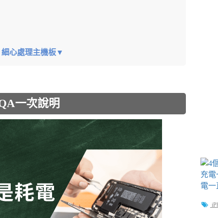
驗，細心處理主機板▼
見QA一次說明
iP