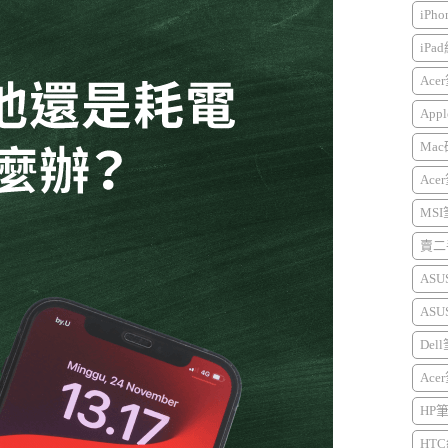
iPh
iPa
Ace
Appl
Mac
Ace
MS
賣二手
AS
AS
Del
Ace
HP
HTC