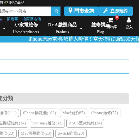
有
62
個3C商品
門市查詢
立即預約
0
ne
換螢幕
換原廠電池
Dyson維修/價格
Mac Mini維修/價格
iMac維修/價格
Xbox維修/價格
伊萊
小家電維修
Dr.A嚴選商品
維修講座
購物車
登入
Home Appliances
Products
Blog
iPhone原廠電池/螢幕大降價！當天換好加碼180天保固！
活動詳
座分類
修(111)
iPhone換電池(102)
Mac維修(87)
iPhone維修(77)
主機板維修(34)
Samsung維修(32)
ASUS筆電維修(24)
修(23)
Mac螢幕維修(23)
Switch維修(23)