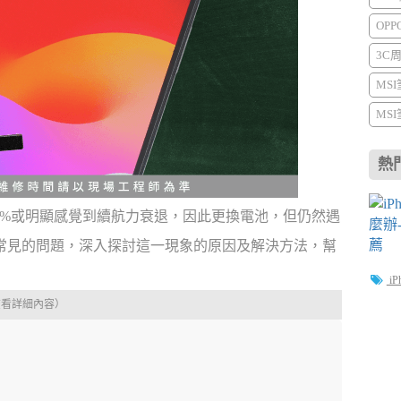
OP
3C
MS
MS
熱
於80%或明顯感覺到續航力衰退，因此更換電池，但仍然遇
常見的問題，深入探討這一現象的原因及解決方法，幫
iP
查看詳細內容）
▼