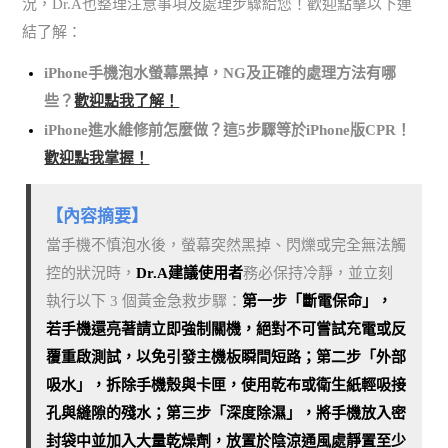
況，Dr.A也整理注意事項及處理步驟給您！歡迎點擊以下連
結了解：
iPhone手機泡水螢幕黑掉，NG及正確的處理方法有哪
些？
歡迎點我了解！
iPhone進水維修前怎麼做？這5步驟等於iPhone版CPR！
歡迎點我掌握！
【內容摘要】
當手機不慎泡水後，螢幕突然黑掉、閃爍或完全無法觸
控的狀況時，
Dr.A建議使用者
務必保持冷靜，並立刻
執行以下 3 個黃金急救步驟：
第一步「斷電保命」，
若手機還亮著請立即強制關機，絕對不可嘗試充電或反
覆重啟測試，以免引發主機板瞬間短路；第二步「外部
吸水」，拆除手機殼與卡匣，使用乾布或衛生紙輕吸接
孔與縫隙的殘水；第三步「深度除濕」，將手機放入密
封袋中並加入大量乾燥劑，放置於陰涼通風處靜置至少