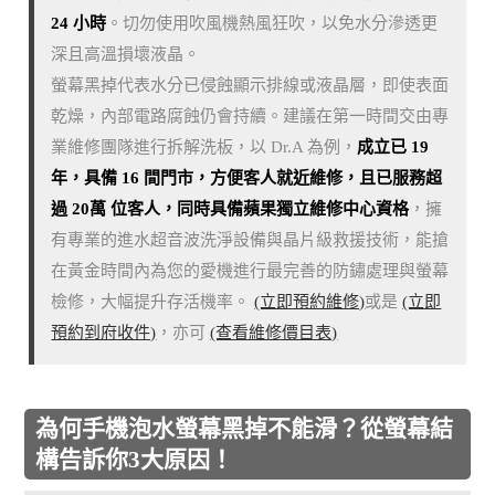
24 小時
。切勿使用吹風機熱風狂吹，以免水分滲透更
深且高溫損壞液晶。
螢幕黑掉代表水分已侵蝕顯示排線或液晶層，即使表面
乾燥，內部電路腐蝕仍會持續。建議在第一時間交由專
業維修團隊進行拆解洗板，以 Dr.A 為例，
成立已 19
年，具備 16 間門市，方便客人就近維修，且已服務超
過 20萬 位客人，同時具備蘋果獨立維修中心資格
，擁
有專業的進水超音波洗淨設備與晶片級救援技術，能搶
在黃金時間內為您的愛機進行最完善的防鏽處理與螢幕
檢修，大幅提升存活機率。
(立即預約維修)
或是
(立即
預約到府收件)
，亦可
(查看維修價目表)
為何手機泡水螢幕黑掉不能滑？從螢幕結
構告訴你3大原因！