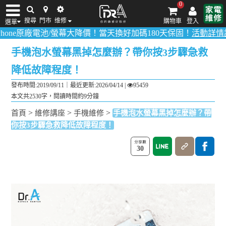
0
搜尋
門市
维修
購物車
登入
選單
原廠電池/螢幕大降價！當天換好加碼180天保固！
活動詳情請點我
！
多
iPhone維修/價格
筆電維修/價格
Android手機維修/價格
MacBook維修/價
手機泡水螢幕黑掉怎麼辦？帶你按3步驟急救
降低故障程度！
發布時間:2019/09/11｜
最近更新:2026/04/14
|
95459
本文共2530字，閱讀時間約9分鐘
>
>
>
首頁
維修講座
手機維修
手機泡水螢幕黑掉怎麼辦？帶
你按3步驟急救降低故障程度！
30