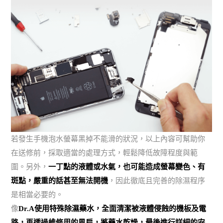
若發生手機泡水螢幕黑掉不能滑的狀況，以上內容可幫助你
在送修前，採取適當的處理方式，輕鬆降低故障程度與範
圍。另外，
一丁點的液體或水氣，也可能造成螢幕變色、有
斑點，嚴重的話甚至無法開機
，因此徹底且完善的除濕程序
是相當必要的。
像
Dr.A使用特殊除濕藥水，全面清潔被液體侵蝕的機板及電
路，再透過維修用的風扇，將藥水乾燥，最後進行詳細的安