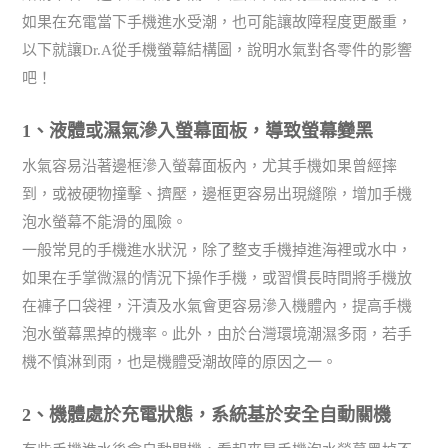
如果在充電當下手機進水受潮，也可能讓故障程度更嚴重，
以下就讓Dr.A從手機螢幕結構圖，說明水氣對各零件的影響
吧！
1、液體或濕氣滲入螢幕面板，導致螢幕變黑
水氣容易沿著邊框滲入螢幕面板內，尤其手機如果曾經摔
到，或被硬物撞擊、擠壓，邊框更容易出現縫隙，增加手機
泡水螢幕不能滑的風險。
一般常見的手機進水狀況，除了整支手機掉進海裡或水中，
如果在手掌微濕的情況下操作手機，或習慣長時間將手機放
在褲子口袋裡，汗漬及水氣會更容易滲入機體內，提高手機
泡水螢幕黑掉的機率。此外，由於台灣環境潮濕多雨，若手
機不慎淋到雨，也是機體受潮故障的原因之一。
2、機體處於充電狀態，系統基於安全自動關機