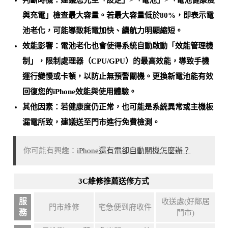
判斷時機：建議您先至「設定」>「電池」>「電池健康度
與充電」檢查最大容量。
若最大容量低於80%，即表示電
池老化
，可能導致耗電加快、續航力明顯縮短。
效能影響：電池老化也會使得系統自動啟動「效能管理機
制」，限制處理器（CPU/GPU）的最高效能，導致手機
運行變慢或卡頓，以防止無預警關機。
更換新電池能有效
回復您的iPhone效能與使用體驗
。
其他因素：若健康度仍正常，也可能是
系統異常或主機板
漏電所致
，建議送至門市進行免費檢測。
你可能有興趣：
iPhone還有電卻自動關機怎麼辦？
3C維修推薦送修方式
服
收送處(好鄰居
門市維修
宅急便到府收件
務
門市)