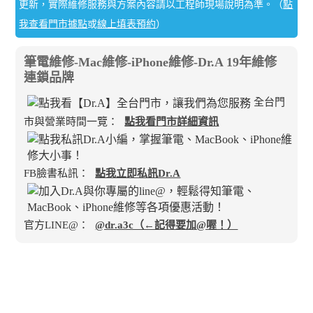
更新，實際維修服務與方案內容請以工程師現場說明為準。（
點
我查看門市據點
或
線上填表預約
）
筆電維修-Mac維修-iPhone維修-Dr.A 19年維修
連鎖品牌
全台門
市與營業時間一覽：
點我看門市詳細資訊
FB臉書私訊：
點我立即私訊Dr.A
官方LINE@：
@dr.a3c（←記得要加@喔！）