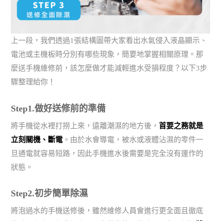
上一段，我們透過1張結構圖帶大家看出水氣侵入液晶顯示、
電池或主機板時分別有哪些現象，簡要地掌握相關原理。那
麼送手機維修前，該怎麼做才能減輕進水受損程度？以下3步
驟整理給你！
Step1.做好送修前的準備
將手機從水裡打撈上來，遠離潮濕的地方後，
首要之務就是
立刻關機、斷電
。由於水會導電，被水或液體沾濕的零件一
旦通電就容易短路，因此手機進水後需要是完全沒有運作的
狀態。
Step2.初步簡單除濕
將泡過水的手機送修後，雖然維修人員會進行更全面且徹底