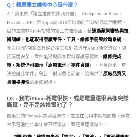
Q：蘋果獨立維修中心是什麼？
A：蘋果的「獨立維修供應商計畫」（Independent Repair
Provider, IRP）是Apple於2019年啟動的全球維修認證制度，
目的是讓非Apple授權的第三方維修店，若
通過蘋果審核與技
術訓練，也能取得原廠零件、工具、維修手冊與診斷系統
。
參與IRP的店家需具備合格工程師並遵守Apple維修流程，包
括環境安全、零件追溯與顧客資料保護等標準。
維修完成
後，系統仍可顯示「原廠電池／零件資訊」
，不會跳出「無
法驗證此零件」警告。對消費者而言，這提供了
原廠品質又
具價格彈性
的維修選擇。
Q5 : 我的iPhone耗電很快，或是電量還很高卻突然
斷電，是不是該換電池了？
如果您的iPhone耗電速度過快，或是在使用中突然關機，通常
表示電池的化學年齡已經增加，蓄電量逐漸減少。