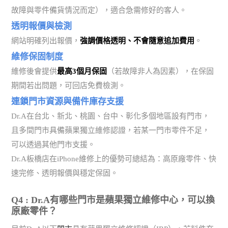
故障與零件備貨情況而定），適合急需修好的客人。
透明報價與檢測
網站明確列出報價，
強調價格透明、不會隨意追加費用
。
維修保固制度
維修後會提供
最高3個月保固
（若故障非人為因素），在保固
期間若出問題，可回店免費檢測。
連鎖門市資源與備件庫存支援
Dr.A在台北、新北、桃園、台中、彰化多個地區設有門市，
且多間門市具備蘋果獨立維修認證，若某一門市零件不足，
可以透過其他門市支援。
Dr.A板橋店在iPhone維修上的優勢可總結為：高原廠零件、快
速完修、透明報價與穩定保固。
Q4 : Dr.A有哪些門市是蘋果獨立維修中心，可以換
原廠零件？