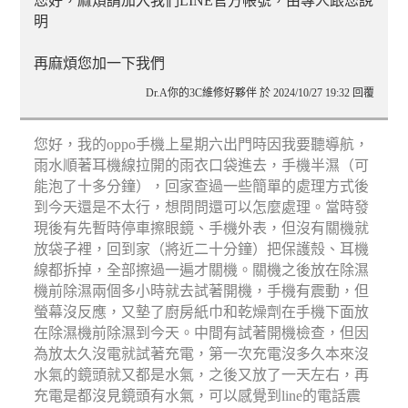
您好，麻煩請加入我們LINE官方帳號，由專人跟您說
明
再麻煩您加一下我們
Dr.A你的3C維修好夥伴 於 2024/10/27 19:32 回覆
您好，我的oppo手機上星期六出門時因我要聽導航，
雨水順著耳機線拉開的雨衣口袋進去，手機半濕（可
能泡了十多分鐘），回家查過一些簡單的處理方式後
到今天還是不太行，想問問還可以怎麼處理。當時發
現後有先暫時停車擦眼鏡、手機外表，但沒有關機就
放袋子裡，回到家（將近二十分鐘）把保護殼、耳機
線都拆掉，全部擦過一遍才關機。關機之後放在除濕
機前除濕兩個多小時就去試著開機，手機有震動，但
螢幕沒反應，又墊了廚房紙巾和乾燥劑在手機下面放
在除濕機前除濕到今天。中間有試著開機檢查，但因
為放太久沒電就試著充電，第一次充電沒多久本來沒
水氣的鏡頭就又都是水氣，之後又放了一天左右，再
充電是都沒見鏡頭有水氣，可以感覺到line的電話震