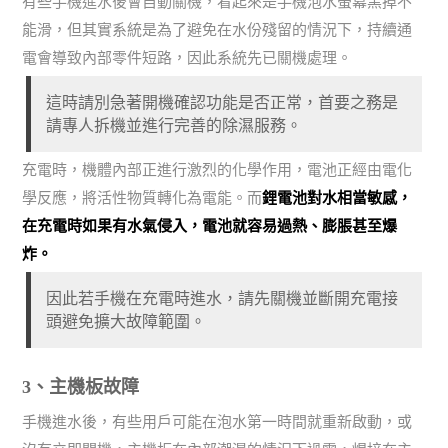
有些手機進水後會自動關機，看起來是手機泡水螢幕黑掉不
能滑，但其實系統是為了避免在水份殘留的情況下，持續通
電會導致內部零件短路，因此系統先已關機處理。
這時請別急著開機確認功能是否正常，首要之務是
請專人拆機並進行完善的除濕服務。
充電時，機體內部正進行激烈的化學作用，電池正經由電化
學反應，將活性物質轉化為電能。而
鋰電池對水相當敏感，
在充電時如果有水氣侵入，電池就容易過熱、膨脹甚至爆
炸。
因此若手機在充電時進水，請先關機並斷開充電接
頭避免擴大故障範圍。
3、主機板故障
手機進水後，有些用戶可能在泡水第一時間就重新啟動，或