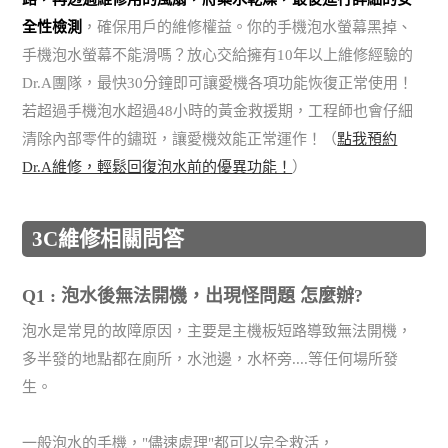
全性檢測
，確保用戶的維修權益。你的手機泡水螢幕黑掉、
手機泡水螢幕不能滑嗎？放心交給擁有10年以上維修經驗的
Dr.A團隊，最快30分鐘即可讓愛機各項功能恢復正常使用！
若超過手機泡水超過48小時的黃金救援期，工程師也會仔細
清除內部零件的鏽斑，讓愛機效能正常運作！（
點我預約
Dr.A維修，輕鬆回復泡水前的優異功能！
）
3C維修相關問答
Q1 : 泡水後無法開機，出現怪問題 怎麼辦?
泡水是常見的故障原因，主要是主機板短路導致無法開機，
多半發的地點都在廁所，水池邊，水杯旁....等任何場所發
生。
一般泡水的手機，"儘速處理"都可以完全救活，