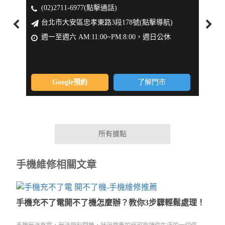
(02)2711-6977(點擊通話)
(0
台北市大安區忠孝東路3段178號(點擊導航)
新
週一至週六 AM:11:00~PM:8:00，週日公休
週一
Google預約
了解門市
所有據點
手機維修相關文章
手機充不了電開不了機怎麼辦？教你3步驟輕鬆處理！