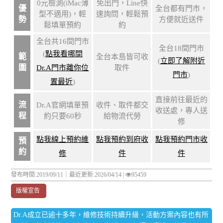
0元檢測(iMac薄
免出門，Line快
優
全台都有門市，
型不適用)，輕
速詢問，輕鬆預
勢
方便就近送件
鬆填單預約
約
全台共16間門市
全台18間門市
(
點我看哪間
範
全台本島皆可收
(
立即了解附近
圍
Dr.A門市離你位
取件
門市
)
置最近
)
直接前往最近的
流
Dr.A官網填單預
收件、取件都交
收送處，專人送
程
約只要60秒
給物流代勞
修
點我線上預約維
點我預約到府收
點我預約門市收
預
約
修
件
件
發布時間:2019/09/11｜
最近更新:2026/04/14
|
95459
版權宣告
Dr.A成立已逾十多年，維修技術持續升級，活動方案內容也有所