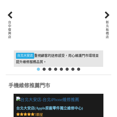
台
新
中
北
復
板
興
橋
店
店
件，維
重視顧客的送修感受，用心維護門市環境並
台北大安店
新北板
提升維修服務品質。
找到我
手機維修推薦門市
台北大安店(Apple原廠零件獨立維修中心)
新北板
5顆星