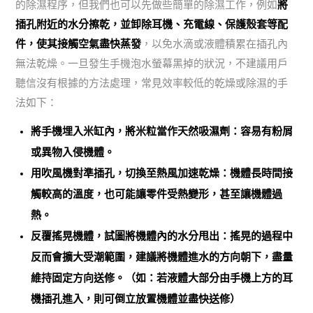
的除濕程序，但我們也可以先做些簡單的除濕工作，例如
將
插孔附近的水分擦乾，並卸除耳機、充電線、保護殼套等配
件，使其接觸空氣盡快蒸發
，以免水滴或液體積累在插孔內
無法乾燥。一旦發生手機泡水螢幕黑掉的狀況，不建議用戶
聽信沒有根據的方法處理，常見效率較低的乾燥或除濕的手
法如下：
將手機埋入米缸內，將米粒當作天然吸濕劑：容易有粉屑
或異物入侵機體。
用吹風機對準插孔，切換至熱風加速乾燥：機體長時間接
觸較高的溫度，也可能讓零件受熱變形，甚至讓機體過
熱。
反覆搖晃機體，試圖將機體內的水分甩出：
搖晃的過程中
反而會擴大受潮範圍，建議將機體進水的方向朝下，盡量
維持固定方向送修
。（如：若液體大部分由手機上方的耳
機插孔進入，則可倒立放置機體並盡快送修）