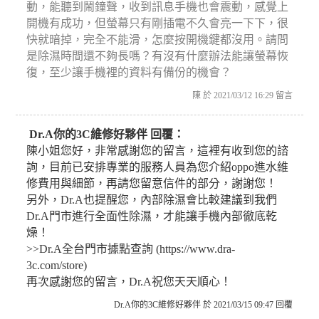
動，能聽到鬧鐘聲，收到訊息手機也會震動，感覺上
開機有成功，但螢幕只有剛插電不久會亮一下下，很
快就暗掉，完全不能滑，怎麼按開機鍵都沒用。請問
是除濕時間還不夠長嗎？有沒有什麼辦法能讓螢幕恢
復，至少讓手機裡的資料有備份的機會？
陳 於 2021/03/12 16:29 留言
Dr.A你的3C維修好夥伴 回覆：
陳小姐您好，非常感謝您的留言，這裡有收到您的諮
詢，目前已安排專業的服務人員為您介紹oppo進水維
修費用與細節，再請您留意信件的部分，謝謝您！
另外，Dr.A也提醒您，內部除濕會比較建議到我們
Dr.A門市進行全面性除濕，才能讓手機內部徹底乾
燥！
>>Dr.A全台門市據點查詢 (https://www.dra-
3c.com/store)
再次感謝您的留言，Dr.A祝您天天順心！
Dr.A你的3C維修好夥伴 於 2021/03/15 09:47 回覆