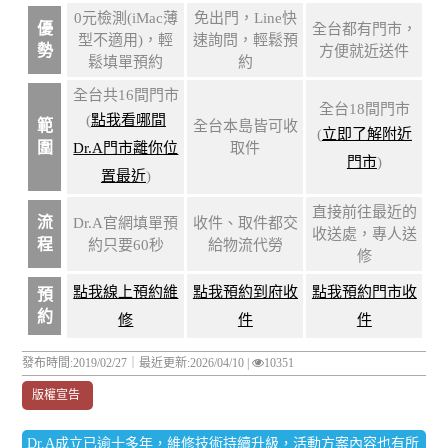
0元檢測(iMac薄
免出門，Line快
優
全台都有門市，
型不適用)，輕
速詢問，輕鬆預
勢
方便就近送件
鬆填單預約
約
全台共16間門市
全台18間門市
(
點我看哪間
範
全台本島皆可收
(
立即了解附近
圍
Dr.A門市離你位
取件
門市
)
置最近
)
直接前往最近的
流
Dr.A官網填單預
收件、取件都交
收送處，專人送
程
約只要60秒
給物流代勞
修
點我線上預約維
點我預約到府收
點我預約門市收
預
約
修
件
件
發布時間:2019/02/27｜
最近更新:2026/04/10
|
10351
版權宣告
Dr.A成立已逾十多年，維修技術持續升級，活動方案內容也有所