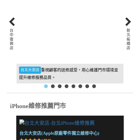
台
新
中
北
復
板
興
橋
店
店
件，維
重視顧客的送修感受，用心維護門市環境並
台北大安店
新北板
提升維修服務品質。
找到我
iPhone維修推薦門市
台北大安店(Apple原廠零件獨立維修中心)
新北板