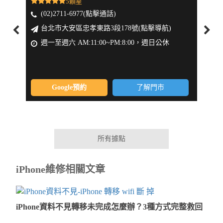
5顆星
(02)2711-6977(點擊通話)
(0
台北市大安區忠孝東路3段178號(點擊導航)
新
週一至週六 AM:11:00~PM:8:00，週日公休
週一
Google預約
了解門市
所有據點
iPhone維修相關文章
iPhone資料不見轉移未完成怎麼辦？3種方式完整救回