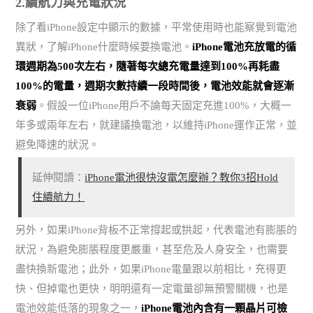
2.續航力與充電狀況
除了看iPhone設定中顯示的數據，平常使用時也能察覺到電池
異狀，了解iPhone什麼時候要換電池。
iPhone電池充放電的循
環週期為500次左右，隨著每次總充電量達到100%再耗盡
100%的電量，週期次數持續一段時間後，電池效能就會逐漸
衰弱
。假設一位iPhone用戶不論每天固定充進100%，大概一
年多或兩年左右，就建議換電池，以維持iPhone運作正常，並
避免降速的狀況。
延伸閱讀：
iPhone電池很快沒電怎麼辦？教你3招Hold
住續航力！
另外，如果iPhone背板不正常撐起或拱起，代表電池有膨脹的
狀況，為避免膨脹程度更嚴重，甚至危及人身安全，也需要
盡快換新電池；此外，如果iPhone電量跟以前相比，充得更
快、但掉電也更快，明明還有一定電量卻無預警關機，也是
電池效能低落的現象之一，
iPhone電池內含有一顆晶片可檢