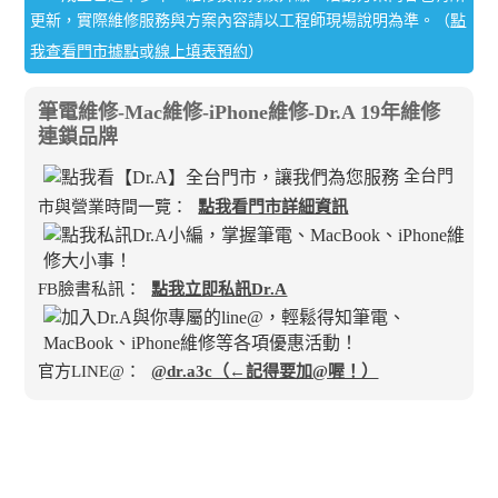
更新，實際維修服務與方案內容請以工程師現場說明為準。（
點
我查看門市據點
或
線上填表預約
）
筆電維修-Mac維修-iPhone維修-Dr.A 19年維修
連鎖品牌
全台門
市與營業時間一覽：
點我看門市詳細資訊
FB臉書私訊：
點我立即私訊Dr.A
官方LINE@：
@dr.a3c（←記得要加@喔！）