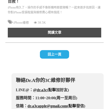
自救！
iPhone用久了，操作的手感不像新機時那麼順暢？一起來逐步找原因，讓
你對iPhone受損程度與維修費心裡有個底！
iPhone維修
38.5K
閱讀文章
回上一頁
聯絡Dr.A你的3C維修好夥伴
LINE@：
@dr.a3c
(點擊加好友)
服務時間：11:00~20:00(周一至周日)
信箱：
dr.a3capple@gmail.com
(點擊發信)