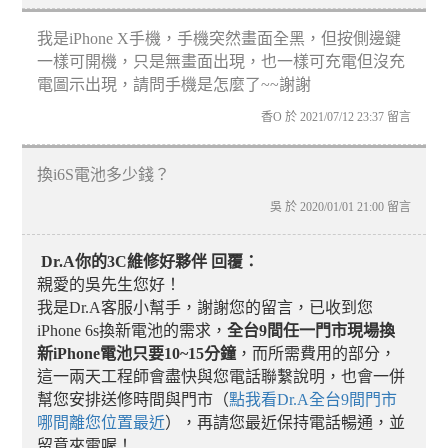
我是iPhone X手機，手機突然畫面全黑，但按側邊鍵
一樣可開機，只是無畫面出現，也一樣可充電但沒充
電圖示出現，請問手機是怎麼了~~謝謝
香O 於 2021/07/12 23:37 留言
換i6S電池多少錢？
吳 於 2020/01/01 21:00 留言
Dr.A你的3C維修好夥伴 回覆：
親愛的吳先生您好！
我是Dr.A客服小幫手，謝謝您的留言，已收到您
iPhone 6s換新電池的需求，
全台9間任一門市現場換
新iPhone電池只要10~15分鐘
，而所需費用的部分，
這一兩天工程師會盡快與您電話聯繫說明，也會一併
幫您安排送修時間與門市（
點我看Dr.A全台9間門市
哪間離您位置最近
），再請您最近保持電話暢通，並
留意來電喔！