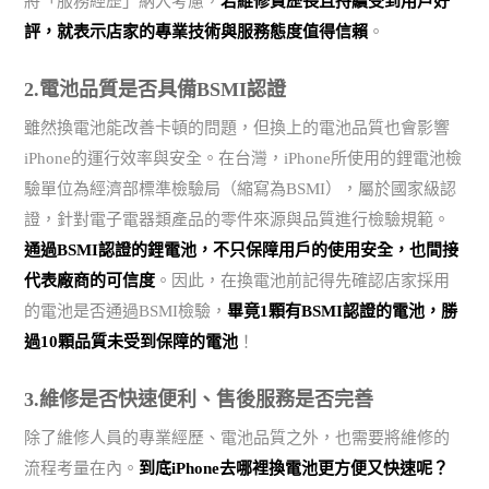
將「服務經歷」納入考慮，
若維修資歷長且持續受到用戶好
評，就表示店家的專業技術與服務態度值得信賴
。
2.電池品質是否具備BSMI認證
雖然換電池能改善卡頓的問題，但換上的電池品質也會影響
iPhone的運行效率與安全。在台灣，iPhone所使用的鋰電池檢
驗單位為經濟部標準檢驗局（縮寫為BSMI），屬於國家級認
證，針對電子電器類產品的零件來源與品質進行檢驗規範。
通過BSMI認證的鋰電池，不只保障用戶的使用安全，也間接
代表廠商的可信度
。因此，在換電池前記得先確認店家採用
的電池是否通過BSMI檢驗，
畢竟1顆有BSMI認證的電池，勝
過10顆品質未受到保障的電池
！
3.維修是否快速便利、售後服務是否完善
除了維修人員的專業經歷、電池品質之外，也需要將維修的
流程考量在內。
到底iPhone去哪裡換電池更方便又快速呢？