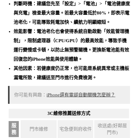
判斷時機：建議您先至「設定」>「電池」>「電池健康度
與充電」檢查最大容量。
若最大容量低於80%，即表示電
池老化
，可能導致耗電加快、續航力明顯縮短。
效能影響：電池老化也會使得系統自動啟動「效能管理機
制」，限制處理器（CPU/GPU）的最高效能，導致手機
運行變慢或卡頓，以防止無預警關機。
更換新電池能有效
回復您的iPhone效能與使用體驗
。
其他因素：若健康度仍正常，也可能是
系統異常或主機板
漏電所致
，建議送至門市進行免費檢測。
你可能有興趣：
iPhone還有電卻自動關機怎麼辦？
3C維修推薦送修方式
服
收送處(好鄰居
門市維修
宅急便到府收件
務
門市)