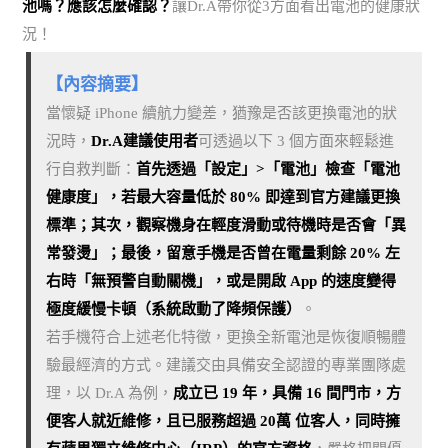
池嗎？應該怎麼確認？
讓Dr.A帶你從3方面看出電池的健康狀
況！
【內容摘要】
當懷疑 iPhone 續航力變差，猶豫是否該更換電池的狀
況時，
Dr.A建議使用者
可透過以下 3 個方面來輕鬆進
行自救判斷：
首先透過「設定」>「電池」檢查「電池
健康度」，若最大容量低於 80% 即達到官方建議更換
標準；其次，觀察機身在輕度滑動或待機時是否會「異
常發燙」；最後，留意手機是否曾在電量剩餘 20% 左
右時「無預警自動關機」，或是開啟 App 的速度變得
極度緩慢卡頓（系統啟動了降頻保護）
。
若手機符合上述老化特徵，更換全新電池是恢復順暢體
驗最經濟的方式。建議交由具備安全認證的專業團隊處
理，以 Dr.A 為例，
成立已 19 年，具備 16 間門市，方
便客人就近維修，且已服務超過 20萬 位客人，同時擁