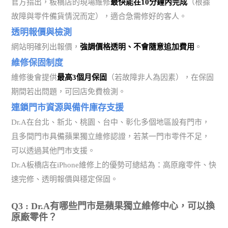
官方指出，板橋店的現場維修
最快能在10分鐘內完成
（根據
故障與零件備貨情況而定），適合急需修好的客人。
透明報價與檢測
網站明確列出報價，
強調價格透明、不會隨意追加費用
。
維修保固制度
維修後會提供
最高3個月保固
（若故障非人為因素），在保固
期間若出問題，可回店免費檢測。
連鎖門市資源與備件庫存支援
Dr.A在台北、新北、桃園、台中、彰化多個地區設有門市，
且多間門市具備蘋果獨立維修認證，若某一門市零件不足，
可以透過其他門市支援。
Dr.A板橋店在iPhone維修上的優勢可總結為：高原廠零件、快
速完修、透明報價與穩定保固。
Q3 : Dr.A有哪些門市是蘋果獨立維修中心，可以換
原廠零件？