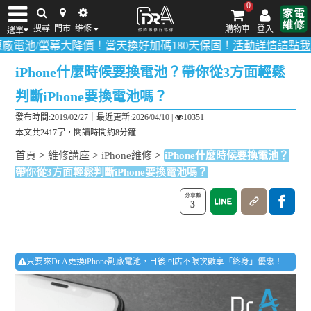
0
搜尋
門市
维修
購物車
登入
選單
/螢幕大降價！當天換好加碼180天保固！
活動詳情請點我
！
多數品項
iPhone維修/價格
筆電維修/價格
Android手機維修/價格
MacBook維修/價
iPhone什麼時候要換電池？帶你從3方面輕鬆
判斷iPhone要換電池嗎？
發布時間:2019/02/27｜
最近更新:2026/04/10
|
10351
本文共2417字，閱讀時間約8分鐘
>
>
>
首頁
維修講座
iPhone維修
iPhone什麼時候要換電池？
帶你從3方面輕鬆判斷iPhone要換電池嗎？
3
只要來Dr.A更換iPhone副廠電池，日後回店不限次數享「終身」優惠！