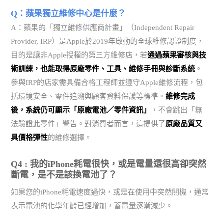
Q：蘋果獨立維修中心是什麼？
A：蘋果的「獨立維修供應商計畫」（Independent Repair
Provider, IRP）是Apple於2019年啟動的全球維修認證制度，
目的是讓非Apple授權的第三方維修店，若
通過蘋果審核與技
術訓練，也能取得原廠零件、工具、維修手冊與診斷系統
。
參與IRP的店家需具備合格工程師並遵守Apple維修流程，包
括環境安全、零件追溯與顧客資料保護等標準。
維修完成
後，系統仍可顯示「原廠電池／零件資訊」
，不會跳出「無
法驗證此零件」警告。對消費者而言，這提供了
原廠品質又
具價格彈性
的維修選擇。
Q4 : 我的iPhone耗電很快，或是電量還很高卻突然
斷電，是不是該換電池了？
如果您的iPhone耗電速度過快，或是在使用中突然關機，通常
表示電池的化學年齡已經增加，蓄電量逐漸減少。