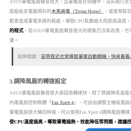
ASUS筆電風扇聲音很大，且筆電是在待機中、沒有執行
是能偷走電腦資料的
木馬病毒（Trojan Horse）
，或是常駐
都會造成筆電多餘的耗能，導致CPU負擔過大而提高溫度。
的程式
，若ASUS筆電風扇聲音很大的現象仍沒有改善，
灌。
延伸閱讀：
惡意程式也常導致筆電自動關機，快來看看A
3.調降風扇的轉速設定
ASUS筆電風扇聲音很大是因為轉速快，除了透過降低溫度
內建風扇控制軟體「
Fan Xpert 4
」，可自由調整主機板風扇
筆電風扇很大聲的時候，可以使用Fan Xpert 4調降風
使CPU溫度過高，導致筆電過熱、效能降低等問題，建議控制