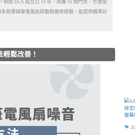
Dr.A 成立已 19 年，具備 16 間門市，方便使
累積多款華碩筆電風扇與散熱維修經驗，能提供精準診
法輕鬆改善！
A