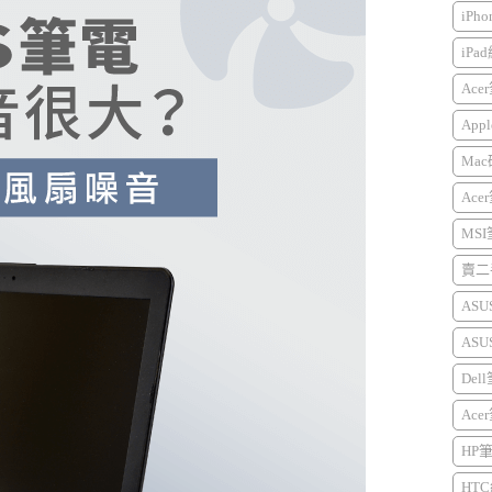
iPh
iPa
Ace
Appl
Mac
Ace
MS
賣二手
AS
AS
Del
Ace
HP
HTC