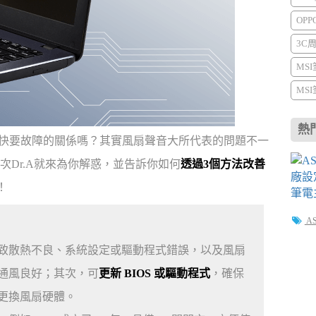
OP
3C
MS
MS
熱
是快要故障的關係嗎？其實風扇聲音大所代表的問題不一
Dr.A就來為你解惑，並告訴你如何
透過3個方法改善
！
A
致散熱不良、系統設定或驅動程式錯誤，以及風扇
通風良好；其次，可
更新 BIOS 或驅動程式
，確保
更換風扇硬體。