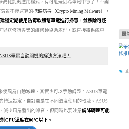
太多高耗能的應用程式，有可能是因為筆電中毒了！不論
在背景不停運算的
挖礦病毒（Crypto Mining Malware）
，
建議定期使用防毒軟體幫筆電進行掃毒，並移除可疑
也可以送修請專業的維修師協助處理，或直接將系統重
最
SUS筆電自動關機的解決方法吧！
筆
來使風扇自動減速，其實也可以手動調整。ASUS筆電
的轉速設定，自訂風扇在不同溫度使用的轉速。ASUS
扇轉速，減少風扇發出的噪音，但同時也要注意
調降轉速可能
CPU溫度在80°C以下。