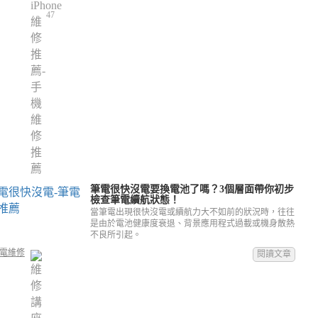
47
筆電很快沒電要換電池了嗎？3個層面帶你初步
檢查筆電續航狀態！
當筆電出現很快沒電或續航力大不如前的狀況時，往往
是由於電池健康度衰退、背景應用程式過載或機身散熱
不良所引起。
電維修
閱讀文章