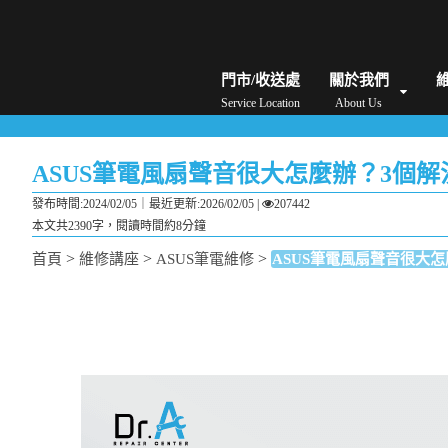
iPhone維修/價格
筆電維修/價格
Android手機維修/價格
MacBook維修/價
門市/收送處
關於我們
Service Location
About Us
ASUS筆電風扇聲音很大怎麼辦？3個
發布時間:2024/02/05｜
最近更新:2026/02/05
|
207442
本文共2390字，閱讀時間約8分鐘
>
>
>
首頁
維修講座
ASUS筆電維修
ASUS筆電風扇聲音很大