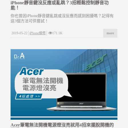
iPhone靜音鍵沒反應或亂跳？3招輕鬆控制靜音功
能！
你也曾因iPhone靜音鍵亂跳或沒反應而感到困擾嗎？記得有
這3個方法可供嘗試！
2019-05-22
iPhone維修
171.1K
more
Acer筆電無法開機電源燈沒亮就用4招來擺脫開機的