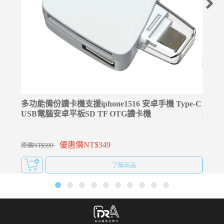
多功能備份讀卡機支援iphone1516 安卓手機 Type-C
⚡升級
USB電腦安卓平板SD TF OTG讀卡機
線 雙T
優惠價NT$349
原價NT$599
原價NT$
了解商品