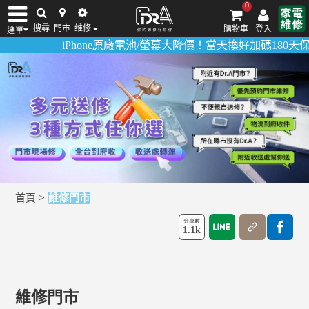
0
搜尋
門市
维修
購物車
登入
選單
iPhone原廠電池/螢幕大降價！當天換好加碼180天保固
iPhone維修/價格
筆電維修/價格
Android手機維修/價格
MacBook維修/價
>
首頁
維修門市
1.1k
維修門市