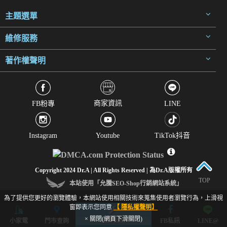
主題選單
維修服務
著作權聲明
商家資訊
FB粉專
LINE
Instagram
Youtube
TikTok抖音
Copyright 2024 Dr.A | All Rights Reserved | 為Dr.A版權所有
TOP
本站使用「允騰SEO-Shop行銷網站系統」
為了提供您更好的瀏覽體驗，本網站使用相關技術來蒐集使用者瀏覽行為，上滑視
窗即表示您同意
【 隱私權聲明】
× 關閉(網頁下滑關閉)
小家電
門市查詢
立即預約
FB私訊
LINE@