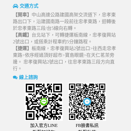
交通方式
【開車】
中山高速公路建國高架交流道下，忠孝東
路出口下，沿建國南路一段前往忠孝東路，迴轉後
於忠孝東路三段/台5線向右轉。
【高鐵】
台北站下，可轉捷運板南線，忠孝復興站
2號出口，或搭乘計程車約5分鐘路程。
【捷運】
板南線，忠孝復興站2號出口>往西走忠孝
東路>依序經過頂好超市>寶島眼鏡>在天仁茗茶旁
邊。 忠孝復興站2號出口，往忠孝東路三段方向直
行。
線上諮詢
加入官方LINE
FB臉書私訊