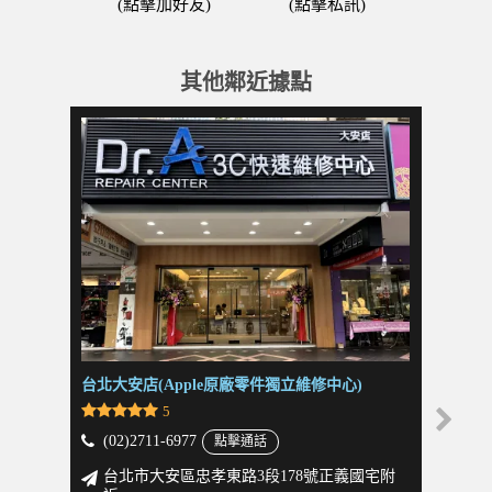
(點擊加好友)
(點擊私訊)
其他鄰近據點
台北大安店(Apple原廠零件獨立維修中心)
新北板橋
5
(02)2711-6977
(02)2
點擊通話
台北市大安區忠孝東路3段178號正義國宅附
新北