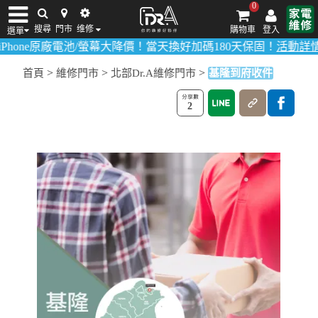
0
搜尋
門市
维修
購物車
登入
選單
e原廠電池/螢幕大降價！當天換好加碼180天保固！
活動詳情請點我
！
iPhone維修/價格
筆電維修/價格
Android手機維修/價格
MacBook維修/價
>
>
>
首頁
維修門市
北部Dr.A維修門市
基隆到府收件
2