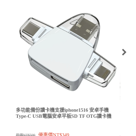
多功能備份讀卡機支援iphone1516 安卓手機
⚡升級版
Type-C USB電腦安卓平板SD TF OTG讀卡機
電線 雙T
充電
優惠價NT$349
原價NT$599
原價NT$4