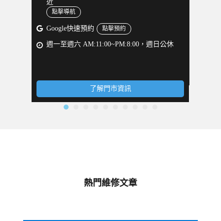
近
為GO
點擊導航
點
週一至週
Google快速預約
點擊預約
週一至週六 AM:11:00~PM:8:00，週日公休
了解門市資訊
熱門維修文章