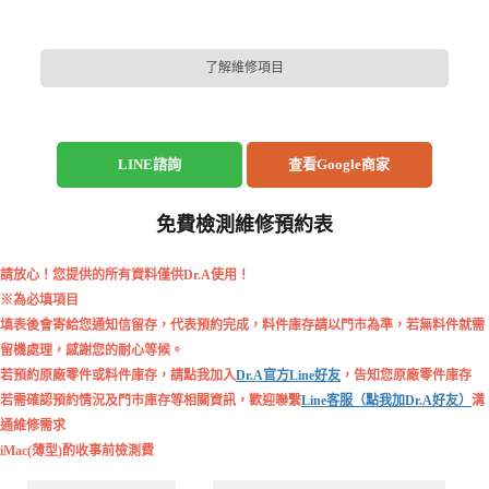
了解維修項目
LINE諮詢
查看Google商家
免費檢測維修預約表
請放心！您提供的所有資料僅供Dr.A使用！
※為必填項目
填表後會寄給您通知信留存，代表預約完成，料件庫存請以門市為準，若無料件就需
留機處理，感謝您的耐心等候。
若預約原廠零件或料件庫存，請點我加入
Dr.A官方Line好友
，告知您原廠零件庫存
若需確認預約情況及門市庫存等相關資訊，歡迎聯繫
Line客服（點我加Dr.A好友）
溝
通維修需求
iMac(薄型)酌收事前檢測費