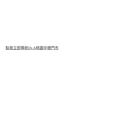
點我立即導航Dr.A桃園中壢門市