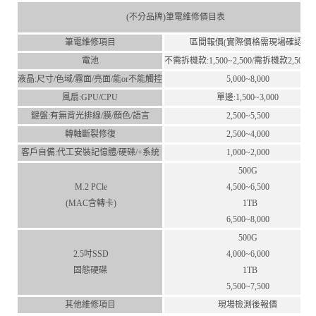
(不分品牌)筆電維修價目表
筆電維修項目
區間報價(實際價格需現場確認)
電池
不需拆機款:1,500~2,500/需拆機款2,500~4,
液晶:尺⼨/⾊域/霧⾯/亮⾯/能or不能觸控
5,000~8,000
風扇:GPU/CPU
單邊:1,500~3,000
鍵盤:有無背光排線/膜/顏⾊/語⾔
2,500~5,500
轉軸斷裂修復
2,500~4,000
客⼾⾃備:代⼯安裝記憶體/硬碟/+系統
1,000~2,000
500G
M.2 PCle
4,500~6,500
(MAC含轉卡)
1TB
6,500~8,000
500G
2.5吋SSD
4,000~6,000
固態硬碟
1TB
5,500~7,500
其他維修項目
現場檢測後報價