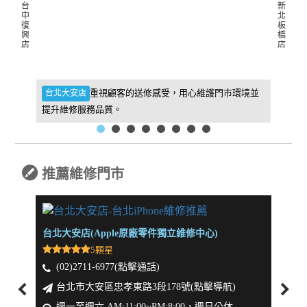
台
新
中
北
復
板
興
橋
店
店
件，維
重視顧客的送修感受，用心維護門市環境並
台北大安店
新北板
提升維修服務品質。
找到我
推薦維修門市
台北大安店(Apple原廠零件獨立維修中心)
新北板
5顆星
(02)2711-6977(點擊通話)
(0
台北市大安區忠孝東路3段178號(點擊導航)
新
週一至週六 AM:11:00~PM:8:00，週日公休
週一