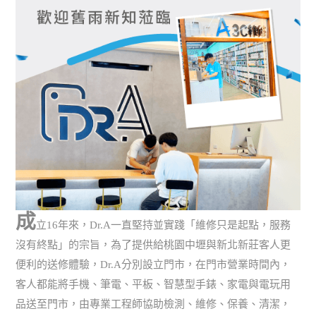
成
立16年來，Dr.A一直堅持並實踐「維修只是起點，服務
沒有終點」的宗旨，為了提供給桃園中壢與新北新莊客人更
便利的送修體驗，Dr.A分別設立門市，在門市營業時間內，
客人都能將手機、筆電、平板、智慧型手錶、家電與電玩用
品送至門市，由專業工程師協助檢測、維修、保養、清潔，