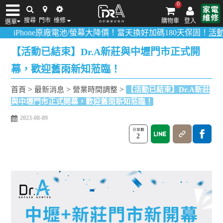
0
搜尋
門市
维修
購物車
登入
選單
one原廠電池/螢幕大降價！當天換好加碼180天保固！
活動詳情請點
iPhone維修/價格
筆電維修/價格
Android手機維修/價格
MacBook維修/價
【活動已結束】Dr.A新莊與中壢門市正式開
幕，歡迎舊雨新知蒞臨！
>
>
>
首頁
最新消息
營業時間調整
【活動已結束】Dr.A新莊
與中壢門市正式開幕，歡迎舊雨新知蒞臨！
2023-08-09
2