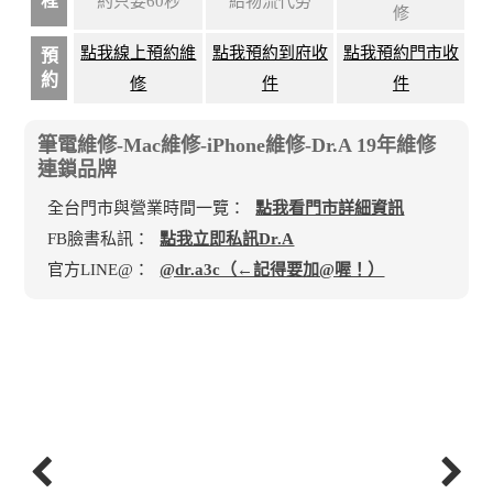
程
約只要60秒
給物流代勞
修
點我線上預約維
點我預約到府收
點我預約門市收
預
約
修
件
件
筆電維修-Mac維修-iPhone維修-Dr.A 19年維修
連鎖品牌
全台門市與營業時間一覽：
點我看門市詳細資訊
FB臉書私訊：
點我立即私訊Dr.A
官方LINE@：
@dr.a3c（←記得要加@喔！）