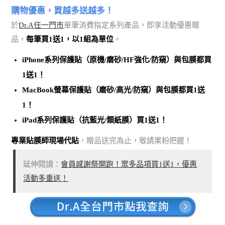
購物優惠，買越多送越多！
於
Dr.A任一門市
單筆消費指定系列產品，即享活動優惠贈
品，
每筆買1送1，以1組為單位
。
iPhone系列保護貼（原機/磨砂/HF強化/防窺）與包膜都買
1送1！
MacBook螢幕保護貼（磨砂/高光/防窺）與包膜都買1送
1！
iPad系列保護貼（抗藍光/類紙膜）買1送1！
專業貼膜師現場代貼
，贈品送完為止，敬請果粉把握！
延伸閱讀：
會員感謝祭開跑！眾多品項買1送1，優惠
活動多重送！