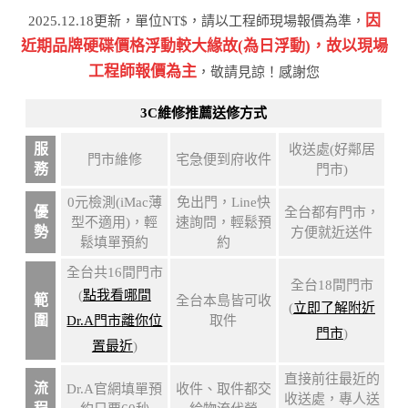
因
2025.12.18更新，單位NT$，請以工程師現場報價為準，
近期品牌硬碟價格浮動較⼤緣故(為⽇浮動)，故以現場
⼯程師報價為主
，敬請⾒諒！感謝您
3C維修推薦送修方式
服
收送處(好鄰居
門市維修
宅急便到府收件
務
門市)
0元檢測(iMac薄
免出門，Line快
優
全台都有門市，
型不適用)，輕
速詢問，輕鬆預
勢
方便就近送件
鬆填單預約
約
全台共16間門市
全台18間門市
(
點我看哪間
範
全台本島皆可收
(
立即了解附近
圍
Dr.A門市離你位
取件
門市
)
置最近
)
直接前往最近的
流
Dr.A官網填單預
收件、取件都交
收送處，專人送