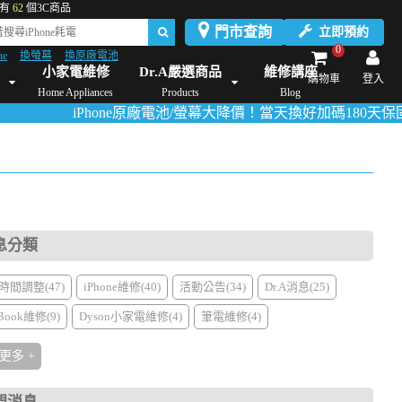
有
62
個3C商品
門市查詢
立即預約
0
ne
換螢幕
換原廠電池
Dyson維修/價格
Mac Mini維修/價格
iMac維修/價格
Xbox維修/價格
伊萊
小家電維修
Dr.A嚴選商品
維修講座
購物車
登入
Home Appliances
Products
Blog
iPhone原廠電池/螢幕大降價！當天換好加碼180天保固！
活動
息分類
時間調整(47)
iPhone維修(40)
活動公告(34)
Dr.A消息(25)
Book維修(9)
Dyson小家電維修(4)
筆電維修(4)
更多 +