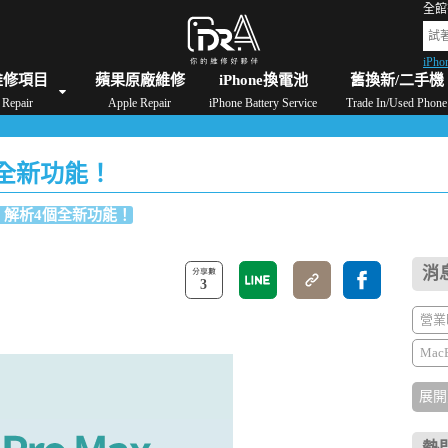
全館
iPho
格
iPad維修/價格
Switch維修/價格
Apple Watch維修/價格
AirPods維修/價格
維修項目
蘋果原廠維修
iPhone換電池
舊換新/二手機
Repair
Apple Repair
iPhone Battery Service
Trade In/Used Phone
4個全新功能！
買嗎？ 解析4個全新功能！
消
3
營業
Mac
展開