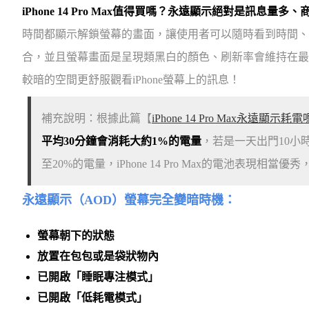
iPhone 14 Pro Max值得買嗎？永遠顯示絕對是訊息量多
時間都顯示解鎖螢幕的畫面，讓使用者可以隨時看到時間、
合，並且螢幕畫面是呈現類黑白的顏色、刷新率會維持在最
較暗的空間更舒服觀看iPhone螢幕上的訊息！
補充說明：根據此篇【
iPhone 14 Pro Max永遠顯示耗電
平均30分鐘會消耗大約1%的電量
，若是一天出門10小
至20%的電量，iPhone 14 Pro Max的電池表現
永遠顯示（AOD）螢幕完全變暗時機：
螢幕
朝下
的狀態
放置在包包或是袋狀物內
已開啟「睡眠專注模式」
已開啟「
低耗電模式
」