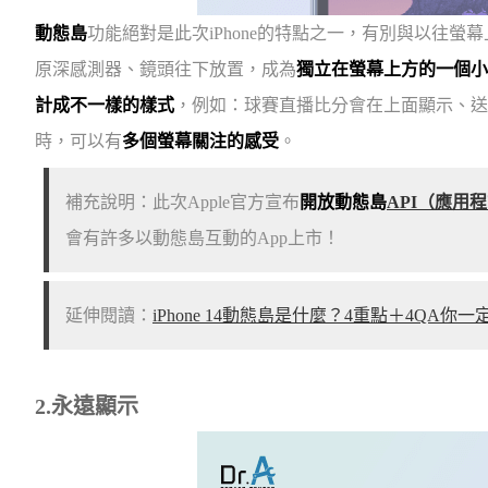
動態島
功能絕對是此次iPhone的特點之一，有別與以往螢幕上方的
原深感測器、鏡頭往下放置，成為
獨立在螢幕上方的一個小
計成不一樣的樣式
，例如：球賽直播比分會在上面顯示、送餐
時，可以有
多個螢幕關注的感受
。
補充說明：此次Apple官方宣布
開放動態島
API（應用
會有許多以動態島互動的App上市！
延伸閱讀：
iPhone 14動態島是什麼？4重點＋4QA你
2.永遠顯示