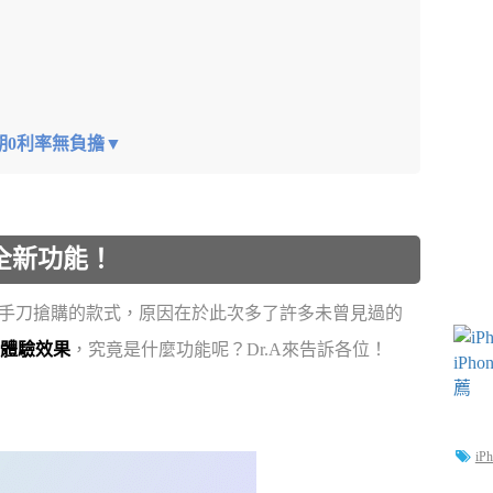
，分期0利率無負擔▼
4個全新功能！
x是許多果粉手刀搶購的款式，原因在於此次多了許多未曾見過的
體驗效果
，究竟是什麼功能呢？Dr.A來告訴各位！
iP