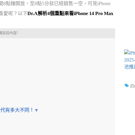
間8點鐘開放，至8點5分就已經銷售一空，可見iPhone
家喜愛呢？以下
Dr.A解析4個重點來看iPhone 14 Pro Max
讀該段內容）
iP
究竟前後代有多大不同！▼