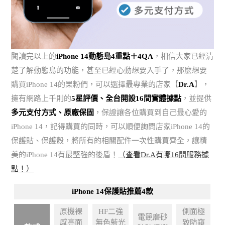
閱讀完以上的
iPhone 14動態島4重點＋4QA
，相信大家已經清
楚了解動態島的功能，甚至已經心動想要入手了，那麼想要
購買iPhone 14的果粉們，可以選擇最專業的店家【
Dr.A
】，
擁有網路上千則的
5星評價、全台開設16間實體據點
，並提供
多元支付方式、原廠保固
，保證讓各位購買到自己最心愛的
iPhone 14，記得購買的同時，可以順便詢問店家iPhone 14的
保護貼、保護殼，將所有的相關配件一次性購買齊全，讓精
美的iPhone 14有最堅強的後盾！
（查看Dr.A有哪16間服務據
點！）
iPhone 14保護貼推薦4款
原機裸
HF二強
側面極
電競磨砂
感亮面
無色藍光
致防窺