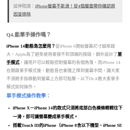
延伸閱讀：
iPhone螢幕不能滑！從4個層面帶你確認原
因並排除
Q4.能單手操作嗎？
iPhone 14動態島怎麼用？
從iPhone 6開始螢幕尺寸越來越
大，Apple為了避免使用者按不到頂端的按鈕，額外設計了
單
手模式
，讓用戶可以輕鬆控制螢幕的各個角落，而iPhone 14
在開啟單手模式後，動態島也會隨之降到螢幕中間，讓大家
不須將手指移動到螢幕上方即可點擊，以下Dr.A教大家單手
模式如何操作。
單手模式操作教學：
iPhone X－iPhone 14的款式只須將底部白色橫條輕輕往下
一滑，即可讓螢幕變成單手模式。
搭載Touch ID的iPhone（iPhone 8含以下機型、iPhone SE