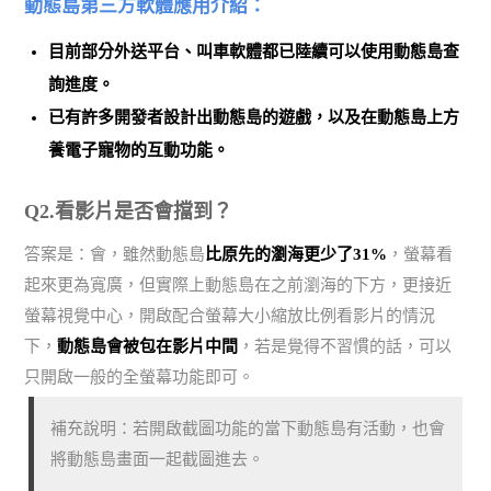
動態島第三方軟體應用介紹：
目前部分
外送平台、叫車軟體
都已陸續可以使用動態島查
詢進度。
已有許多開發者設計出
動態島的遊戲
，以及在動態島上方
養電子寵物的互動功能。
Q2.看影片是否會擋到？
答案是：會，雖然動態島
比原先的瀏海更少了31%
，螢幕看
起來更為寬廣，但實際上動態島在之前瀏海的下方，更接近
螢幕視覺中心，開啟配合螢幕大小縮放比例看影片的情況
下，
動態島會被包在影片中間
，若是覺得不習慣的話，可以
只開啟一般的全螢幕功能即可。
補充說明：若開啟截圖功能的當下動態島有活動，也會
將動態島畫面一起截圖進去。