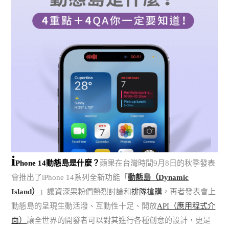
i
Phone 14動態島是什麼？
蘋果在台灣時間9月8日的秋季發表
會推出了iPhone 14系列全新功能「
動態島（Dynamic
Island）
」讓資深果粉們熱烈討論和
排隊搶購
，再者發表會上
動態島的呈現生動活潑、互動性十足、開放
API（應用程式介
面）
讓全世界的開發者可以對其進行各種創意的設計，更是