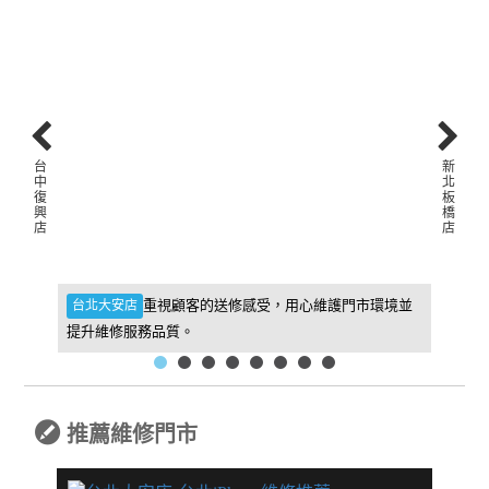
台
新
中
北
復
板
興
橋
店
店
件，維
重視顧客的送修感受，用心維護門市環境並
台北大安店
新北板
提升維修服務品質。
找到我
推薦維修門市