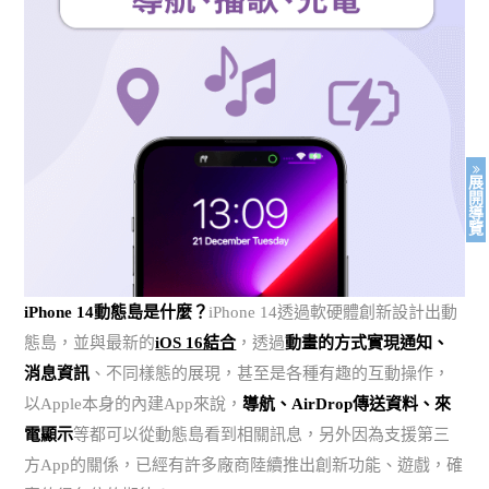
展
開
導
覽
iPhone 14動態島是什麼？
iPhone 14透過軟硬體創新設計出動
態島，並與最新的
iOS 16結合
，透過
動畫的方式實現通知、
消息資訊
、不同樣態的展現，甚至是各種有趣的互動操作，
以Apple本身的內建App來說，
導航、AirDrop傳送資料、來
電顯示
等都可以從動態島看到相關訊息，另外因為支援第三
方App的關係，已經有許多廠商陸續推出創新功能、遊戲，確