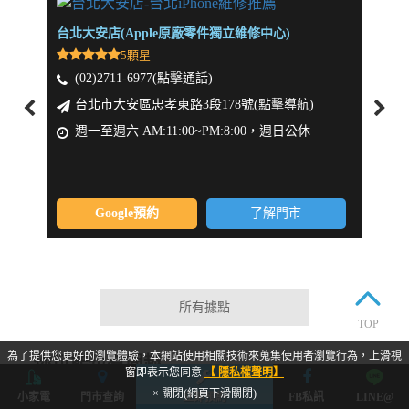
台北大安店(Apple原廠零件獨立維修中心)
新北板
5顆星
(02)2711-6977(點擊通話)
(0
台北市大安區忠孝東路3段178號(點擊導航)
新
週一至週六 AM:11:00~PM:8:00，週日公休
週一
Google預約
了解門市
所有據點
TOP
為了提供您更好的瀏覽體驗，本網站使用相關技術來蒐集使用者瀏覽行為，上滑視
你可能也有興趣
窗即表示您同意
【 隱私權聲明】
× 關閉(網頁下滑關閉)
小家電
門市查詢
立即預約
FB私訊
LINE@