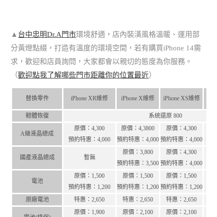
▲
台中忠明Dr.A門市
環境舒適，店內裝潢風格溫暖、運用部
分黃燈點綴，打造有溫度的環境空間，若有購買iPhone 14需
求，歡迎和店員詢問，大家都會以親切的態度為你服務。
（
歡迎點我了解哪些門市距離你的位置最近
）
替換零件
iPhone XR維修
iPhone X維修
iPhone XS維修
iP
軔體恢復
系統還原 800
原價：4,300
原價：4,3800
原價：4,300
A級液晶總成
預約特惠：4,000
預約特惠：4,000
預約特惠：4,000
原價：3,800
原價：4,300
國產液晶總成
暫無
預約特惠：3,500
預約特惠：4,000
原價：1,500
原價：1,500
原價：1,500
電池
預約特惠：1,200
預約特惠：1,200
預約特惠：1,200
原廠電池
特惠：2,650
特惠：2,650
特惠：2,650
原價：1,900
原價：2,100
原價：2,100