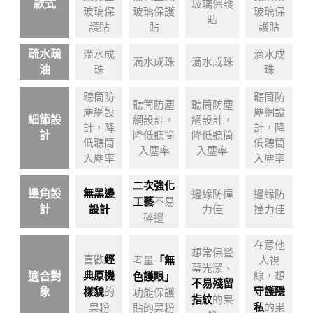
款式
玻璃保護
玻璃保
玻璃保護
玻璃保
貼
護貼
貼
護貼
疏水疏
滴水成
滴水成
滴水成珠
滴水成珠
油
珠
珠
聽筒防
聽筒防
聽筒防塵
聽筒防塵
塵網設
塵網設
細節設
網設計，
網設計，
計，降
計，降
計
降低聽筒
降低聽筒
低聽筒
低聽筒
入塵率
入塵率
入塵率
入塵率
二次強化
邊角設
無黑邊
邊緣防撞
邊緣防
工藝
不易
計
設計
力佳
撞力佳
碎邊
在意他
想常保螢
喜歡
經
考量
「無
人視
幕光潔、
適合對
典原機
線，想
色護眼」
不易殘留
象
守護隱
樣貌
的
功能保護
指紋
的果
私
的果
果粉
貼的果粉