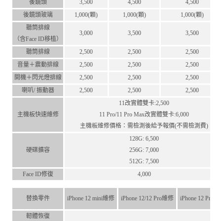
後鏡頭
3,500
4,500
4,500
後鏡頭玻璃
1,000(顆)
1,000(顆)
1,000(顆)
聽筒排線
3,000
3,500
3,500
（含Face ID移植）
聽筒排線
2,500
2,500
2,500
音量＋震動排線
2,500
2,500
2,500
開機＋閃光燈排線
2,500
2,500
2,500
喇叭/ 振動器
2,500
2,500
2,500
11改實體雙卡:2,500
主機板快速維修
11 Pro/11 Pro Max改實體雙卡:6,000
主機板維修價格：需檢測後給予報價(不需檢測費)
128G: 6,500
硬碟擴容
256G: 7,000
512G: 7,500
Face ID修復
4,000
替換零件
iPhone 12 mini維修
iPhone 12/12 Pro維修
iPhone 12 Pro
軔體恢復