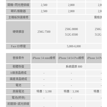
開機+閃光燈排線
2,500
2,800
2,800
喇叭/振動器
2,500
2,800
2,800
主機板快速維修
需檢測後
256G:8000
256G:800
硬碟擴容
256G:7500
512G:8500
512G:850
Face ID修復
5,000-6,000
替換零件
iPhone 14 mini維修
iPhone 14/14 Pro維修
iPhone 14 Pro
軔體恢復
系統還原 800
A級液晶總成
-
-
-
國產液晶總成
-
-
-
電池
-
-
-
原廠電池
特惠：3,190
特惠：3,190
特惠：3,19
電池(終保)
-
-
-
前鏡頭+感光排線
-
-
-