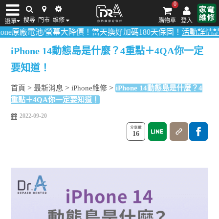
0
搜尋
門市
维修
購物車
登入
選單
電池/螢幕大降價！當天換好加碼180天保固！
活動詳情請點我
！
多數
iPhone維修/價格
筆電維修/價格
Android手機維修/價格
MacBook維修/價
iPhone 14動態島是什麼？4重點＋4QA你一定
要知道！
>
>
>
首頁
最新消息
iPhone維修
iPhone 14動態島是什麼？4
重點＋4QA你一定要知道！
2022-09-20
16