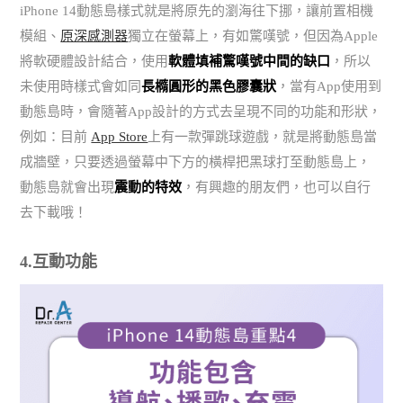
iPhone 14動態島樣式就是將原先的瀏海往下挪，讓前置相機
模組、
原深感測器
獨立在螢幕上，有如驚嘆號，但因為Apple
將軟硬體設計結合，使用
軟體填補驚嘆號中間的缺口
，所以
未使用時樣式會如同
長橢圓形的黑色膠囊狀
，當有App使用到
動態島時，會隨著App設計的方式去呈現不同的功能和形狀，
例如：目前
App Store
上有一款彈跳球遊戲，就是將動態島當
成牆壁，只要透過螢幕中下方的橫桿把黑球打至動態島上，
動態島就會出現
震動的特效
，有興趣的朋友們，也可以自行
去下載哦！
4.互動功能