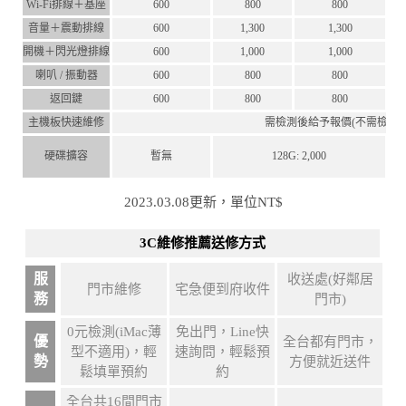
Wi-Fi排線＋基座
600
800
800
音量＋震動排線
600
1,300
1,300
開機＋閃光燈排線
600
1,000
1,000
喇叭 / 振動器
600
800
800
返回鍵
600
800
800
主機板快速維修
需檢測後給予報價(不需檢測費
硬碟擴容
暫無
128G: 2,000
2023.03.08更新，單位NT$
3C維修推薦送修方式
服
收送處(好鄰居
門市維修
宅急便到府收件
務
門市)
0元檢測(iMac薄
免出門，Line快
優
全台都有門市，
型不適用)，輕
速詢問，輕鬆預
勢
方便就近送件
鬆填單預約
約
全台共16間門市