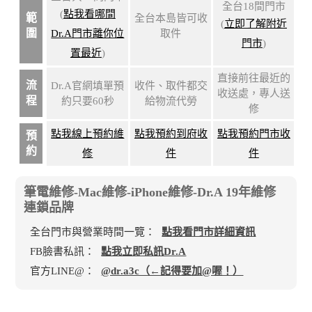
全台18間門市
(
點我看哪間
範
全台本島皆可收
(
立即了解附近
圍
Dr.A門市離你位
取件
門市
)
置最近
)
直接前往最近的
流
Dr.A官網填單預
收件、取件都交
收送處，專人送
程
約只要60秒
給物流代勞
修
點我線上預約維
點我預約到府收
點我預約門市收
預
約
修
件
件
筆電維修-Mac維修-iPhone維修-Dr.A 19年維修
連鎖品牌
全台門市與營業時間一覽：
點我看門市詳細資訊
FB臉書私訊：
點我立即私訊Dr.A
官方LINE@：
@dr.a3c（←記得要加@喔！）