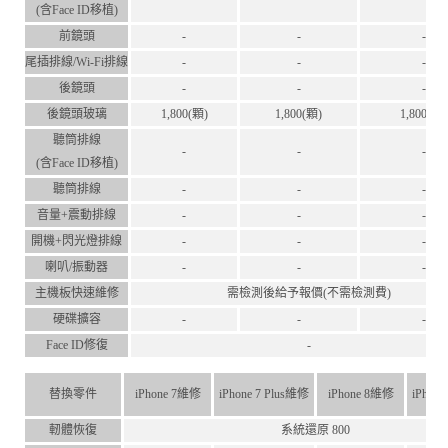
(含Face ID移植)
前鏡頭
-
-
-
尾插排線/Wi-Fi排線
-
-
-
後鏡頭
-
-
-
後鏡頭玻璃
1,800(顆)
1,800(顆)
1,800(顆)
聽筒排線
-
-
-
(含Face ID移植)
聽筒排線
-
-
-
音量+震動排線
-
-
-
開機+閃光燈排線
-
-
-
喇叭/振動器
-
-
-
主機板快速維修
需檢測後給予報價(不需檢測費)
硬碟擴容
-
-
-
Face ID修復
-
替換零件
iPhone 7維修
iPhone 7 Plus維修
iPhone 8維修
iPhon
軔體恢復
系統還原 800