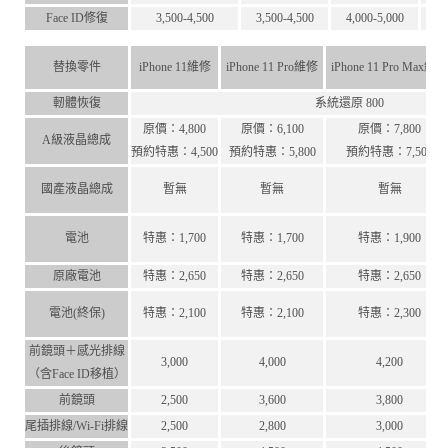
Face ID修復
3,500-4,500
3,500-4,500
4,000-5,000
替換零件
iPhone 11維修
iPhone 11 Pro維修
iPhone 11 Pro Max維
軔體恢復
系統還原 800
原價：4,800
原價：6,100
原價：7,800
A級液晶總成
預約特惠：4,500
預約特惠：5,800
預約特惠：7,500
國產液晶總成
暫無
暫無
暫無
電池
特惠：1,700
特惠：1,700
特惠：1,900
原廠電池
特惠：2,650
特惠：2,650
特惠：2,650
電池(終保)
特惠：2,100
特惠：2,100
特惠：2,300
前鏡頭＋感光排線
3,000
4,000
4,200
（含Face ID移植）
前鏡頭
2,500
3,600
3,800
尾插排線/Wi-Fi排線
2,500
2,800
3,000