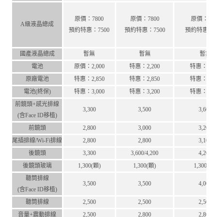
原價：7800
原價：7800
原價：980
A級液晶總成
預約特惠：7500
預約特惠：7500
預約特惠：95
國產液晶總成
暫無
暫無
暫無
電池
原價：2,000
特惠：2,200
特惠：2,20
原廠電池
特惠：2,850
特惠：2,850
特惠：2,85
電池(終保)
特惠：3,000
特惠：3,200
特惠：3,20
前鏡頭+感光排線
3,300
3,500
3,600
(含Face ID移植)
前鏡頭
2,800
3,000
3,200
尾插排線/Wi-Fi排線
2,800
2,800
3,100
後鏡頭
3,300
3,600/4,200
4,200
後鏡頭玻璃
1,300(顆)
1,300(顆)
1,300(顆)
聽筒排線
3,500
3,500
4,000
(含Face ID移植)
聽筒排線
2,500
2,500
2,500
音量+震動排線
2,500
2,800
2,800