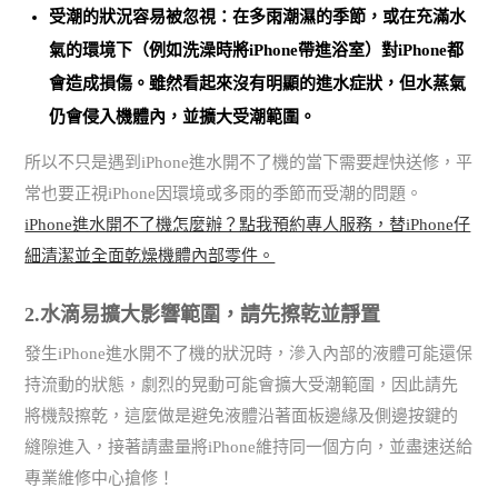
受潮的狀況容易被忽視：在多雨潮濕的季節，或在充滿水
氣的環境下（例如洗澡時將iPhone帶進浴室）對iPhone都
會造成損傷。雖然看起來沒有明顯的進水症狀，但水蒸氣
仍會侵入機體內，並擴大受潮範圍。
所以不只是遇到iPhone進水開不了機的當下需要趕快送修，平
常也要正視iPhone因環境或多雨的季節而受潮的問題。
iPhone進水開不了機怎麼辦？點我預約專人服務，替iPhone仔
細清潔並全面乾燥機體內部零件。
2.水滴易擴大影響範圍，請先擦乾並靜置
發生iPhone進水開不了機的狀況時，滲入內部的液體可能還保
持流動的狀態，劇烈的晃動可能會擴大受潮範圍，因此請先
將機殼擦乾，這麼做是避免液體沿著面板邊緣及側邊按鍵的
縫隙進入，接著請盡量將iPhone維持同一個方向，並盡速送給
專業維修中心搶修！