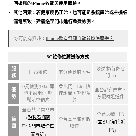
回復您的iPhone效能與使用體驗
。
其他因素：若健康度仍正常，也可能是
系統異常或主機板
漏電所致
，建議送至門市進行免費檢測。
你可能有興趣：
iPhone還有電卻自動關機怎麼辦？
3C維修推薦送修方式
服
收送處(好鄰居
門市維修
宅急便到府收件
務
門市)
0元檢測(iMac薄
免出門，Line快
優
全台都有門市，
型不適用)，輕
速詢問，輕鬆預
勢
方便就近送件
鬆填單預約
約
全台共16間門市
全台18間門市
(
點我看哪間
範
全台本島皆可收
(
立即了解附近
圍
Dr.A門市離你位
取件
門市
)
置最近
)