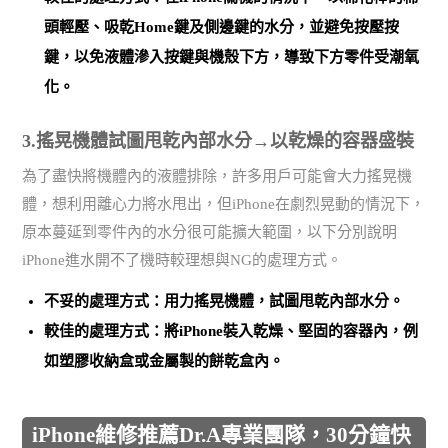
頭輕壓、吸乾Home鍵及側邊鍵的水分，並
避免按壓按
鍵，以免液體滲入按鍵與機殼下方，導致下方零件受潮氧
化
。
3.搖晃機體試圖甩乾內部水分→以乾燥的容器盛裝
為了盡快將機體內的液體排除，許多用戶可能會大力搖晃機
體，想利用離心力將水甩出，但iPhone在劇烈晃動的情況下，
原本蔓延到零件內的水分很可能擴大範圍，以下分別說明
iPhone進水開不了機時較理想與NG的處理方式。
不妥的處理方式：用力搖晃機體，試圖甩乾內部水分。
較佳的處理方式：將iPhone裝入乾燥、堅固的容器內，例
如塑膠收納盒或金屬製的餅乾盒內。
iPhone維修推薦Dr.A專業團隊，30分鐘快