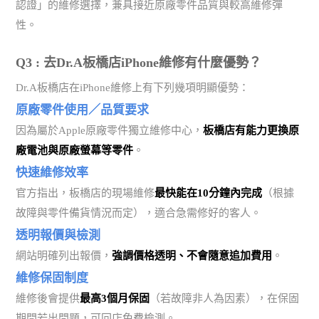
認證」的維修選擇，兼具接近原廠零件品質與較高維修彈
性。
Q3 : 去Dr.A板橋店iPhone維修有什麼優勢？
Dr.A板橋店在iPhone維修上有下列幾項明顯優勢：
原廠零件使用／品質要求
因為屬於Apple原廠零件獨立維修中心，
板橋店有能力更換原
廠電池與原廠螢幕等零件
。
快速維修效率
官方指出，板橋店的現場維修
最快能在10分鐘內完成
（根據
故障與零件備貨情況而定），適合急需修好的客人。
透明報價與檢測
網站明確列出報價，
強調價格透明、不會隨意追加費用
。
維修保固制度
維修後會提供
最高3個月保固
（若故障非人為因素），在保固
期間若出問題，可回店免費檢測。