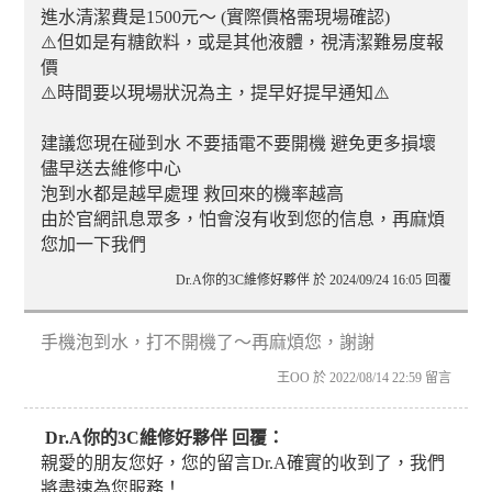
進水清潔費是1500元～ (實際價格需現場確認)
⚠️但如是有糖飲料，或是其他液體，視清潔難易度報
價
⚠️時間要以現場狀況為主，提早好提早通知⚠️
建議您現在碰到水 不要插電不要開機 避免更多損壞
儘早送去維修中心
泡到水都是越早處理 救回來的機率越高
由於官網訊息眾多，怕會沒有收到您的信息，再麻煩
您加一下我們
Dr.A你的3C維修好夥伴 於 2024/09/24 16:05 回覆
手機泡到水，打不開機了～再麻煩您，謝謝
王OO 於 2022/08/14 22:59 留言
Dr.A你的3C維修好夥伴 回覆：
親愛的朋友您好，您的留言Dr.A確實的收到了，我們
將盡速為您服務！