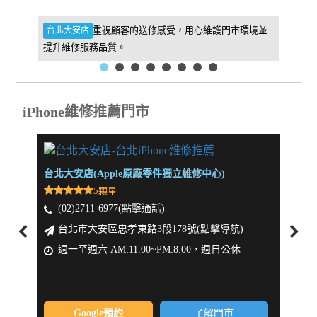
件，維
重視顧客的送修感受，用心維護門市環境並
台北大安店
新北板
提升維修服務品質。
找到我
iPhone維修推薦門市
台北大安店(Apple原廠零件獨立維修中心)
新北板
5顆星
(02)2711-6977(點擊通話)
(0
台北市大安區忠孝東路3段178號(點擊導航)
新
週一至週六 AM:11:00~PM:8:00，週日公休
週一
Google預約
了解門市