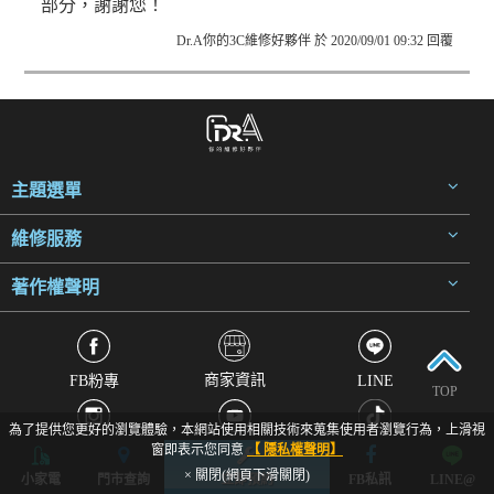
部分，謝謝您！
Dr.A你的3C維修好夥伴 於 2020/09/01 09:32 回覆
主題選單
維修服務
著作權聲明
商家資訊
FB粉專
LINE
TOP
為了提供您更好的瀏覽體驗，本網站使用相關技術來蒐集使用者瀏覽行為，上滑視
Instagram
Youtube
TikTok抖音
窗即表示您同意
【 隱私權聲明】
× 關閉(網頁下滑關閉)
小家電
門市查詢
立即預約
FB私訊
LINE@