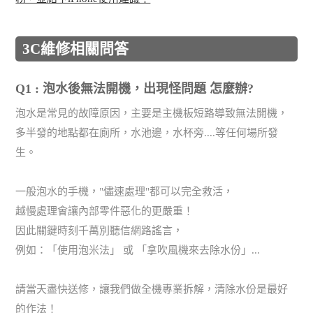
3C維修相關問答
Q1 : 泡水後無法開機，出現怪問題 怎麼辦?
泡水是常見的故障原因，主要是主機板短路導致無法開機，
多半發的地點都在廁所，水池邊，水杯旁....等任何場所發
生。
一般泡水的手機，"儘速處理"都可以完全救活，
越慢處理會讓內部零件惡化的更嚴重！
因此關鍵時刻千萬別聽信網路謠言，
例如：「使用泡米法」 或 「拿吹風機來去除水份」...
請當天盡快送修，讓我們做全機專業拆解，清除水份是最好
的作法！