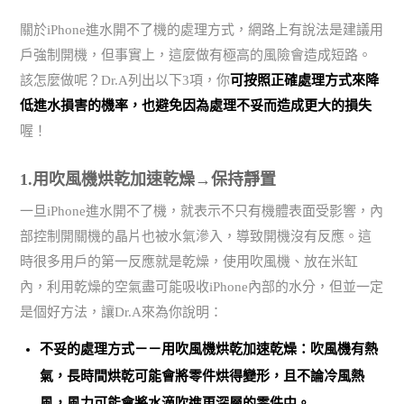
關於iPhone進水開不了機的處理方式，網路上有說法是建議用
戶強制開機，但事實上，這麼做有極高的風險會造成短路。
該怎麼做呢？Dr.A列出以下3項，你
可按照正確處理方式來降
低進水損害的機率，也避免因為處理不妥而造成更大的損失
喔！
1.用吹風機烘乾加速乾燥→保持靜置
一旦iPhone進水開不了機，就表示不只有機體表面受影響，內
部控制開關機的晶片也被水氣滲入，導致開機沒有反應。這
時很多用戶的第一反應就是乾燥，使用吹風機、放在米缸
內，利用乾燥的空氣盡可能吸收iPhone內部的水分，但並一定
是個好方法，讓Dr.A來為你說明：
不妥的處理方式－－用吹風機烘乾加速乾燥：吹風機有熱
氣，長時間烘乾可能會將零件烘得變形，且不論冷風熱
風，風力可能會將水滴吹進更深層的零件中。