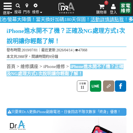
0
搜尋
門市
维修
購物車
登入
選單
大降價！當天換好加碼180天保固！
活動詳情請點我
！
多數品項0元
iPhone維修/價格
筆電維修/價格
Android手機維修/價格
MacBook維修/價
iPhone進水開不了機？正確及NG處理方式1次
說明讓你輕鬆了解！
發布時間:2019/07/01｜
最近更新:2026/04/14
|
47068
本文共2988字，閱讀時間約9分鐘
>
>
>
首頁
維修講座
iPhone維修
iPhone進水開不了機？正確
及NG處理方式1次說明讓你輕鬆了解！
11
只要來Dr.A更換iPhone副廠電池，日後回店不限次數享「終身」優惠！