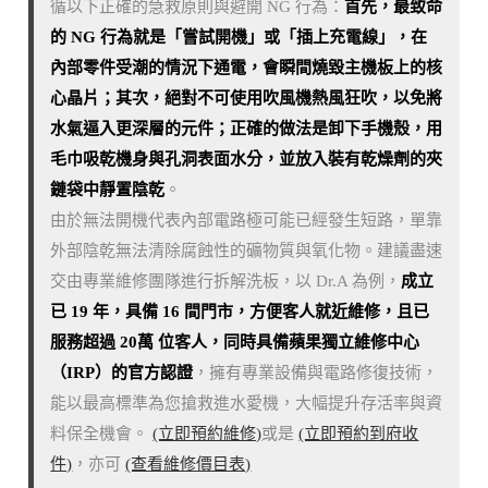
循以下正確的急救原則與避開 NG 行為：
首先，最致命
的 NG 行為就是「嘗試開機」或「插上充電線」，在
內部零件受潮的情況下通電，會瞬間燒毀主機板上的核
心晶片；其次，絕對不可使用吹風機熱風狂吹，以免將
水氣逼入更深層的元件；正確的做法是卸下手機殼，用
毛巾吸乾機身與孔洞表面水分，並放入裝有乾燥劑的夾
鏈袋中靜置陰乾
。
由於無法開機代表內部電路極可能已經發生短路，單靠
外部陰乾無法清除腐蝕性的礦物質與氧化物。建議盡速
交由專業維修團隊進行拆解洗板，以 Dr.A 為例，
成立
已 19 年，具備 16 間門市，方便客人就近維修，且已
服務超過 20萬 位客人，同時具備蘋果獨立維修中心
（IRP）的官方認證
，擁有專業設備與電路修復技術，
能以最高標準為您搶救進水愛機，大幅提升存活率與資
料保全機會。
(立即預約維修)
或是
(立即預約到府收
件)
，亦可
(查看維修價目表)