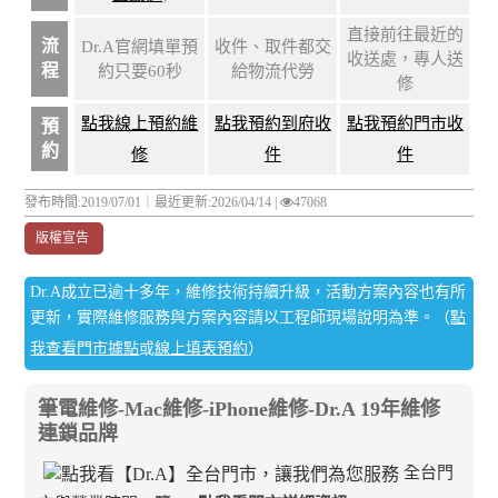
直接前往最近的
流
Dr.A官網填單預
收件、取件都交
收送處，專人送
程
約只要60秒
給物流代勞
修
點我線上預約維
點我預約到府收
點我預約門市收
預
約
修
件
件
發布時間:2019/07/01｜
最近更新:2026/04/14
|
47068
版權宣告
Dr.A成立已逾十多年，維修技術持續升級，活動方案內容也有所
更新，實際維修服務與方案內容請以工程師現場說明為準。（
點
我查看門市據點
或
線上填表預約
）
筆電維修-Mac維修-iPhone維修-Dr.A 19年維修
連鎖品牌
全台門