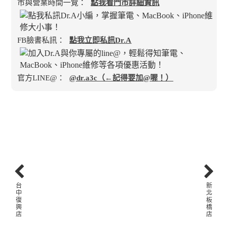
市與營業時間一覽：
點我看門市詳細資訊
FB臉書私訊：
點我立即私訊Dr.A
官方LINE@：
@dr.a3c（←記得要加@喔！）
台
新
中
北
復
板
興
橋
店
店