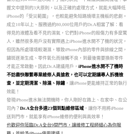
握文中提到的3大原則，以及正確的處理方式，就能大幅降低
iPhone的「受災範圍」，也較能避免短路燒壞主機板的悲劇。
成立10年以上、服務過約80,000位用戶的Dr.A相當了解：看
得見的液體及看不見的濕氣，它們對iPhone的殺傷力有多麼驚
人，雖然很多用戶沒有實際遇上iPhone進水開不了機的狀況，
但因為所處環境較潮濕，導致iPhone內部的零件與排線之間，
鏽斑逐漸生成、零件氧化而接觸不良，到最後需要換新零件
才能正常啟動。因此Dr.A建議用戶，
iPhone進水開不了機時
不妨盡快聯繫專業維修人員搶救，也可以定期讓專人拆機檢
查，並定期清潔、除濕、除鏽
，讓iPhone更能維持正常的執行
效能！
發現iPhone進水無法開機時，你人剛好在路上、在家中、在公
司內？
Dr.A全台多達23個到點維修區域
，讓你不用將iPhone
送到門市，就能享有iPhone維修的便利與高效率！
也歡迎你蒞臨Dr.A全台9間門市，讓維修工程師細心為你服
務，並給予iPhone使用建議！