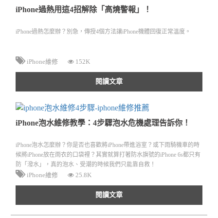
iPhone過熱用這4招解除「高燒警報」！
iPhone過熱怎麼辦？別急，傳授4個方法讓iPhone機體回復正常溫度。
iPhone維修
152K
閱讀文章
iPhone泡水維修教學：4步驟泡水危機處理告訴你！
iPhone泡水怎麼辦？你是否也喜歡將iPhone帶進浴室？或下雨騎機車的時
候將iPhone放在雨衣的口袋裡？其實就算打著防水旗號的iPhone 6s都只有
防「潑水」，真的泡水、受潮的時候我們只能靠自救！
iPhone維修
25.8K
閱讀文章