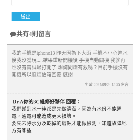
共有4則留言
我的手機是iphone13 昨天因為下大雨 手機不小心進水
後我沒發現.....結果重新開機後 手機自動關機 我就再
也沒有嘗試過打開了 想請問還有救嗎？目前手機沒有
開機所以麻煩信箱回覆 感謝
李 於 2024/09/24 15:55 留言
Dr.A你的3C維修好夥伴 回覆：
我們碰到水一律都是先做清潔，因為有水份不能通
電，通電可能造成更大損壞。
要先去除水分及乾掉的鏽蝕才能做檢測，知道故障地
方有哪些