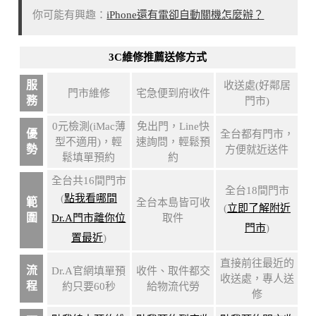
你可能有興趣：
iPhone還有電卻自動關機怎麼辦？
3C維修推薦送修方式
服
收送處(好鄰居
門市維修
宅急便到府收件
務
門市)
0元檢測(iMac薄
免出門，Line快
優
全台都有門市，
型不適用)，輕
速詢問，輕鬆預
勢
方便就近送件
鬆填單預約
約
全台共16間門市
全台18間門市
(
點我看哪間
範
全台本島皆可收
(
立即了解附近
圍
Dr.A門市離你位
取件
門市
)
置最近
)
直接前往最近的
流
Dr.A官網填單預
收件、取件都交
收送處，專人送
程
約只要60秒
給物流代勞
修