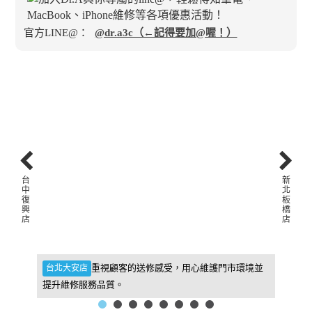
官方LINE@：
@dr.a3c（←記得要加@喔！）
台
新
中
北
復
板
興
橋
店
店
件，維
重視顧客的送修感受，用心維護門市環境並
台北大安店
新北板
提升維修服務品質。
找到我