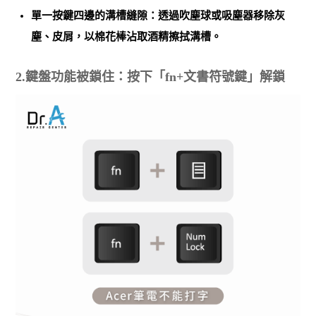
單一按鍵四邊的溝槽縫隙：透過吹塵球或吸塵器移除灰
塵、皮屑，以棉花棒沾取酒精擦拭溝槽。
2.鍵盤功能被鎖住：按下「fn+文書符號鍵」解鎖