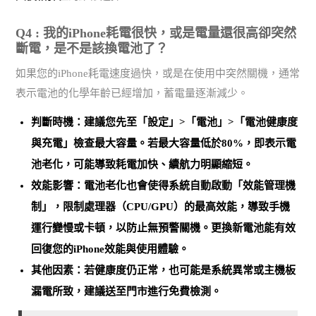
Q4 : 我的iPhone耗電很快，或是電量還很高卻突然
斷電，是不是該換電池了？
如果您的iPhone耗電速度過快，或是在使用中突然關機，通常
表示電池的化學年齡已經增加，蓄電量逐漸減少。
判斷時機：建議您先至「設定」>「電池」>「電池健康度
與充電」檢查最大容量。
若最大容量低於80%，即表示電
池老化
，可能導致耗電加快、續航力明顯縮短。
效能影響：電池老化也會使得系統自動啟動「效能管理機
制」，限制處理器（CPU/GPU）的最高效能，導致手機
運行變慢或卡頓，以防止無預警關機。
更換新電池能有效
回復您的iPhone效能與使用體驗
。
其他因素：若健康度仍正常，也可能是
系統異常或主機板
漏電所致
，建議送至門市進行免費檢測。