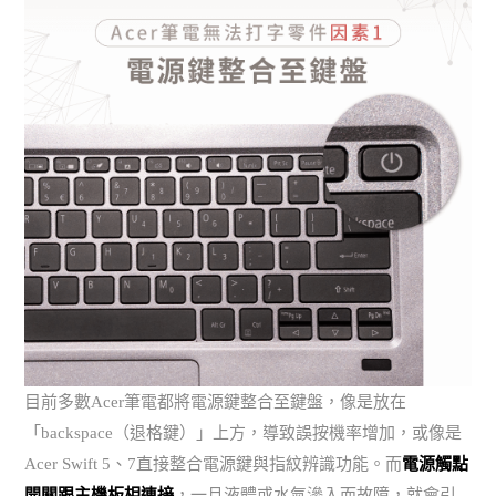
目前多數Acer筆電都將電源鍵整合至鍵盤，像是放在
「backspace（退格鍵）」上方，導致誤按機率增加，或像是
Acer Swift 5、7直接整合電源鍵與指紋辨識功能。而
電源觸點
開關跟主機板相連接
，一旦液體或水氣滲入而故障，就會引