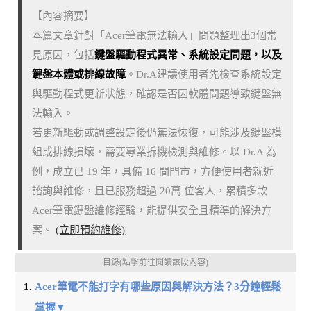
【內容摘要】
本篇文章針對「Acer筆電無法輸入」問題整理出3個常
見原因，包括
鍵盤驅動程式異常、系統設定問題，以及
鍵盤本體或排線故障
。Dr.A建議使用者先檢查系統設定
與驅動程式更新狀態，確認是否因軟體問題導致鍵盤無
法輸入。
若更新驅動或調整設定後仍無法恢復，可能涉及鍵盤模
組或排線損壞，需要專業拆機檢測與維修。以 Dr.A 為
例，成立已 19 年，具備 16 間門市，方便使用者就近
諮詢與維修，且已服務超過 20萬 位客人，累積多款
Acer筆電鍵盤維修經驗，能提供安全且精準的解決方
案。
(立即預約維修)
目錄(點擊前往閱讀該段內容)
Acer筆電不能打字有哪些原因與解決方法？3分鐘輕鬆
掌握▼