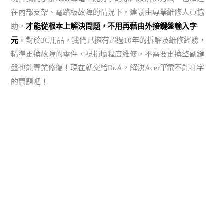
在內部支架、電路板故障的情況下，建議由專業維修人員協
助，
才能從根本上解決問題，不用再藉由外接鍵盤輸入字
元
。對於3C用品，我們已擁有超過10年的拆解及維修經驗，
精準更換故障的零件，視損壞程度維修，不需要更換整副鍵
盤也能專業修復！現在就交給Dr.A，解決Acer筆電不能打字
的問題吧！