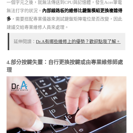
一個字元之後，就無法傳送到CPU與記憶體，發生Acer筆電
無法打字的狀況。
內部線路板的維修比鍵盤模組更換複雜得
多
，需要搭配專業儀器來測試鍵盤矩陣電位是否改變，因此
建議交給專業維修人員來處理。
延伸閱讀：
Dr.A有哪些維修上的優勢？歡迎點我了解。
4.部分按鍵失靈：自行更換按鍵或由專業維修師處
理