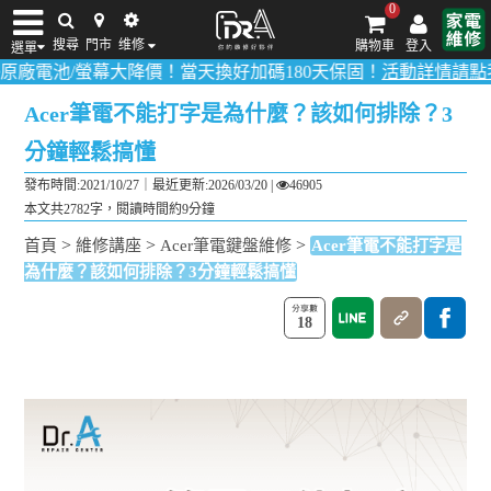
0
搜尋
門市
维修
購物車
登入
選單
螢幕大降價！當天換好加碼180天保固！
活動詳情請點我
！
多數品項0
iPhone維修/價格
筆電維修/價格
Android手機維修/價格
MacBook維修/價
Acer筆電不能打字是為什麼？該如何排除？3
分鐘輕鬆搞懂
發布時間:2021/10/27｜
最近更新:2026/03/20
|
46905
本文共2782字，閱讀時間約9分鐘
>
>
>
首頁
維修講座
Acer筆電鍵盤維修
Acer筆電不能打字是
為什麼？該如何排除？3分鐘輕鬆搞懂
18