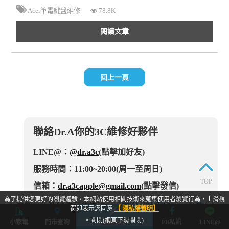
Acer筆電鍵盤維修
78.8K
閱讀文章
回上一頁
聯絡Dr.A你的3C維修好夥伴
LINE@：
@dr.a3c
(點擊加好友)
服務時間：11:00~20:00(周一至周日)
TOP
信箱：
dr.a3capple@gmail.com
(點擊發信)
為了提供您更好的瀏覽體驗，本網站使用相關技術來蒐集使用者瀏覽行為，上滑視
詢價、急件維修預約請洽
Line客服（點我加Dr.A你的3C
窗即表示您同意
【 隱私權聲明】
維修好夥伴好友）
× 關閉(網頁下滑關閉)
小家電
門市查詢
立即預約
FB私訊
LINE@