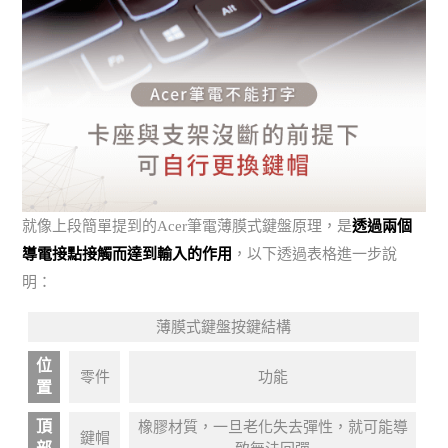
就像上段簡單提到的Acer筆電薄膜式鍵盤原理，是
透過兩個
導電接點接觸而達到輸入的作用
，以下透過表格進一步說
明：
薄膜式鍵盤按鍵結構
位
零件
功能
置
頂
橡膠材質，一旦老化失去彈性，就可能導
鍵帽