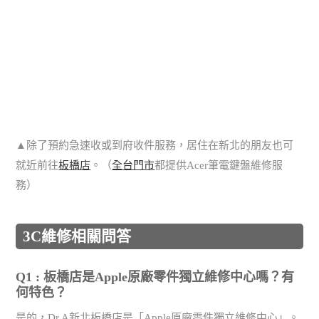
▲除了預約急速收或到府收件服務，居住在新北的朋友也可
就近前往
板橋店
。（
全台門市
都提供Acer筆電鍵盤維修服
務）
3C維修相關問答
Q1 : 板橋店是Apple原廠零件獨立維修中心嗎？有
何特色？
是的，Dr.A新北板橋店是「Apple原廠零件獨立維修中心」。