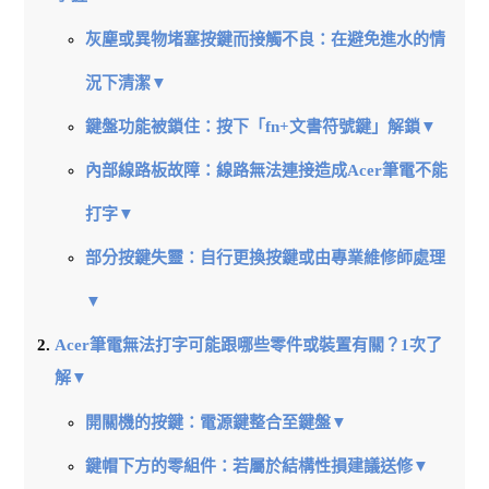
灰塵或異物堵塞按鍵而接觸不良：在避免進水的情
況下清潔▼
鍵盤功能被鎖住：按下「fn+文書符號鍵」解鎖▼
內部線路板故障：線路無法連接造成Acer筆電不能
打字▼
部分按鍵失靈：自行更換按鍵或由專業維修師處理
▼
Acer筆電無法打字可能跟哪些零件或裝置有關？1次了
解▼
開關機的按鍵：電源鍵整合至鍵盤▼
鍵帽下方的零組件：若屬於結構性損建議送修▼