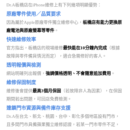
Dr.A板橋店在iPhone維修上有下列幾項明顯優勢：
原廠零件使用／品質要求
因為屬於Apple原廠零件獨立維修中心，
板橋店有能力更換原
廠電池與原廠螢幕等零件
。
快速維修效率
官方指出，板橋店的現場維修
最快能在10分鐘內完成
（根據
故障與零件備貨情況而定），適合急需修好的客人。
透明報價與檢測
網站明確列出報價，
強調價格透明、不會隨意追加費用
。
維修保固制度
維修後會提供
最高3個月保固
（若故障非人為因素），在保固
期間若出問題，可回店免費檢測。
連鎖門市資源與備件庫存支援
Dr.A在台北、新北、桃園、台中、彰化多個地區設有門市，
且多間門市具備蘋果獨立維修認證，若某一門市零件不足，