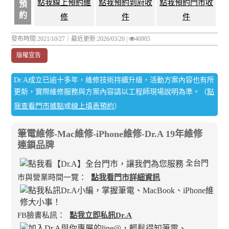
點我線上預約維
點我預約到府收
點我預約門市收
預
約
修
件
件
發布時間:2021/10/27｜
最近更新:2026/03/20
|
46905
版權宣告
Dr.A成立已逾十多年，維修技術持續升級，活動方案內容也有所
更新，實際維修服務與方案內容請以工程師現場說明為準。（
點
我查看門市據點
或
線上填表預約
）
筆電維修-Mac維修-iPhone維修-Dr.A 19年維修
連鎖品牌
全台門
市與營業時間一覽：
點我看門市詳細資訊
FB臉書私訊：
點我立即私訊Dr.A