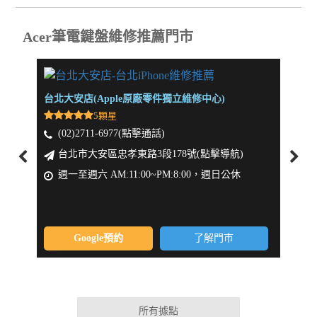
Acer筆電鍵盤維修推薦門市
台北大安店(Apple原廠零件獨立維修中心)
新北板
5顆星
(02)2711-6977(點擊通話)
(0
台北市大安區忠孝東路3段178號(點擊導航)
新
週一至週六 AM:11:00~PM:8:00，週日公休
週一
Google預約
了解門市
所有據點