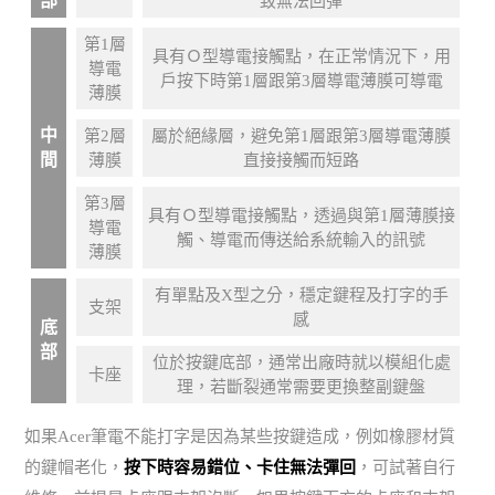
部
致無法回彈
第1層
具有Ｏ型導電接觸點，在正常情況下，用
導電
戶按下時第1層跟第3層導電薄膜可導電
薄膜
中
第2層
屬於絕緣層，避免第1層跟第3層導電薄膜
間
薄膜
直接接觸而短路
第3層
具有Ｏ型導電接觸點，透過與第1層薄膜接
導電
觸、導電而傳送給系統輸入的訊號
薄膜
有單點及X型之分，穩定鍵程及打字的手
支架
感
底
部
位於按鍵底部，通常出廠時就以模組化處
卡座
理，若斷裂通常需要更換整副鍵盤
如果Acer筆電不能打字是因為某些按鍵造成，例如橡膠材質
的鍵帽老化，
按下時容易錯位、卡住無法彈回
，可試著自行