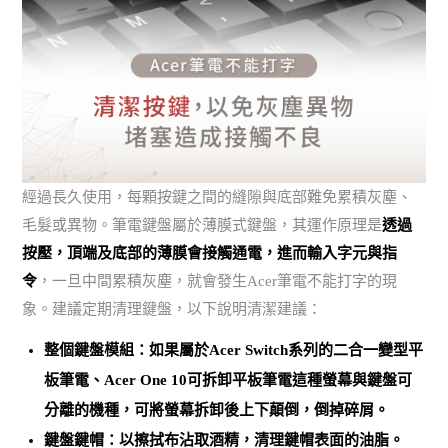
經過長久使用，每顆按鍵之間的縫隙與底部難免累積灰塵、
毛髮或異物。筆電鍵盤屬於薄膜式鍵盤，其運作原理是
透過
按壓，頂端及底部的薄膜會接觸通電，進而輸入字元與指
令
，一旦中間累積灰塵，就會發生Acer筆電不能打字的現
象。建議定期清理鍵盤，以下說明清潔建議：
整個鍵盤模組：如果屬於Acer Switch系列的二合一變型平
板筆電、Acer One 10可拆卸平板筆電這種螢幕與鍵盤可
分離的機種，可將螢幕拆卸後上下顛倒，倒掉碎屑。
鍵盤鍵帽：以擦拭布沾取酒精，清理鍵帽表面的油脂。