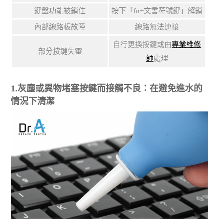
鍵盤功能被鎖住
按下「fn+文書符號鍵」解鎖
內部線路板故障
線路無法連接
自行更換按鍵或由
專業維修
部分按鍵失靈
師
處理
1.灰塵或異物堵塞按鍵而接觸不良：在避免進水的
情況下清潔