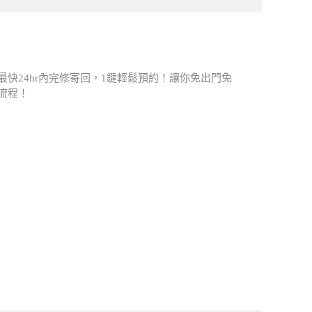
快24hr內完修寄回，1鍵輕鬆預約！讓你免出門免
流程！