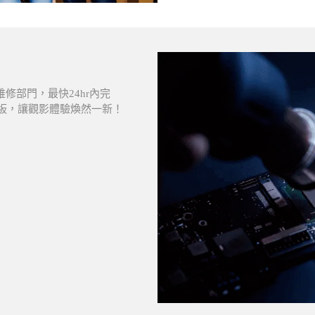
維修部門，最快24hr內完
D面板，讓觀影體驗煥然一新！