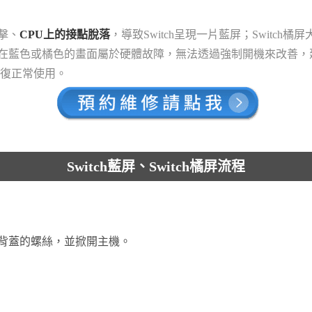
撞擊、
CPU上的接點脫落
，導致Switch呈現一片藍屏；Switch
h卡在藍色或橘色的畫面屬於硬體故障，無法透過強制開機來改善，建議
恢復正常使用。
Switch藍屏、Switch橘屏流程
背蓋的螺絲，並掀開主機。