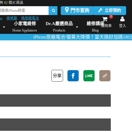
有
62
個3C商品
門市查詢
立即預約
0
ne
換螢幕
換原廠電池
Dyson維修/價格
Mac Mini維修/價格
iMac維修/價格
Xbox維修/價格
伊萊
小家電維修
Dr.A嚴選商品
維修講座
購物車
登入
Home Appliances
Products
Blog
iPhone原廠電池/螢幕大降價！當天換好加碼180天保固！
活動