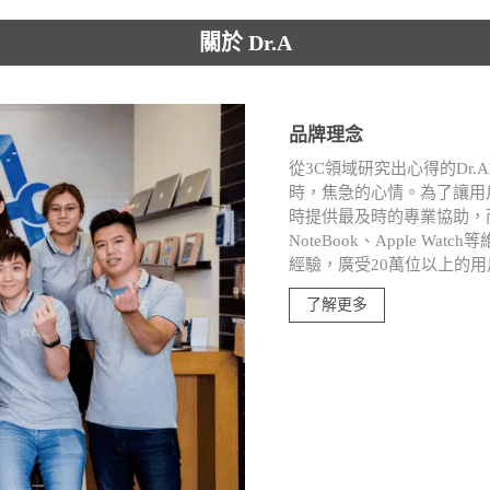
關於 Dr.A
品牌理念
從3C領域研究出心得的Dr
時，焦急的心情。為了讓用
時提供最及時的專業協助，而深入i
NoteBook、Apple W
經驗，廣受20萬位以上的
了解更多