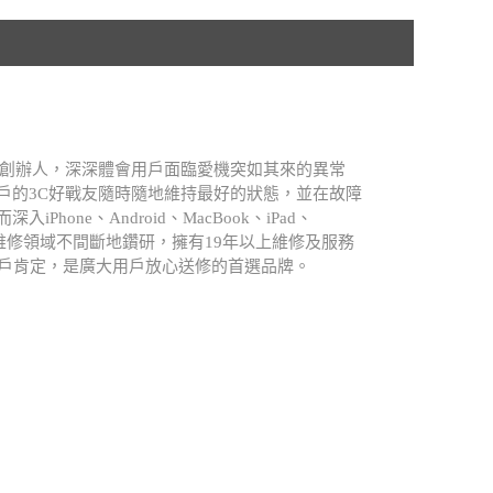
.A創辦人，深深體會用戶面臨愛機突如其來的異常
戶的3C好戰友隨時隨地維持最好的狀態，並在故障
Phone、Android、MacBook、iPad、
atch等維修領域不間斷地鑽研，擁有19年以上維修及服務
用戶肯定，是廣大用戶放心送修的首選品牌。