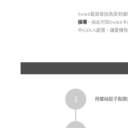
Switch藍屏是因為受到
損壞
，由此可知Switc
中心Dr.A處理，讓愛機
1
用螺絲起子鬆開