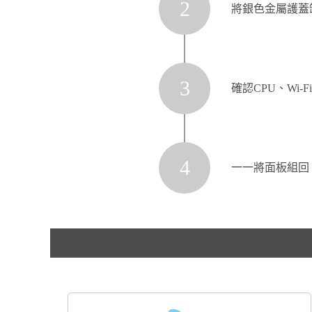
2
將銀色金屬護蓋
3
確認CPU、Wi
4
一一將面板組回