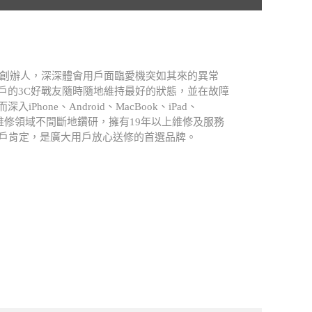
.A創辦人，深深體會用戶面臨愛機突如其來的異常
戶的3C好戰友隨時隨地維持最好的狀態，並在故障
Phone、Android、MacBook、iPad、
atch等維修領域不間斷地鑽研，擁有19年以上維修及服務
用戶肯定，是廣大用戶放心送修的首選品牌。