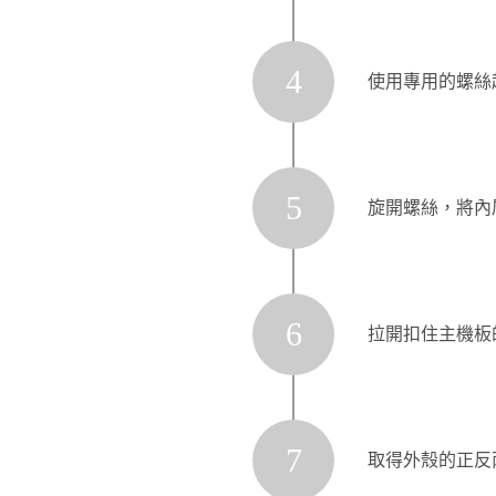
4
使用專用的螺絲
5
旋開螺絲，將內
6
拉開扣住主機板
7
取得外殼的正反