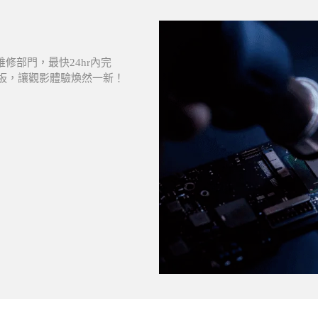
維修部門，最快24hr內完
D面板，讓觀影體驗煥然一新！