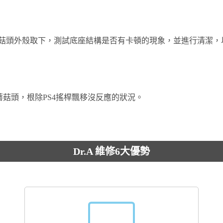
菇頭外殼取下，測試底座結構是否有卡頓的現象，並進行清潔，
蘑菇頭，根除PS4搖桿飄移沒反應的狀況。
Dr.A 維修6大優勢