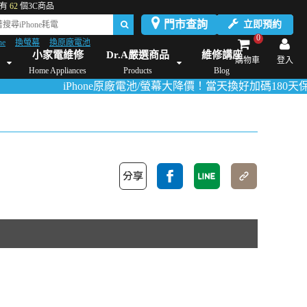
有
62
個3C商品
門市查詢
立即預約
0
ne
換螢幕
換原廠電池
Dyson維修/價格
Mac Mini維修/價格
iMac維修/價格
Xbox維修/價格
伊萊
小家電維修
Dr.A嚴選商品
維修講座
購物車
登入
Home Appliances
Products
Blog
iPhone原廠電池/螢幕大降價！當天換好加碼180天保固！
活動詳