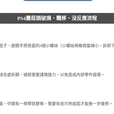
PS4蘑菇頭破損、飄移、沒反應流程
起子，旋開手把背面的4個小螺絲（小螺絲規格相當細小，拆卸
接合處拆開，過程需要謹慎施力，以免造成內部零件毀壞。
面，中間有一條帶狀膠條，需要有技巧地拔起才能進一步維修。