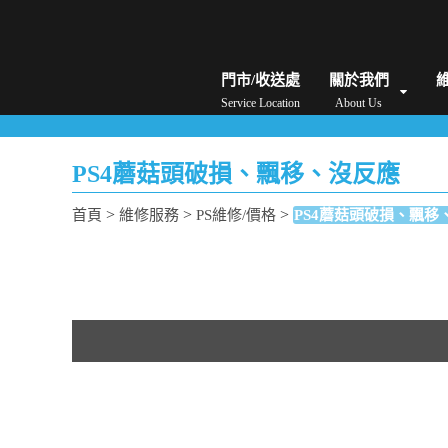
iPhone維修/價格
筆電維修/價格
Android手機維修/價格
MacBook維修/價
門市/收送處
關於我們
Service Location
About Us
PS4蘑菇頭破損、飄移、沒反應
>
>
>
首頁
維修服務
PS維修/價格
PS4蘑菇頭破損、飄移