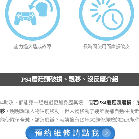
施力過大造成故障
長時間使用而磨損破皮
PS4蘑菇頭破損、飄移、沒反應介紹
PS4助攻，都能讓一場遊戲更加身歷其境，但
若PS4蘑菇頭磨損
移
，明明想讓人物往前移動，但人物移動了幾步後卻自動往後走
能使隊伍全滅，該怎麼辦？就讓擁有19年3C維修經驗的Dr.A幫