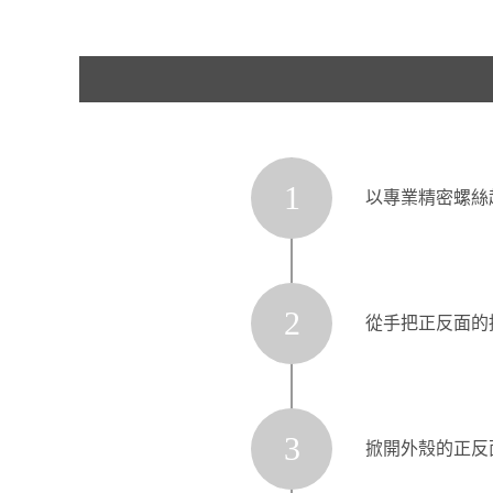
1
以專業精密螺絲
2
從手把正反面的
3
掀開外殼的正反