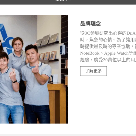
品牌理念
從3C領域研究出心得的Dr
時，焦急的心情。為了讓用
時提供最及時的專業協助，而深入i
NoteBook、Apple W
經驗，廣受20萬位以上的
了解更多