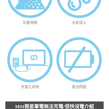
灰塵堆積
水氣侵入
充電孔故障
電池問題
MSI微星筆電無法充電/很快沒電介紹