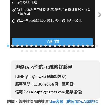
(02)2282-1688
(
新北市蘆洲區中正路18號1樓真功夫養身會館、京華
大廈隔壁
週
週二~週六AM:11:00~PM:8:00，週日週一公休
了解門市
聯絡Dr.A你的3C維修好夥伴
LINE@：
@dr.a3c
(點擊加好友)
服務時間：11:00~20:00(周一至周日)
信箱：
dr.a3capple@gmail.com
(點擊發信)
詢價、急件維修預約請洽
Line客服（點我加Dr.A你的3C