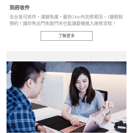
到府收件
全台皆可收件，滿額免運。最快24hr內完修寄回，1鍵輕鬆
預約！讓你免出門免跑門市也能讓愛機進入維修流程！
了解更多