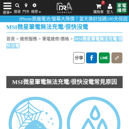
0
搜尋
門市
维修
購物車
登入
選單
iPhone原廠電池/螢幕大降價！當天換好加碼180天保固！
活動
iPhone維修/價格
筆電維修/價格
Android手機維修/價格
MacBook維修/價
MSI微星筆電無法充電/很快沒電
>
>
>
首頁
維修服務
筆電維修/價格
MSI微星筆電無法充電/很
快沒電
MSI微星筆電無法充電/很快沒電常見原因