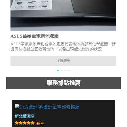
ASUS華碩筆電電池膨脹
進
ASUS筆電電池老化或電池膨脹代表電池內部有化學氣體，建
議盡快換新並回收舊電池，以免出現起火爆炸的狀況
了解更多
服務據點推薦
新北蘆洲店
新北
5顆星