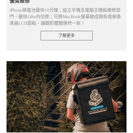
優質維修
iPhone換電池最快10分鐘；設立手機及電腦主機板維修部
門，最快24hr內完修；可將MacBook螢幕總成換新或單換
液晶LCD面板，讓觀影體驗煥然一新！
了解更多