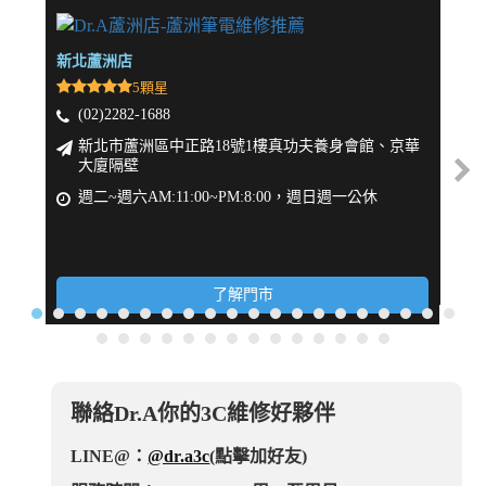
新北蘆洲店
新北
5顆星
(02)2282-1688
(
新北市蘆洲區中正路18號1樓真功夫養身會館、京華
大廈隔壁
週
週二~週六AM:11:00~PM:8:00，週日週一公休
了解門市
聯絡Dr.A你的3C維修好夥伴
LINE@：
@dr.a3c
(點擊加好友)