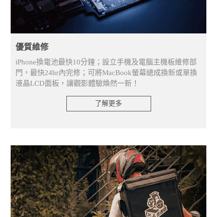
優質維修
iPhone換電池最快10分鐘；設立手機及電腦主機板維修部
門，最快24hr內完修；可將MacBook螢幕總成換新或單換
液晶LCD面板，讓觀影體驗煥然一新！
了解更多