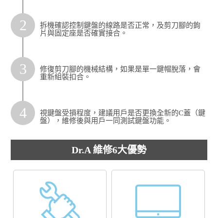
2
拆機確認控制鍵盤的線路是否正常，及剪刀腳的鉤
片與固定座是否確實接合。
3
修復剪刀腳的機械結構，如果是單一鍵帽脫落，會
重新組裝扣合。
4
視鍵盤受損程度，建議用戶是否更換全新的C蓋（鍵
盤），維修後與用戶一同測試鍵盤功能。
Dr.A 維修6大優勢