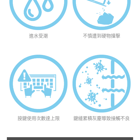
進水受潮
不慎遭到硬物撞擊
按鍵使用次數達上限
鍵縫累積灰塵導致接觸不良