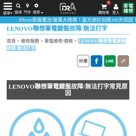
0
搜尋
門市
维修
購物車
登入
選單
iPhone原廠電池/螢幕大降價！當天換好加碼180天保固！
活動詳
iPhone維修/價格
筆電維修/價格
Android手機維修/價格
MacBook維修/價
LENOVO聯想筆電鍵盤故障/無法打字
>
>
>
首頁
維修服務
筆電維修/價格
LENOVO聯想筆電鍵盤
故障/無法打字
LENOVO聯想筆電鍵盤故障/無法打字常見原
因