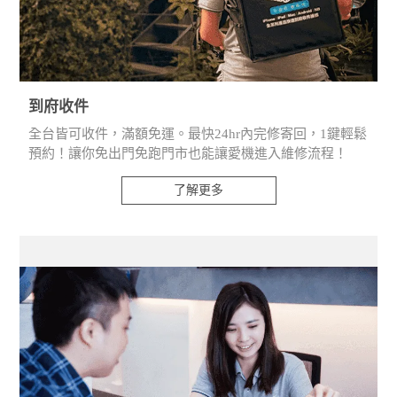
到府收件
全台皆可收件，滿額免運。最快24hr內完修寄回，1鍵輕鬆
預約！讓你免出門免跑門市也能讓愛機進入維修流程！
了解更多