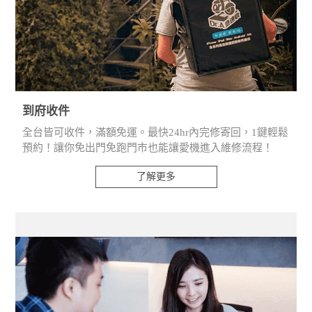
到府收件
全台皆可收件，滿額免運。最快24hr內完修寄回，1鍵輕鬆
預約！讓你免出門免跑門市也能讓愛機進入維修流程！
了解更多