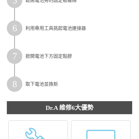
5
鬆開電池旁的固定板螺絲
6
利用專用工具挑起電池連接器
7
掀開電池下方固定黏膠
8
取下電池並換新
Dr.A 維修6大優勢