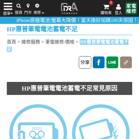
0
搜尋
門市
维修
購物車
登入
選單
iPhone原廠電池/螢幕大降價！當天換好加碼180天保固！
活動詳
iPhone維修/價格
筆電維修/價格
Android手機維修/價格
MacBook維修/價
HP惠普筆電電池蓄電不足
>
>
>
首頁
維修服務
筆電維修/價格
HP惠普筆電電池蓄電不
足
HP惠普筆電電池蓄電不足常見原因