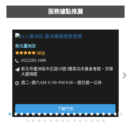
服務據點推薦
新北蘆洲店
新北
5顆星
(02)2282-1688
(
新北市蘆洲區中正路18號1樓真功夫養身會館、京華
大廈隔壁
週
週二~週六AM:11:00~PM:8:00，週日週一公休
了解門市