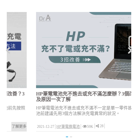
3
HP筆電電池充不進去或充不滿怎麼辦？3個改善方式
及原因一次了解
照
HP筆電電池充不進去或充不滿不一定是單一零件故障，換電
池前建議先用3個方法解決充電異常的狀況。
28
多
2021-12-27
HP筆電換電池
59K
了解更多