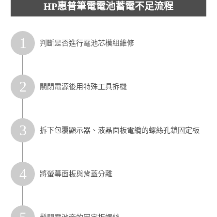
HP惠普筆電電池蓄電不足流程
1
判斷是否進行電池芯模組維修
2
關閉電源後用特殊工具拆機
3
拆下包覆顯示器、液晶面板電纜的螺絲孔鎖固定板
4
將螢幕面板與背蓋分離