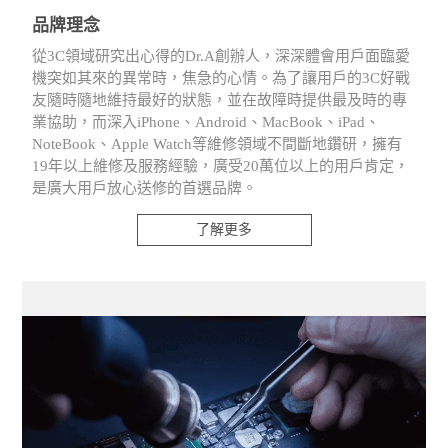
品牌理念
從3C領域研究出心得的Dr.A創辦人，深深體會用戶面臨愛
機突如其來的異常時，焦急的心情。為了讓用戶的3C好戰
友隨時隨地維持最好的狀態，並在故障時提供最及時的專
業協助，而深入iPhone、Android、MacBook、iPad、
NoteBook、Apple Watch等維修領域不間斷地鑽研，擁有
19年以上維修及服務經驗，廣受20萬位以上的用戶肯定，
是廣大用戶放心送修的首選品牌。
了解更多