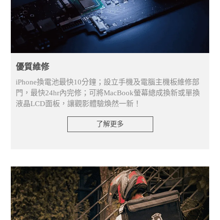
優質維修
iPhone換電池最快10分鐘；設立手機及電腦主機板維修部
門，最快24hr內完修；可將MacBook螢幕總成換新或單換
液晶LCD面板，讓觀影體驗煥然一新！
了解更多