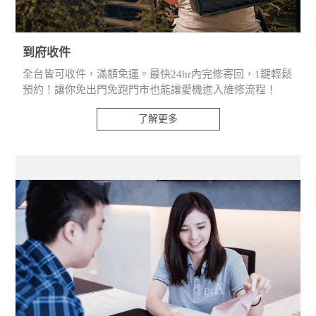
到府收件
全台皆可收件，滿額免運。最快24hr內完修寄回，1鍵輕鬆
預約！讓你免出門免跑門市也能讓愛機進入維修流程！
了解更多