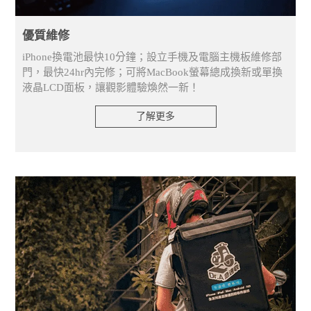
優質維修
iPhone換電池最快10分鐘；設立手機及電腦主機板維修部
門，最快24hr內完修；可將MacBook螢幕總成換新或單換
液晶LCD面板，讓觀影體驗煥然一新！
了解更多