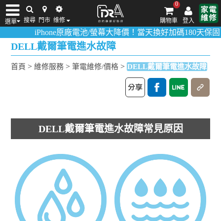
0
搜尋
門市
维修
購物車
登入
選單
iPhone原廠電池/螢幕大降價！當天換好加碼180天保固！
活動
iPhone維修/價格
筆電維修/價格
Android手機維修/價格
MacBook維修/價
DELL戴爾筆電進水故障
>
>
>
首頁
維修服務
筆電維修/價格
DELL戴爾筆電進水故障
DELL戴爾筆電進水故障常見原因