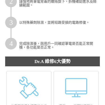
2
謹慎地將筆電背蓋的螺絲旋下，拆機確認進水及綠
鏽範圍。
3
以特殊藥劑除濕，並將短路受損的電路修復。
4
完成除濕後，與用戶一同確認筆電是否能正常開
機，各功能是否正常。
Dr.A 維修6大優勢