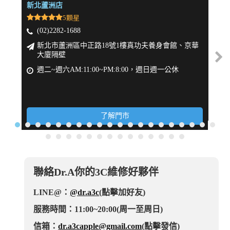
新北蘆洲店
新北
5顆星
(02)2282-1688
(
新北市蘆洲區中正路18號1樓真功夫養身會館、京華
大廈隔壁
週
週二~週六AM:11:00~PM:8:00，週日週一公休
了解門市
聯絡Dr.A你的3C維修好夥伴
LINE@：
@dr.a3c
(點擊加好友)
服務時間：11:00~20:00(周一至周日)
信箱：
dr.a3capple@gmail.com
(點擊發信)