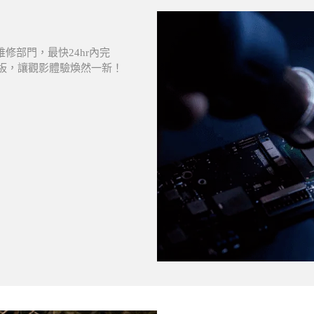
維修部門，最快24hr內完
D面板，讓觀影體驗煥然一新！