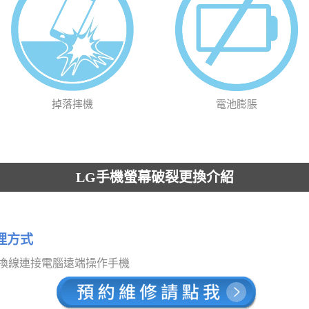
掉落摔機
電池膨脹
LG手機螢幕破裂更換介紹
理方式
TG轉換線連接電腦遠端操作手機