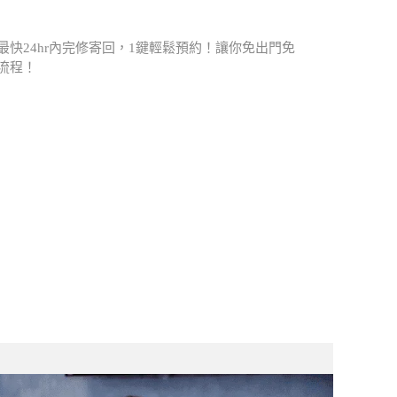
快24hr內完修寄回，1鍵輕鬆預約！讓你免出門免
流程！