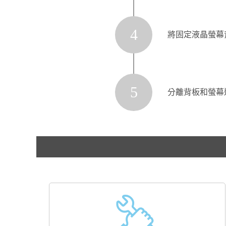
4
將固定液晶螢幕
5
分離背板和螢幕