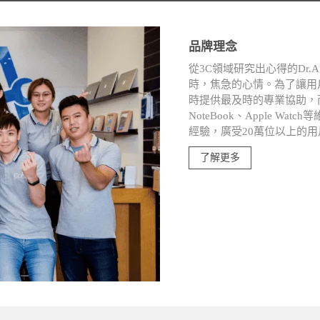
品牌理念
從3C領域研究出心得的Dr
時，焦急的心情。為了讓用
時提供最及時的專業協助，而深入i
NoteBook、Apple W
經驗，廣受20萬位以上的
了解更多