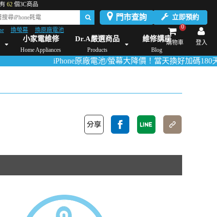
有
62
個3C商品
門市查詢
立即預約
0
ne
換螢幕
換原廠電池
Dyson維修/價格
Mac Mini維修/價格
iMac維修/價格
Xbox維修/價格
伊萊
小家電維修
Dr.A嚴選商品
維修講座
購物車
登入
Home Appliances
Products
Blog
iPhone原廠電池/螢幕大降價！當天換好加碼180天保固！
活動