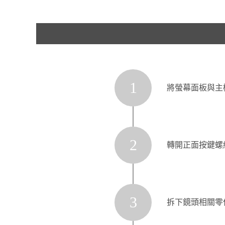
1
將螢幕面板與主
2
轉開正面按鍵螺
3
拆下鏡頭相關零