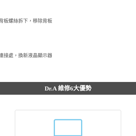
背板螺絲拆下，移除背板
連接處，換新液晶顯示器
Dr.A 維修6大優勢