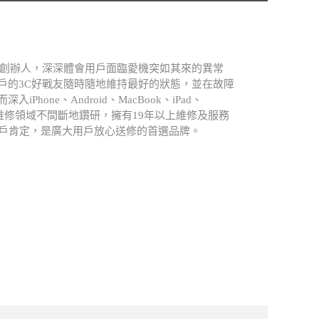
.A創辦人，深深體會用戶面臨愛機突如其來的異常
戶的3C好戰友隨時隨地維持最好的狀態，並在故障
Phone、Android、MacBook、iPad、
atch等維修領域不間斷地鑽研，擁有19年以上維修及服務
用戶肯定，是廣大用戶放心送修的首選品牌。