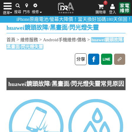
0
搜尋
門市
维修
購物車
登入
選單
iPhone原廠電池/螢幕大降價！當天換好加碼180天保固！
活動詳
iPhone維修/價格
筆電維修/價格
Android手機維修/價格
MacBook維修/價
huawei鏡頭故障/黑畫面/閃光燈失靈
>
>
>
首頁
維修服務
Android手機維修/價格
huawei鏡頭故障/
黑畫面/閃光燈失靈
huawei鏡頭故障/黑畫面/閃光燈失靈常見原因