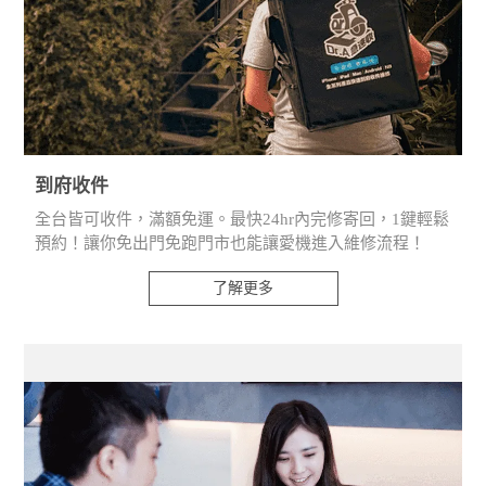
到府收件
全台皆可收件，滿額免運。最快24hr內完修寄回，1鍵輕鬆
預約！讓你免出門免跑門市也能讓愛機進入維修流程！
了解更多