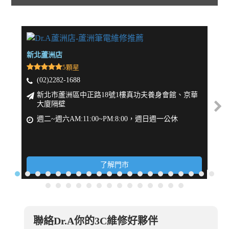
新北蘆洲店
新北
5顆星
(02)2282-1688
(
新北市蘆洲區中正路18號1樓真功夫養身會館、京華
大廈隔壁
週
週二~週六AM:11:00~PM:8:00，週日週一公休
了解門市
聯絡Dr.A你的3C維修好夥伴