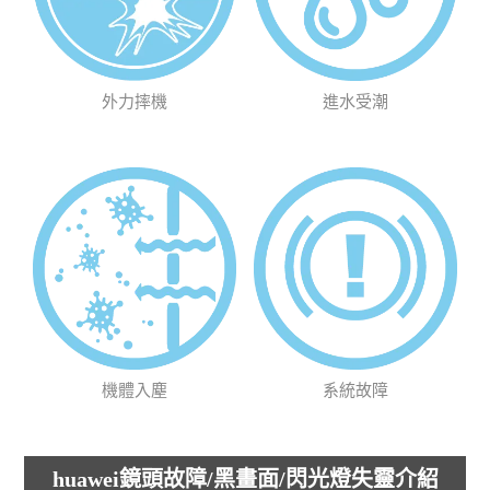
外力摔機
進水受潮
機體入塵
系統故障
huawei鏡頭故障/黑畫面/閃光燈失靈介紹