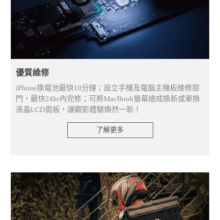
優質維修
iPhone換電池最快10分鐘；設立手機及電腦主機板維修部
門，最快24hr內完修；可將MacBook螢幕總成換新或單換
液晶LCD面板，讓觀影體驗煥然一新！
了解更多