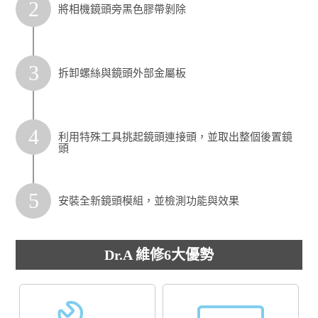
2
將相機鏡頭旁黑色膠帶剝除
3
拆卸螺絲與鏡頭外部金屬板
4
利用特殊工具挑起鏡頭連接頭，並取出整個後置鏡
頭
5
安裝全新鏡頭模組，並檢測功能與效果
Dr.A 維修6大優勢