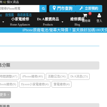
有
62
個3C商品
門市查詢
立即預約
0
ne
換螢幕
換原廠電池
Dyson維修/價格
Mac Mini維修/價格
iMac維修/價格
Xbox維修/價格
伊萊
小家電維修
Dr.A嚴選商品
維修講座
購物車
登入
Home Appliances
Products
Blog
iPhone原廠電池/螢幕大降價！當天換好加碼180天保固！
活
息分類
時間調整(47)
iPhone維修(40)
活動公告(34)
Dr.A消息(25)
Book維修(9)
Dyson小家電維修(4)
筆電維修(4)
更多 +