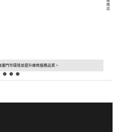
板
橋
店
維護門市環境並提升維修服務品質。
新北板橋