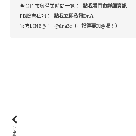
全台門市與營業時間一覽：
點我看門市詳細資訊
FB臉書私訊：
點我立即私訊Dr.A
官方LINE@：
@dr.a3c（←記得要加@喔！）
台
中