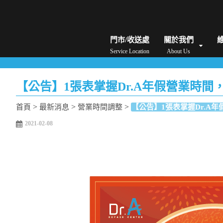
iPhone維修/價格
筆電維修/價格
Android手機維修/價格
MacBook維修/價
門市/收送處
關於我們
Service Location
About Us
【公告】1張表掌握Dr.A年假營業時間，祝福
>
>
>
首頁
最新消息
營業時間調整
【公告】1張表掌握Dr.A年假
2021-02-08