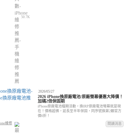
50.7K
2026/05/27
2026 iPhone換原廠電池/原廠螢幕優惠大降價！
加碼2倍保固期
iPhone原廠電池檔期活動，換IRP原廠電池螢幕就是現
在！價格超佛，延長至半年保固，同序號換第2顆官方
價6折！
hone維修
閱讀消息