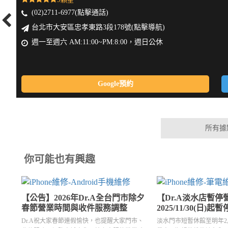
(02)2711-6977(點擊通話)
台北市大安區忠孝東路3段178號(點擊導航)
週一至週六 AM:11:00~PM:8:00，週日公休
Google預約
所有據
你可能也有興趣
【公告】2026年Dr.A全台門市除夕
【Dr.A淡水店暫停
春節營業時間與收件服務調整
2025/11/30(日)起
Dr.A祝大家春節連假愉快，也提醒大家門市、
淡水門市短暫休館至明年