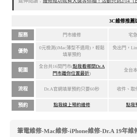
延伸閱讀：
維修成功就有大獎等你抽！活動只到2/14
3C維修推薦
服務
門市維修
宅
0元檢測(iMac薄型不適用)，輕鬆
免出門，Li
優勢
填單預約
全台共16間門市(
點我看哪間Dr.A
範圍
全台
門市離你位置最近
)
流程
Dr.A官網填單預約只要60秒
收件、取
預約
點我線上預約維修
點我
筆電維修-Mac維修-iPhone維修-Dr.A 19