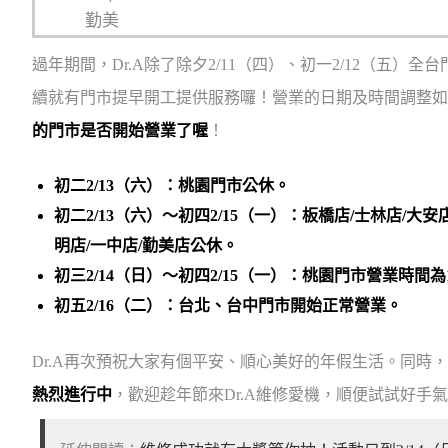
勤美
過年期間，Dr.A除了除夕2/11（四）、初一2/12（五）
續就有門市提早開工提供服務囉！營業的日期及時間調整如
的門市是否開始營業了喔
！
初二2/13（六）：桃園門市公休。
初二2/13（六）～初四2/15（一）：板橋店/士林店/大安店/
明店/一中店/勤美店公休。
初三2/14（日）～初四2/15（一）：桃園門市營業時間為10:0
初五2/16（二）：台北、台中門市開始正常營業。
Dr.A再次預祝大家有個平安、順心美好的年假生活。同時，
熱烈進行中
，歡迎趁年節來Dr.A維修愛機，順便試試好手