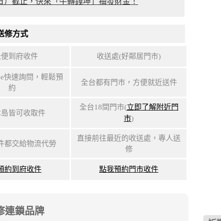
（日）截止，快來「牛轉錢坤」抽發財金！
送修方式
急便到府收件
收送處(好鄰居門市)
ne快速詢問，輕鬆預
全台都有門市，方便就近送件
約
全台18間門市(
立即了解附近門
本島皆可收取件
市
)
直接前往最近的收送處，專人送
件都交給物流代勞
修
預約到府收件
點我預約門市收件
年維修連鎖品牌