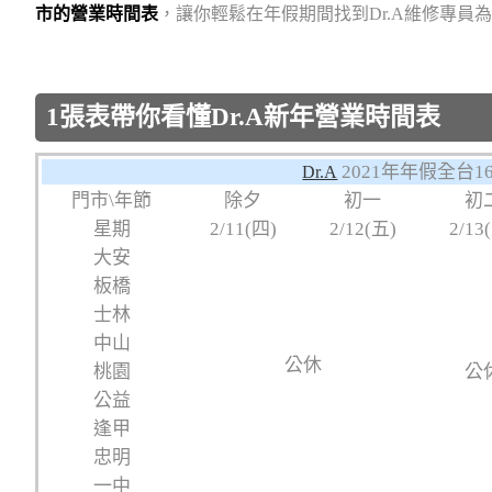
市的營業時間表
，讓你輕鬆在年假期間找到Dr.A維修專員
1張表帶你看懂Dr.A新年營業時間表
2021年年假全台
Dr.A
門市\年節
除夕
初一
初
星期
2/11(四)
2/12(五)
2/13
大安
板橋
士林
中山
公休
桃園
公
公益
逢甲
忠明
一中