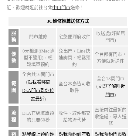
近，歡迎就近前往台北
中山門市
送修！
3C維修推薦送修方式
服
收送處(好鄰居
門市維修
宅急便到府收件
務
門市)
0元檢測(iMac薄
免出門，Line快
優
全台都有門市，
型不適用)，輕
速詢問，輕鬆預
勢
方便就近送件
鬆填單預約
約
全台共16間門市
全台18間門市
(
點我看哪間
範
全台本島皆可收
(
立即了解附近
圍
Dr.A門市離你位
取件
門市
)
置最近
)
直接前往最近的
流
Dr.A官網填單預
收件、取件都交
收送處，專人送
程
約只要60秒
給物流代勞
修
點我線上預約維
點我預約到府收
點我預約門市收
預