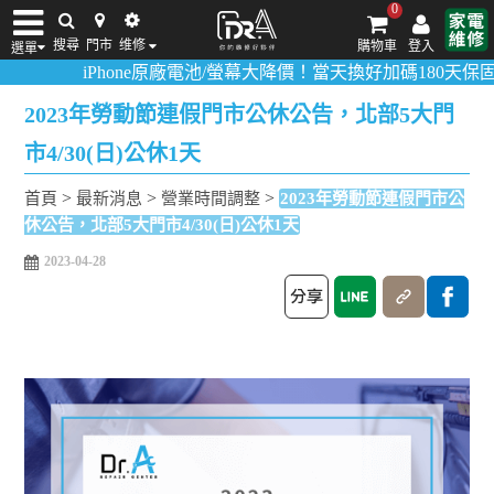
0
搜尋
門市
维修
購物車
登入
選單
iPhone原廠電池/螢幕大降價！當天換好加碼180天保固！
活
iPhone維修/價格
筆電維修/價格
Android手機維修/價格
MacBook維修/價
2023年勞動節連假門市公休公告，北部5大門
市4/30(日)公休1天
>
>
>
首頁
最新消息
營業時間調整
2023年勞動節連假門市公
休公告，北部5大門市4/30(日)公休1天
2023-04-28