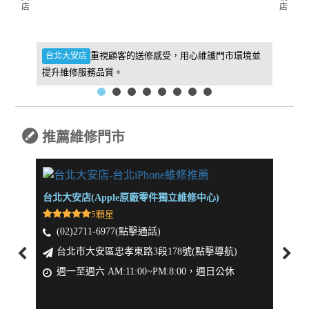
店
店
件，維
重視顧客的送修感受，用心維護門市環境並
台北大安店
新北板
提升維修服務品質。
找到我
推薦維修門市
台北大安店(Apple原廠零件獨立維修中心)
新北板
5顆星
(02)2711-6977(點擊通話)
(0
台北市大安區忠孝東路3段178號(點擊導航)
新
週一至週六 AM:11:00~PM:8:00，週日公休
週一