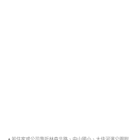
▲若住家或公司靠近林森北路、中山國小、大佳河濱公園附