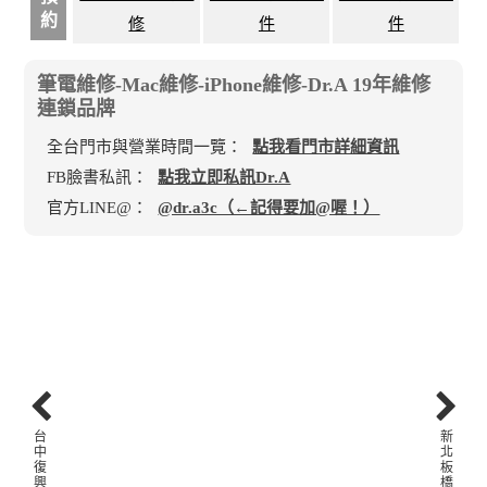
約
修
件
件
筆電維修-Mac維修-iPhone維修-Dr.A 19年維修
連鎖品牌
全台門市與營業時間一覽：
點我看門市詳細資訊
FB臉書私訊：
點我立即私訊Dr.A
官方LINE@：
@dr.a3c（←記得要加@喔！）
台
新
中
北
復
板
興
橋