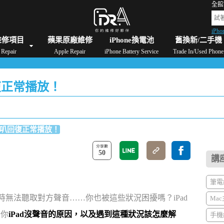
全館
iPho
格
iPad維修/價格
Switch維修/價格
Apple Watch維修/價格
AirPods維修/價格
維修項目
蘋果原廠維修
iPhone換電池
舊換新/二手機
Repair
Apple Repair
iPhone Battery Service
Trade In/Used Phone
回復正常播放！
d喇叭回復正常播放！
50
講
筆電維
話時無法聽取對方聲音……你也被這些狀況困擾嗎？iPad
Mac
訴你
iPad沒聲音的原因，以及遇到這種狀況該怎麼解
手機維