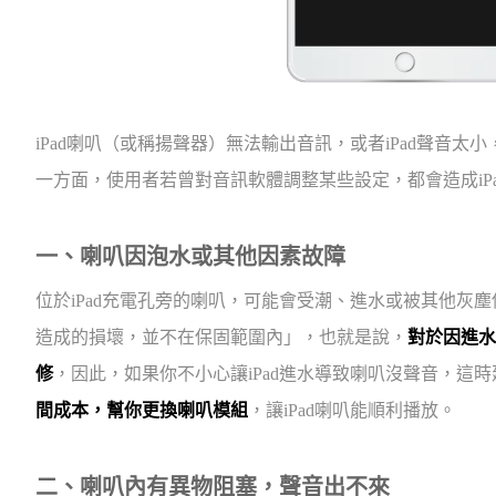
iPad喇叭（或稱揚聲器）無法輸出音訊，或者iPad聲音
一方面，使用者若曾對音訊軟體調整某些設定，都會造成iP
一、喇叭因泡水或其他因素故障
位於iPad充電孔旁的喇叭，可能會受潮、進水或被其他灰
造成的損壞，並不在保固範圍內」，也就是說，
對於因進水
修
，因此，如果你不小心讓iPad進水導致喇叭沒聲音，這
間成本，幫你更換喇叭模組
，讓iPad喇叭能順利播放。
二、喇叭內有異物阻塞，聲音出不來