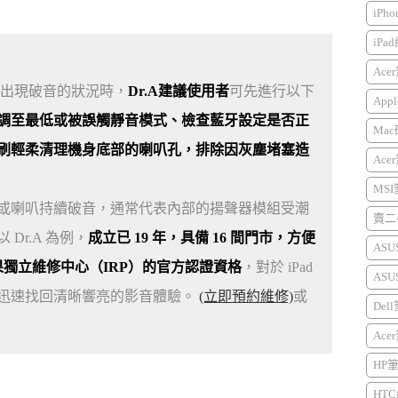
iPh
iPa
Ace
弱或出現破音的狀況時，
Dr.A建議使用者
可先進行以下
Appl
調至最低或被誤觸靜音模式、檢查藍牙設定是否正
Mac
刷輕柔清理機身底部的喇叭孔，排除因灰塵堵塞造
Ace
MS
發聲或喇叭持續破音，通常代表內部的揚聲器模組受潮
賣二手
r.A 為例，
成立已 19 年，具備 16 間門市，方便
AS
果獨立維修中心（IRP）的官方認證資格
，對於 iPad
AS
迅速找回清晰響亮的影音體驗。
(立即預約維修)
或
Del
Ace
HP
HTC