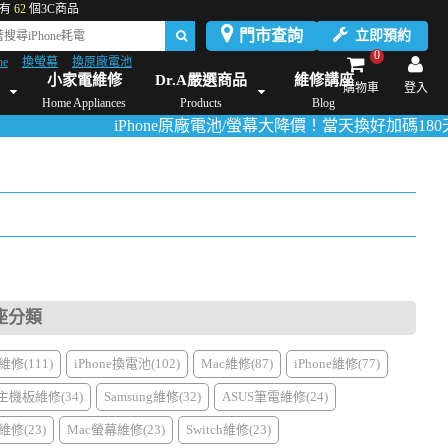
有
62
個3C商品
門市查詢
立即預約
0
ne
換螢幕
換原廠電池
Dyson維修/價格
Mac Mini維修/價格
iMac維修/價格
Xbox維修/價格
伊萊
小家電維修
Dr.A嚴選商品
維修講座
購物車
登入
Home Appliances
Products
Blog
iPhone原廠電池/螢幕大降價！當天換好加碼180天保固
座分類
修(111)
iPhone換電池(102)
Mac維修(87)
iPhone維修(77)
主機板維修(34)
Samsung維修(32)
ASUS筆電維修(24)
修(23)
Mac螢幕維修(23)
Switch維修(23)