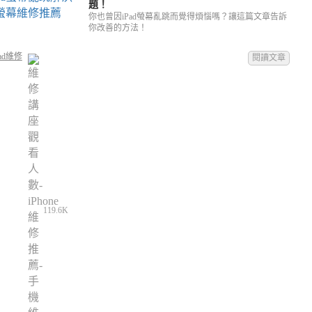
題！
你也曾因iPad螢幕亂跳而覺得煩惱嗎？讓這篇文章告訴
你改善的方法！
ad維修
閱讀文章
119.6K