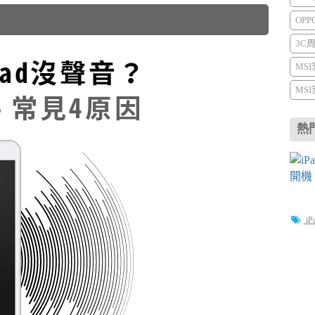
OP
3C
MS
MS
熱
iP