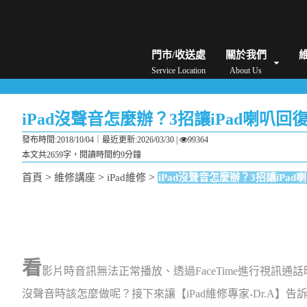
iPhone維修/價格
筆電維修/價格
Android手機維修/價格
MacBook維修/價
門市/收送處
關於我們
Service Location
About Us
iPad沒聲音怎麼辦？3招讓iPad喇叭
發布時間:2018/10/04｜
最近更新:2026/03/30
|
99364
本文共2659字，閱讀時間約9分鐘
>
>
>
首頁
維修講座
iPad維修
iPad沒聲音怎麼辦？3招讓iPa
看
影片時音訊無法正常播放、透過FaceTime進行視訊通
沒聲音時該怎麼做呢？接下來讓【iPad維修專家-Dr.A】告