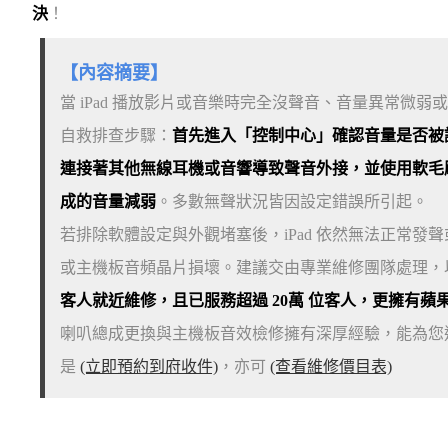
決
！
【內容摘要】
當 iPad 播放影片或音樂時完全沒聲音、音量異常微
自救排查步驟：
首先進入「控制中心」確認音量是否被
連接著其他無線耳機或音響導致聲音外接，並使用軟毛
成的音量減弱
。多數無聲狀況皆因設定錯誤所引起。
若排除軟體設定與外觀堵塞後，iPad 依然無法正常
或主機板音頻晶片損壞。建議交由專業維修團隊處理，以 D
客人就近維修，且已服務超過 20萬 位客人，更擁有蘋
喇叭總成更換與主機板音效檢修擁有深厚經驗，能為您
是
(立即預約到府收件)
，亦可
(查看維修價目表)