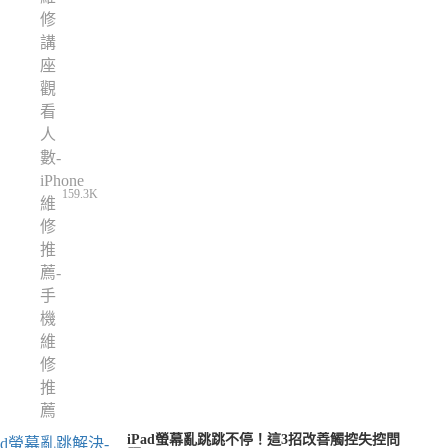
159.3K
iPad螢幕亂跳跳不停！這3招改善觸控失控問