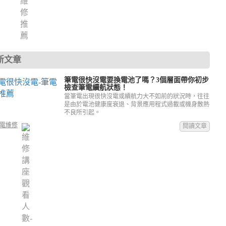
新文章
筆電很快沒電要換電池了嗎？3個層面帶你初步
檢查筆電續航狀態！
當筆電出現很快沒電或續航力大不如前的狀況時，往往
是由於電池健康度衰退、背景應用程式過載或機身散熱
不良所引起。
電維修
閱讀文章