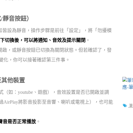
式/靜音按鈕）
和通知皆設為靜音，操作步驟是前往「設定」，將「勿擾模
下切換後，可以將通知、音效及提示關閉
。
是否開啟，或靜音按鈕已切換為關閉狀態。但若確認了，發
有變化，你可以接著確認第三件事。
至其他裝置
（如：youtube、遊戲），音效設置是否已開啟並調
AirPlay將影音投影至音響、喇叭或電視上），也可能
筆
聲音是否正常播放
。