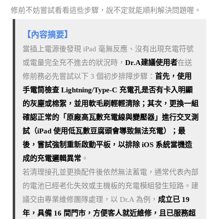
修前不妨嘗試看看這些步驟，說不定就能順利解決問題喔。
【內容摘要】
當插上電源後發現 iPad 毫無反應、沒有出現充電符號
或電量完全充不進去的狀況時，
Dr.A建議使用者
在送
修前務必先嘗試以下 3 個初步排障步驟：
首先，使用
手電筒檢查 Lightning/Type-C 充電孔是否有卡入明顯
的灰塵或棉絮，並用軟毛刷輕輕清除；其次，更換一組
確認正常的「原廠高瓦數充電線與變壓器」進行交叉測
試（iPad 使用低瓦數豆腐頭會導致無法充電）；最
後，嘗試強制重新啟動平板，以排除 iOS 系統當機造
成的充電邏輯異常
。
若清理接孔並更換配件後依然無法蓄電，通常代表內部
的電池已經老化失效或主機板的充電模組發生短路。建
議交由專業維修團隊處理，以 Dr.A 為例，
成立已 19
年，具備 16 間門市，方便客人就近維修，且已服務超