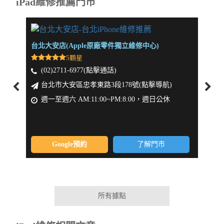
iPad維修推薦門市
台北大安店(Apple原廠零件獨立維修中心)
新北板
5顆星
(02)2711-6977(點擊通話)
(0
台北市大安區忠孝東路3段178號(點擊導航)
新
週一至週六 AM:11:00~PM:8:00，週日公休
週一
Google預約
了解門市
所有據點