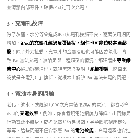
並清潔內部零件，確保iPad能再次充電。
3、充電孔故障
除了灰塵、水分等會造成iPad充電孔接觸不良，隨著使用期間
增加，
iPad的充電孔經過反覆插拔，組件也可能位移甚至鬆
脫！
除了外力扯動，充電孔的金屬接點也可能因為氧化，導
致iPad無法充電。無論是哪一種類型的情況，都建議由
專業維
修中心
協助拆機清理，或視需求將整組「
尾插排線
（簡單來
說就是充電孔）」換新，從根本上解決iPad無法充電的問題。
4、電池本身的問題
老化、進水，或經過1,000次充電循環週期的電池，都會影響
iPad的
充電效率
，例如：你會發現電池續航力降低，出門總是
行動電源不離身，或者充電時容易過熱，甚至膨脹擠壓機殼
等等，這些問題不僅會影響iPad的
電池效能
，充電過程也會造