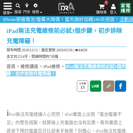
0
搜尋
門市
维修
購物車
登入
選單
e原廠電池/螢幕大降價！當天換好加碼180天保固！
活動詳情請點我
iPhone維修/價格
筆電維修/價格
Android手機維修/價格
MacBook維修/價
iPad無法充電維修前必試3個步驟，初步排除
充電障礙！
發布時間:2018/12/13｜
最近更新:2026/03/30
|
44658
本文共2214字，閱讀時間約7分鐘
>
>
>
首頁
維修講座
iPad維修
iPad無法充電維修前必試3個步
驟，初步排除充電障礙！
13
i
Pad無法充電總讓人心慌慌！iPad畫面上出現「電池電量不
足」的警告視窗，就算接上充電器也沒有反應。看到畫面上
逐漸下降的電量百分比卻束手無策？別擔心，iPad無法充電維