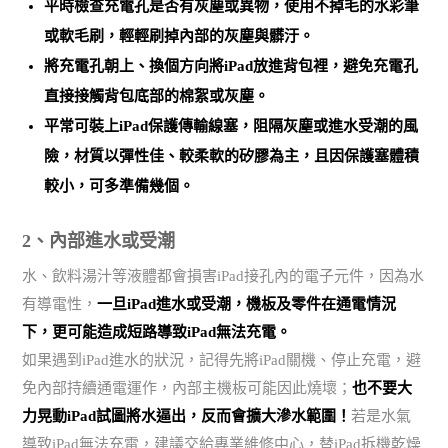
平時檢查充電孔是否有灰塵或異物，使用不掉毛的水彩筆
或軟毛刷，輕輕刷掉內部的灰塵與髒汙。
將充電孔朝上、換個方向將iPad放進背包裡，避免充電孔
直接接觸背包底部的棉絮或灰塵。
平常可裝上iPad保護傳輸線塞，阻隔灰塵或進水受潮的風
險，材質以彈性佳、較柔軟的矽膠為主，且因保護塞體積
較小，可多準備幾個。
2、內部進水或受潮
水、飲料湯汁等液體都會損害iPad接孔內的電子元件，因為水
有導電性，
一旦iPad進水或受潮，機板及零件在通電情況
下，更可能造成短路導致iPad無法充電。
如果遇到iPad進水的狀況，記得先將iPad關機、停止充電，避
免內部持續通電運作，內部主機板可能因此燒壞；
也不要大
力晃動iPad試圖將水逼出，反而會擴大滲水範圍！
若是水氣
導致iPad無法充電，建議交給專業維修中心，替iPad拆機乾燥