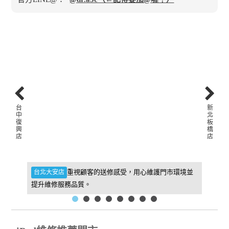
台
新
中
北
復
板
興
橋
店
店
件，維
重視顧客的送修感受，用心維護門市環境並
台北大安店
新北板
提升維修服務品質。
找到我