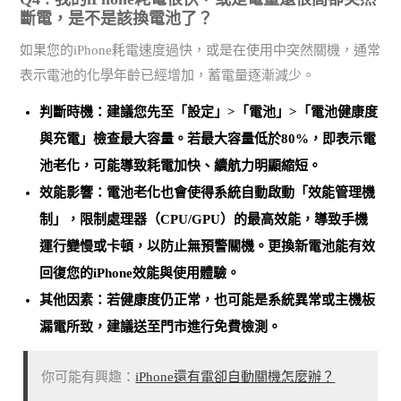
斷電，是不是該換電池了？
如果您的iPhone耗電速度過快，或是在使用中突然關機，通常
表示電池的化學年齡已經增加，蓄電量逐漸減少。
判斷時機：建議您先至「設定」>「電池」>「電池健康度
與充電」檢查最大容量。
若最大容量低於80%，即表示電
池老化
，可能導致耗電加快、續航力明顯縮短。
效能影響：電池老化也會使得系統自動啟動「效能管理機
制」，限制處理器（CPU/GPU）的最高效能，導致手機
運行變慢或卡頓，以防止無預警關機。
更換新電池能有效
回復您的iPhone效能與使用體驗
。
其他因素：若健康度仍正常，也可能是
系統異常或主機板
漏電所致
，建議送至門市進行免費檢測。
你可能有興趣：
iPhone還有電卻自動關機怎麼辦？