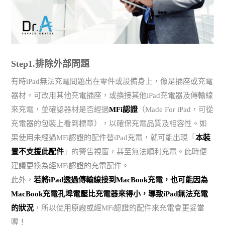
Step1.排除外部問題
有時iPad無法充電問題出在零件或設備身上，像是插座或充電
器材。可改用其他充電插座，或換接其他iPad充電器及傳輸線
來充電，並確認器材是否經過
MFi認證
（Made For iPad，可從
充電器的包裝上看到標章），以確保充電品質及相容性。如
果使用未經過MFi認證的配件替iPad充電，就可能出現「
本裝
置不支援此配件
」的警告視窗，甚至無法順利充電。此時便
建議更換為經MFi認證的充電配件。
此外，
若將iPad透過傳輸線接到MacBook充電，也可能因為
MacBook充電孔埠電壓比充電器來得小，導致iPad無法充電
的狀況
，所以使用原廠或經MFi認證的配件來充電會更妥當
喔！