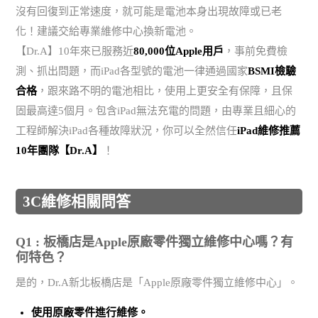
沒有回復到正常速度，就可能是電池本身出現故障或已老
化！建議交給專業維修中心換新電池。
【Dr.A】10年來已服務近
80,000位Apple用戶
，事前免費檢
測、抓出問題，而iPad各型號的電池一律通過國家
BSMI檢驗
合格
，跟來路不明的電池相比，使用上更安全有保障，且保
固最高達5個月。包含iPad無法充電的問題，由專業且細心的
工程師解決iPad各種故障狀況，你可以全然信任
iPad維修推薦
10年團隊【Dr.A】
！
3C維修相關問答
Q1 : 板橋店是Apple原廠零件獨立維修中心嗎？有
何特色？
是的，Dr.A新北板橋店是「Apple原廠零件獨立維修中心」。
使用
原廠零件
進行維修。