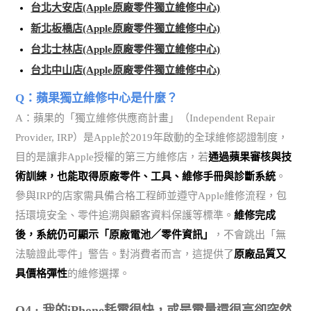
台北大安店(Apple原廠零件獨立維修中心)
新北板橋店(Apple原廠零件獨立維修中心)
台北士林店(Apple原廠零件獨立維修中心)
台北中山店(Apple原廠零件獨立維修中心)
Q：蘋果獨立維修中心是什麼？
A：蘋果的「獨立維修供應商計畫」（Independent Repair
Provider, IRP）是Apple於2019年啟動的全球維修認證制度，
目的是讓非Apple授權的第三方維修店，若
通過蘋果審核與技
術訓練，也能取得原廠零件、工具、維修手冊與診斷系統
。
參與IRP的店家需具備合格工程師並遵守Apple維修流程，包
括環境安全、零件追溯與顧客資料保護等標準。
維修完成
後，系統仍可顯示「原廠電池／零件資訊」
，不會跳出「無
法驗證此零件」警告。對消費者而言，這提供了
原廠品質又
具價格彈性
的維修選擇。
Q4 : 我的iPhone耗電很快，或是電量還很高卻突然