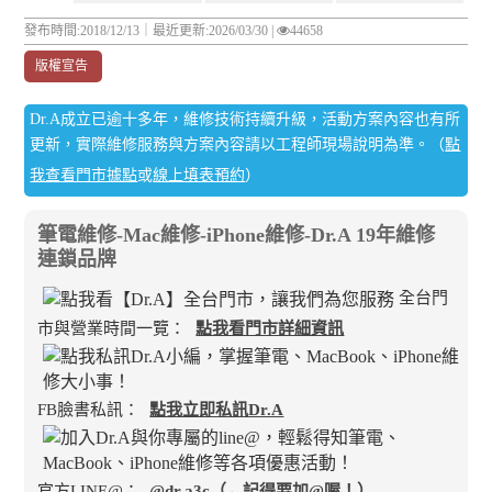
發布時間:2018/12/13｜
最近更新:2026/03/30
|
44658
版權宣告
Dr.A成立已逾十多年，維修技術持續升級，活動方案內容也有所
更新，實際維修服務與方案內容請以工程師現場說明為準。（
點
我查看門市據點
或
線上填表預約
）
筆電維修-Mac維修-iPhone維修-Dr.A 19年維修
連鎖品牌
全台門
市與營業時間一覽：
點我看門市詳細資訊
FB臉書私訊：
點我立即私訊Dr.A
官方LINE@：
@dr.a3c（←記得要加@喔！）