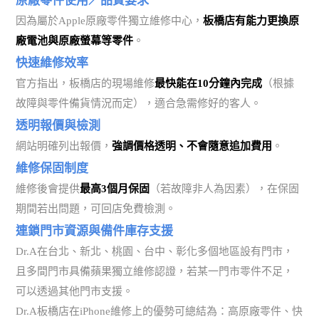
原廠零件使用／品質要求
因為屬於Apple原廠零件獨立維修中心，
板橋店有能力更換原
廠電池與原廠螢幕等零件
。
快速維修效率
官方指出，板橋店的現場維修
最快能在10分鐘內完成
（根據
故障與零件備貨情況而定），適合急需修好的客人。
透明報價與檢測
網站明確列出報價，
強調價格透明、不會隨意追加費用
。
維修保固制度
維修後會提供
最高3個月保固
（若故障非人為因素），在保固
期間若出問題，可回店免費檢測。
連鎖門市資源與備件庫存支援
Dr.A在台北、新北、桃園、台中、彰化多個地區設有門市，
且多間門市具備蘋果獨立維修認證，若某一門市零件不足，
可以透過其他門市支援。
Dr.A板橋店在iPhone維修上的優勢可總結為：高原廠零件、快