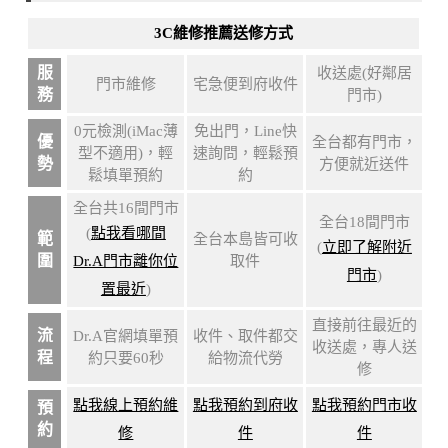
3C維修推薦送修方式
服
收送處(好鄰居
門市維修
宅急便到府收件
務
門市)
0元檢測(iMac薄
免出門，Line快
優
全台都有門市，
型不適用)，輕
速詢問，輕鬆預
勢
方便就近送件
鬆填單預約
約
全台共16間門市
全台18間門市
(
點我看哪間
範
全台本島皆可收
(
立即了解附近
圍
Dr.A門市離你位
取件
門市
)
置最近
)
直接前往最近的
流
Dr.A官網填單預
收件、取件都交
收送處，專人送
程
約只要60秒
給物流代勞
修
點我線上預約維
點我預約到府收
點我預約門市收
預
約
修
件
件