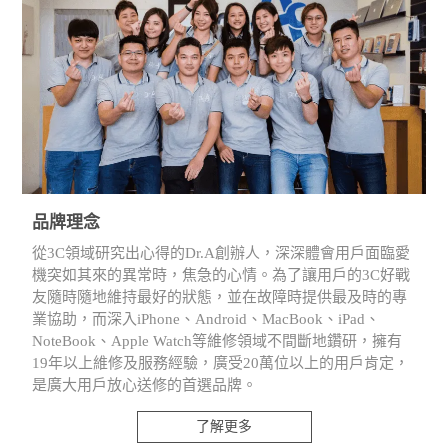
品牌理念
從3C領域研究出心得的Dr.A創辦人，深深體會用戶面臨愛
機突如其來的異常時，焦急的心情。為了讓用戶的3C好戰
友隨時隨地維持最好的狀態，並在故障時提供最及時的專
業協助，而深入iPhone、Android、MacBook、iPad、
NoteBook、Apple Watch等維修領域不間斷地鑽研，擁有
19年以上維修及服務經驗，廣受20萬位以上的用戶肯定，
是廣大用戶放心送修的首選品牌。
了解更多