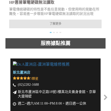
HP惠普筆電硬碟無法讀取
筆電傳統硬碟的特性是不能任意晃動，但使用時的晃動在所
問
難免，容易進一步導致HP筆電硬碟無法讀取的狀況出現
了解更多
服務據點推薦
新北蘆洲店
新北
5顆星
(02)2282-1688
(
新北市蘆洲區中正路18號1樓真功夫養身會館、京華
大廈隔壁
週
週二~週六AM:11:00~PM:8:00，週日週一公休