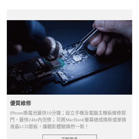
優質維修
iPhone換電池最快10分鐘；設立手機及電腦主機板維修部
門，最快24hr內完修；可將MacBook螢幕總成換新或單換
液晶LCD面板，讓觀影體驗煥然一新！