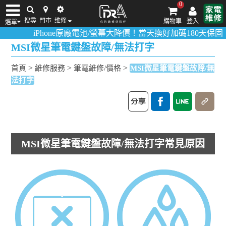
0
搜尋
門市
维修
購物車
登入
選單
iPhone原廠電池/螢幕大降價！當天換好加碼180天保固！
活動
iPhone維修/價格
筆電維修/價格
Android手機維修/價格
MacBook維修/價
MSI微星筆電鍵盤故障/無法打字
>
>
>
首頁
維修服務
筆電維修/價格
MSI微星筆電鍵盤故障/無
法打字
MSI微星筆電鍵盤故障/無法打字常見原因