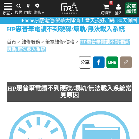
0
搜尋
門市
维修
購物車
登入
選單
iPhone原廠電池/螢幕大降價！當天換好加碼180天保固！
活動
iPhone維修/價格
筆電維修/價格
Android手機維修/價格
MacBook維修/價
HP惠普筆電讀不到硬碟/壞軌/無法載入系統
>
>
>
首頁
維修服務
筆電維修/價格
HP惠普筆電讀不到硬碟/
壞軌/無法載入系統
HP惠普筆電讀不到硬碟/壞軌/無法載入系統常
見原因