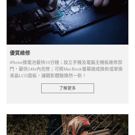
優質維修
iPhone換電池最快10分鐘；設立手機及電腦主機板維修部
門，最快24hr內完修；可將MacBook螢幕總成換新或單換
液晶LCD面板，讓觀影體驗煥然一新！
了解更多