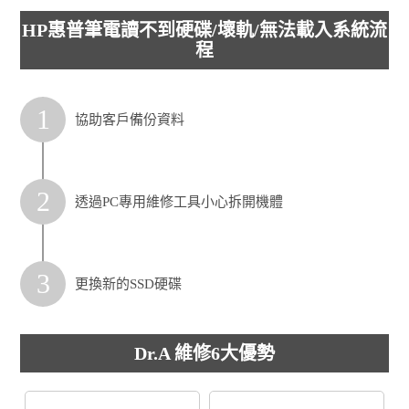
HP惠普筆電讀不到硬碟/壞軌/無法載入系統流
程
1
協助客戶備份資料
2
透過PC專用維修工具小心拆開機體
3
更換新的SSD硬碟
Dr.A 維修6大優勢