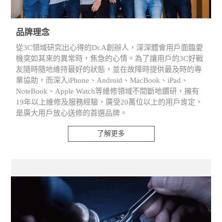
品牌理念
從3C領域研究出心得的Dr.A創辦人，深深體會用戶面臨愛
機突如其來的異常時，焦急的心情。為了讓用戶的3C好戰
友隨時隨地維持最好的狀態，並在故障時提供最及時的專
業協助，而深入iPhone、Android、MacBook、iPad、
NoteBook、Apple Watch等維修領域不間斷地鑽研，擁有
19年以上維修及服務經驗，廣受20萬位以上的用戶肯定，
是廣大用戶放心送修的首選品牌。
了解更多