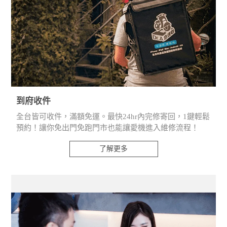
到府收件
全台皆可收件，滿額免運。最快24hr內完修寄回，1鍵輕鬆
預約！讓你免出門免跑門市也能讓愛機進入維修流程！
了解更多