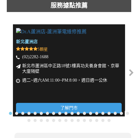
服務據點推薦
新北蘆洲店
新北
5顆星
(02)2282-1688
(
新北市蘆洲區中正路18號1樓真功夫養身會館、京華
大廈隔壁
週
週二~週六AM:11:00~PM:8:00，週日週一公休
了解門市