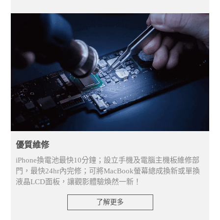
優質維修
iPhone換電池最快10分鐘；設立手機及電腦主機板維修部
門，最快24hr內完修；可將MacBook螢幕總成換新或單換
液晶LCD面板，讓觀影體驗煥然一新！
了解更多