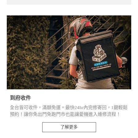
到府收件
全台皆可收件，滿額免運。最快24hr內完修寄回，1鍵輕鬆
預約！讓你免出門免跑門市也能讓愛機進入維修流程！
了解更多