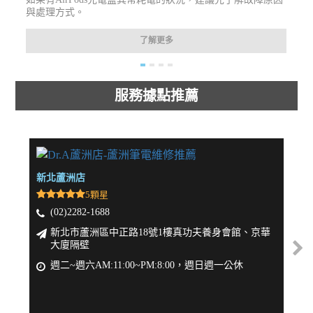
與處理方式。
了解更多
服務據點推薦
新北蘆洲店
新北
5顆星
(02)2282-1688
(
新北市蘆洲區中正路18號1樓真功夫養身會館、京華
大廈隔壁
週
週二~週六AM:11:00~PM:8:00，週日週一公休