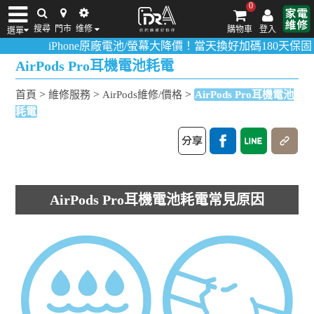
0
搜尋
門市
维修
購物車
登入
選單
iPhone原廠電池/螢幕大降價！當天換好加碼180天保固！
活動
iPhone維修/價格
筆電維修/價格
Android手機維修/價格
MacBook維修/價
AirPods Pro耳機電池耗電
>
>
>
首頁
維修服務
AirPods維修/價格
AirPods Pro耳機電池
耗電
AirPods Pro耳機電池耗電常見原因