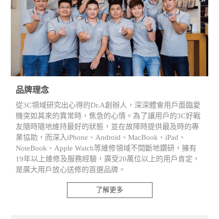
品牌理念
從3C領域研究出心得的Dr.A創辦人，深深體會用戶面臨愛
機突如其來的異常時，焦急的心情。為了讓用戶的3C好戰
友隨時隨地維持最好的狀態，並在故障時提供最及時的專
業協助，而深入iPhone、Android、MacBook、iPad、
NoteBook、Apple Watch等維修領域不間斷地鑽研，擁有
19年以上維修及服務經驗，廣受20萬位以上的用戶肯定，
是廣大用戶放心送修的首選品牌。
了解更多