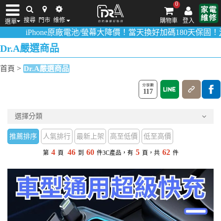
0
搜尋
門市
维修
購物車
登入
選單
one原廠電池/螢幕大降價！當天換好加碼180天保固！
活動詳情請點
iPhone維修/價格
筆電維修/價格
Android手機維修/價格
MacBook維修/價
Dr.A嚴選商品
>
首頁
Dr.A嚴選商品
117
選擇分類
推薦排序
人氣排行
最新上架
高至低價
低至高價
4
46
60
5
62
第
頁
到
件3C產品，有
頁，共
件