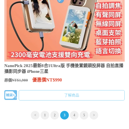
NanoPick 2025最新8合1Ultra版 手機後置鏡頭投屏器 自拍直播
攝影同步器 iPhone三星
優惠價NT$990
原價NT$1,980
了解商品
<
1
2
3
4
5
>