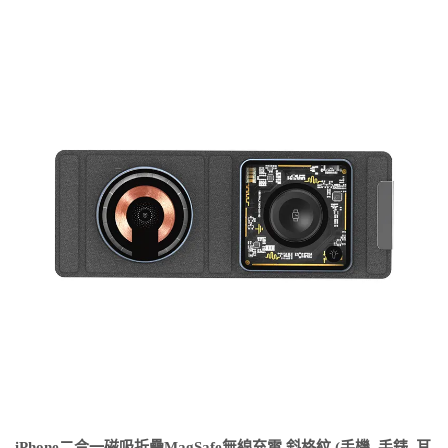
iPhone二合一磁吸折疊MagSafe無線充電 斜格紋 (手機_手錶_耳