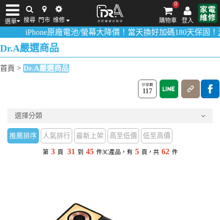
0
搜尋
門市
维修
購物車
登入
選單
hone原廠電池/螢幕大降價！當天換好加碼180天保固！
活動詳情請
iPhone維修/價格
筆電維修/價格
Android手機維修/價格
MacBook維修/價
Dr.A嚴選商品
>
首頁
Dr.A嚴選商品
117
選擇分類
推薦排序
人氣排行
最新上架
高至低價
低至高價
3
31
45
5
62
第
頁
到
件3C產品，有
頁，共
件