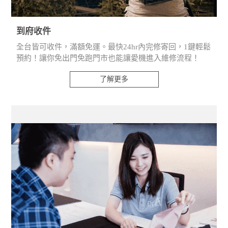
到府收件
全台皆可收件，滿額免運。最快24hr內完修寄回，1鍵輕鬆
預約！讓你免出門免跑門市也能讓愛機進入維修流程！
了解更多