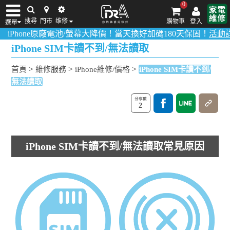
0
搜尋
門市
维修
購物車
登入
選單
ne原廠電池/螢幕大降價！當天換好加碼180天保固！
活動詳情請點我
iPhone維修/價格
筆電維修/價格
Android手機維修/價格
MacBook維修/價
iPhone SIM卡讀不到/無法讀取
>
>
>
首頁
維修服務
iPhone維修/價格
iPhone SIM卡讀不到/
無法讀取
2
iPhone SIM卡讀不到/無法讀取常見原因