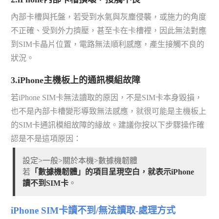
內部卡槽與托盤，若受到水氣與灰塵侵襲，或施力的角度
不正確、受到外力擠壓，甚至卡在卡槽裡，因此無法對應
到SIM卡晶片位置，電路無法順利感應，產生接觸不良的
狀況。
3.iPhone主機板上的通訊模組故障
若iPhone SIM卡無法讀取的原因，不是SIM卡本身毀損，
也不是內部卡槽變形導致無法感應，就很可能是主機板上
的SIM卡通訊模組故障的緣故。建議你按以下步驟操作確
認是不是這項原因：
設定>一般>關於本機>數據機韌體
若
「數據機韌體」的項目呈現空白，就表示iPhone
讀不到SIM卡
。
iPhone SIM卡讀不到/無法讀取-處理方式