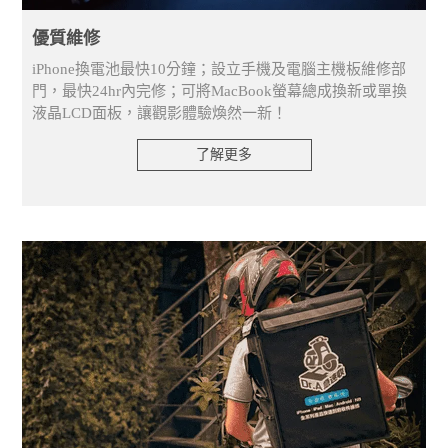
優質維修
iPhone換電池最快10分鐘；設立手機及電腦主機板維修部
門，最快24hr內完修；可將MacBook螢幕總成換新或單換
液晶LCD面板，讓觀影體驗煥然一新！
了解更多