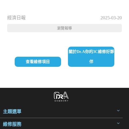
經濟日報
2025-03-20
瀏覽報導
關於Dr.A你的3C維修好夥
查看維修項目
伴
主題選單
維修服務