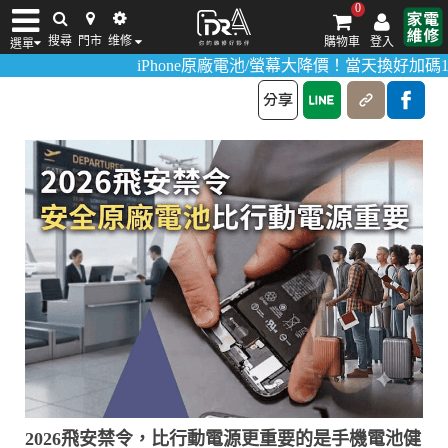
0
媒體報導
搜尋
門市
维修
購物車
登入
選單
>
首頁
媒體報導
iPhone原廠電池/螢幕大降價！當天換好加碼18
iPhone維修/價格
筆電維修/價格
Android手機維修/價格
MacBook維修/價
2026飛安禁令，比行動電源更重要的是手機電池健